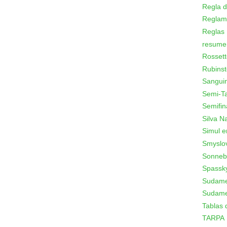
Regla d
Reglam
Reglas
resume
Rossett
Rubinst
Sanguin
Semi-T
Semifin
Silva N
Simul e
Smyslo
Sonneb
Spassk
Sudamer
Sudame
Tablas 
TARPA