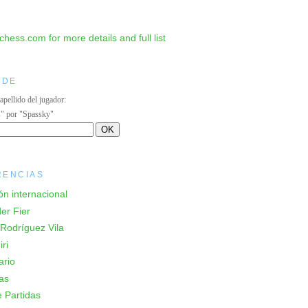
IDE
 apellido del jugador:
s" por "Spassky"
RENCIAS
ón internacional
er Fier
Rodríguez Vila
ri
ario
as
 Partidas