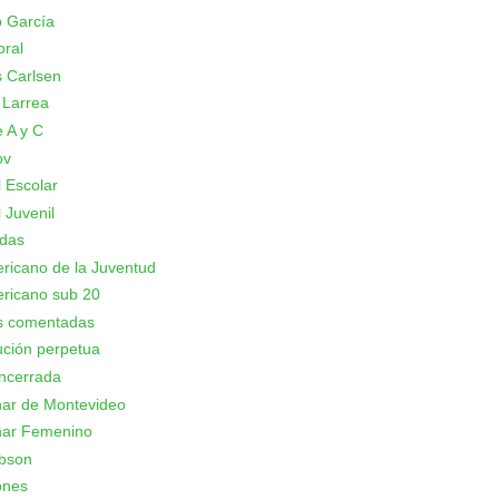
 García
oral
 Carlsen
 Larrea
 A y C
ov
 Escolar
 Juvenil
adas
icano de la Juventud
ricano sub 20
as comentadas
ción perpetua
ncerrada
nar de Montevideo
nar Femenino
bson
ones