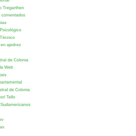
ional
o Tregarthen
s comentados
stas
Psicológico
Técnico
 en ajedrez
stral de Colonia
 la Web
ubes
partamental
stral de Colonia
ori Tello
 Sudamericanos
ov
an