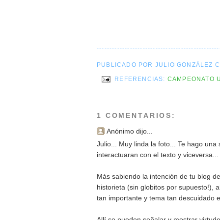
------------------------------------------------
PUBLICADO POR JULIO GONZÁLEZ 
REFERENCIAS:
CAMPEONATO 
1 COMENTARIOS:
Anónimo dijo...
Julio... Muy linda la foto... Te hago un
interactuaran con el texto y viceversa...
Más sabiendo la intención de tu blog de
historieta (sin globitos por supuesto!),
tan importante y tema tan descuidado e
Allí se pueden señalar y mostrar virtude