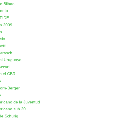
e Bilbao
ento
 FIDE
n 2009
o
ein
etti
arrasch
al Uruguayo
azzari
n el CBR
v
orn-Berger
y
icano de la Juventud
ricano sub 20
de Schurig