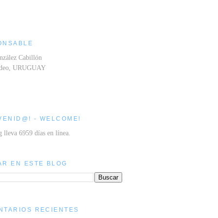
ONSABLE
nzález Cabillón
ideo, URUGUAY
VENID@! - WELCOME!
g lleva 6959 días en línea.
AR EN ESTE BLOG
NTARIOS RECIENTES