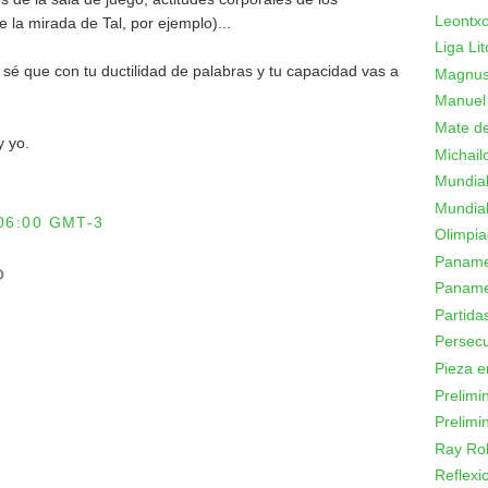
Leontxo
 la mirada de Tal, por ejemplo)...
Liga Lit
.. sé que con tu ductilidad de palabras y tu capacidad vas a
Magnus
Manuel
Mate de
y yo.
Michail
Mundial
Mundial
06:00 GMT-3
Olimpi
Panamer
O
Paname
Partid
Persecu
Pieza e
Prelimi
Prelimi
Ray Ro
Reflexi