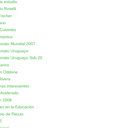
e estudio
o Roselli
ischer
rio
 Colombo
mentos
nato Mundial 2007
nato Uruguayo
nato Uruguayo Sub 20
arios
an Oddone
Rivera
as interesantes
 Acelerado
n 2008
rez en la Educación
io de Piezas
E