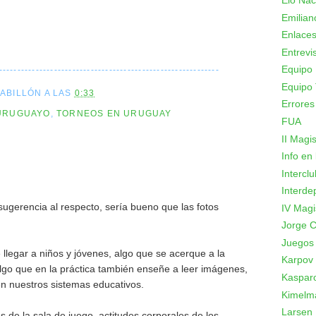
Elo Nac
Emilian
Enlace
Entrevi
Equipo 
------------------------------------------------------------
Equipo 
CABILLÓN
A LAS
0:33
Errores
URUGUAYO
,
TORNEOS EN URUGUAY
FUA
II Magi
Info en
Intercl
Interde
a sugerencia al respecto, sería bueno que las fotos
IV Magi
Jorge C
Juegos
 llegar a niños y jóvenes, algo que se acerque a la
Karpov
 algo que en la práctica también enseñe a leer imágenes,
Kaspar
n nuestros sistemas educativos.
Kimelm
Larsen
s de la sala de juego, actitudes corporales de los