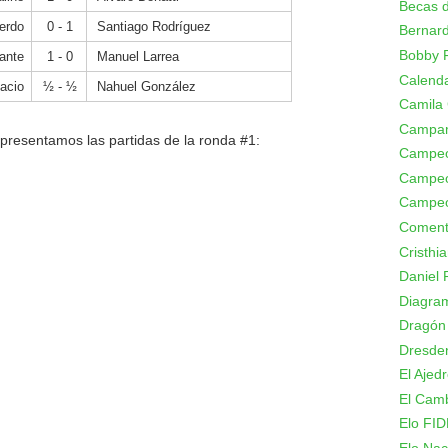
Becas d
ierdo
0 - 1
Santiago Rodríguez
Bernard
Bobby F
rante
1 - 0
Manuel Larrea
Calenda
acio
½ - ½
Nahuel González
Camila
Campa
es presentamos las partidas de la ronda #1:
Campeo
Campeo
Campeo
Coment
Cristhi
Daniel 
Diagram
Dragón
Dresde
El Ajed
El Camb
Elo FID