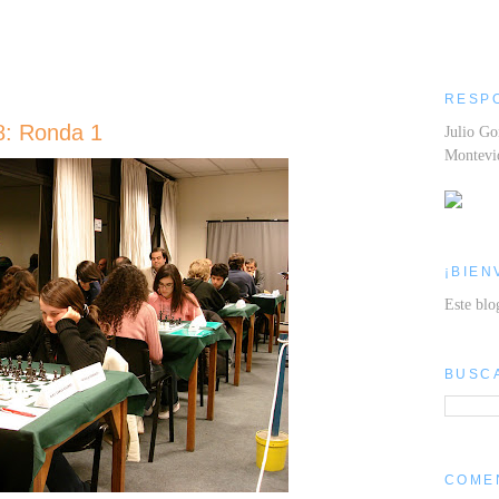
RESP
: Ronda 1
Julio Go
Montev
¡BIEN
Este blo
BUSC
COME