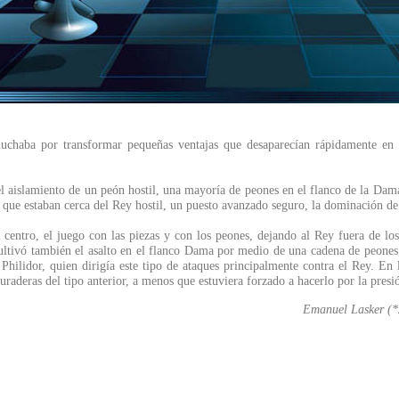
, luchaba por transformar pequeñas ventajas que desaparecían rápidamente en
 el aislamiento de un peón hostil, una mayoría de peones en el flanco de la Dama 
 que estaban cerca del Rey hostil, un puesto avanzado seguro, la dominación de 
el centro, el juego con las piezas y con los peones, dejando al Rey fuera de l
ivó también el asalto en el flanco Dama por medio de una cadena de peones, lo
hilidor, quien dirigía este tipo de ataques principalmente contra el Rey. En l
raderas del tipo anterior, a menos que estuviera forzado a hacerlo por la presi
Emanuel Lasker (*2
....