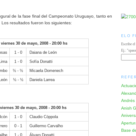
gural de la fase final del Campeonato Uruguayo, tanto en
Los resultados fueron los siguientes:
ELO F
viernes 30 de mayo, 2008 - 20:00 hs
Escribe el
Ej.: "spas
osas
1 - 0
Daiana de León
Lima
1 - 0
Sofía Donatti
ombo
½ - ½
Micaela Domenech
REFE
 León
½ - ½
Daniela Larrea
Actuaci
Alexand
Andrés 
viernes 30 de mayo, 2008 - 20:00 hs
Anish Gi
Anivers
lcón
1 - 0
Claudio Cóppola
Apertur
rero
0 - 1
Guillermo Carvalho
Base de
ailhe
1 - 0
Álvaro Donatti