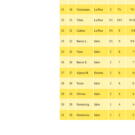
21
16
Urrestarazu
La Proa
3
7½
7½ 
22
15
Viñas
La Proa
2½
10½
9½ 8
23
21
Llabres
La Proa
2½
9
9 8
24
22
Barcos L.
Salto
2½
9
9 8
25
31
Viera
Salto
2
8
7 
26
26
Barcos E.
Salto
2
7
7 
27
27
Alpuin M.
Dolores
2
6
6 
28
30
Torres
Salto
2
6
6 
29
24
Olivera
Salto
2
4
4 
30
28
Ferreira Ag.
Salto
1
4
4 
31
29
Ferreira An.
Salto
1
2
2 