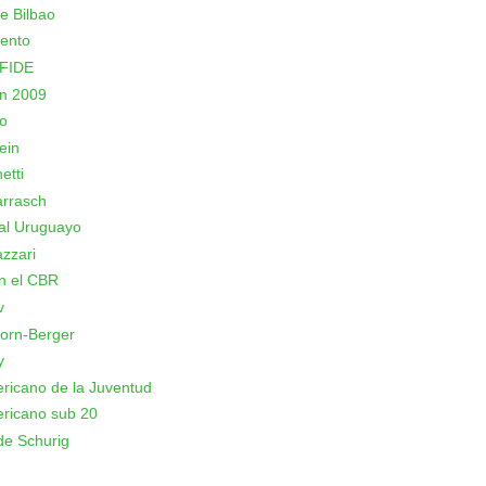
e Bilbao
ento
 FIDE
n 2009
o
ein
etti
arrasch
al Uruguayo
azzari
n el CBR
v
orn-Berger
y
icano de la Juventud
ricano sub 20
de Schurig