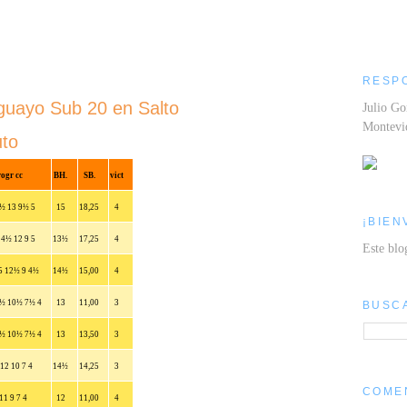
RESP
guayo Sub 20 en Salto
Julio Go
Montev
uto
ogr cc
BH.
SB.
vict
½ 13 9½ 5
15
18,25
4
¡BIEN
4½ 12 9 5
13½
17,25
4
Este blo
5 12½ 9 4½
14½
15,00
4
½ 10½ 7½ 4
13
11,00
3
BUSC
½ 10½ 7½ 4
13
13,50
3
12 10 7 4
14½
14,25
3
COME
11 9 7 4
12
11,00
4