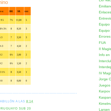
Elo Nac
nino
Emilian
r cc
BH.
SB.
vict
Enlace
Entrevi
 9 5
7½
11,00
5
Equipo 
 6½ 3½
8
8,50
3
Equipo 
Errores
5 3
7
3,50
3
FUA
5½ 3
7
4,50
2
II Magi
Info en
3 2
6½
2,00
2
Intercl
4 2
6½
1,50
2
Interde
 3 1½
8
3,50
1
IV Magi
Jorge C
0 0
8
0,00
0
Juegos
Karpov
------------------------------------------------------------
Kaspar
CABILLÓN
A LAS
8:14
Kimelm
URUGUAYO SUB 20
Larsen