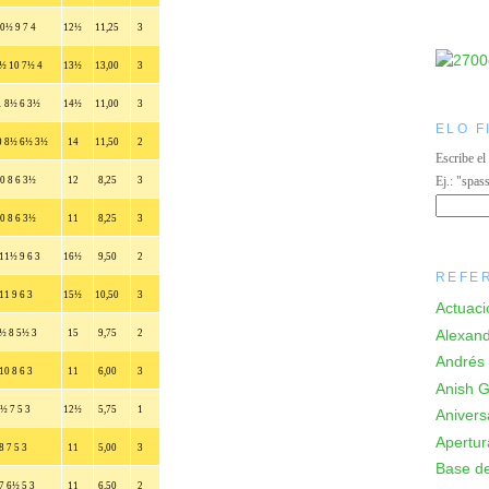
0½ 9 7 4
12½
11,25
3
½ 10 7½ 4
13½
13,00
3
1 8½ 6 3½
14½
11,00
3
ELO F
0 8½ 6½ 3½
14
11,50
2
Escribe el
Ej.: "spas
0 8 6 3½
12
8,25
3
0 8 6 3½
11
8,25
3
11½ 9 6 3
16½
9,50
2
REFE
11 9 6 3
15½
10,50
3
Actuaci
Alexand
½ 8 5½ 3
15
9,75
2
Andrés 
10 8 6 3
11
6,00
3
Anish Gi
½ 7 5 3
12½
5,75
1
Anivers
Apertur
8 7 5 3
11
5,00
3
Base de
7 6½ 5 3
11
6,50
2