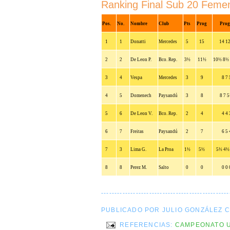
Ranking Final Sub 20 Feme
Pos.
No.
Nombre
Club
Pts
Prog
Prog
1
1
Donatti
Mercedes
5
15
14 12
2
2
De Leon P.
Bco. Rep.
3½
11½
10½ 8½
3
4
Vespa
Mercedes
3
9
8 7 
4
5
Domenech
Paysandú
3
8
8 7 
5
6
De Leon V.
Bco. Rep.
2
4
4 4 
6
7
Freitas
Paysandú
2
7
6 5 
7
3
Lima G.
La Proa
1½
5½
5½ 4½
8
8
Perez M.
Salto
0
0
0 0 
------------------------------------------------
PUBLICADO POR JULIO GONZÁLEZ 
REFERENCIAS:
CAMPEONATO 