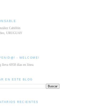
ONSABLE
nzález Cabillón
ideo, URUGUAY
VENID@! - WELCOME!
g lleva 6958 días en línea.
AR EN ESTE BLOG
NTARIOS RECIENTES