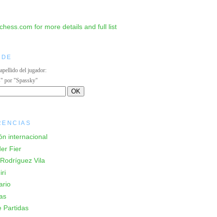
IDE
 apellido del jugador:
s" por "Spassky"
RENCIAS
ón internacional
er Fier
Rodríguez Vila
ri
ario
as
 Partidas