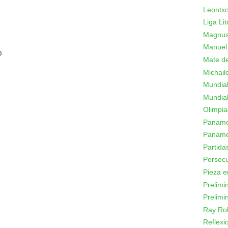
Leontxo
Liga Lit
Magnus
Manuel
O
Mate de
Michail
Mundial
Mundial
Olimpi
Panamer
Paname
Partid
Persecu
Pieza e
Prelimi
Prelimi
Ray Ro
Reflexi