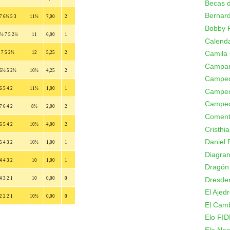
Becas d
Bernard
7 6½ 5 3
11½
7,00
2
Bobby F
½ 7 5 2½
11
6,00
1
Calenda
Camila
 7 5 2½
12
5,25
2
Campa
 6½ 5 2½
10½
4,25
2
Campeo
6 5 4 2
11½
1,00
1
Campeo
Campeo
7 6 4 2
8½
2,00
2
Coment
6 5 4 2
10½
4,00
2
Cristhi
Daniel 
5 4 3 2
10½
1,00
1
Diagram
4 4 3 2
10
1,00
1
Dragón
Dresde
4 3 2 1
10
0,00
0
El Ajed
2 2 2 1
10½
0,00
0
El Camb
Elo FID