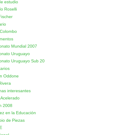
e estudio
o Roselli
ischer
rio
 Colombo
mentos
nato Mundial 2007
nato Uruguayo
nato Uruguayo Sub 20
arios
an Oddone
Rivera
as interesantes
 Acelerado
n 2008
rez en la Educación
io de Piezas
E