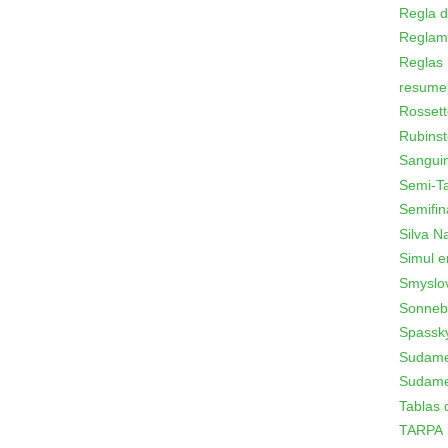
Regla d
Reglam
Reglas
resume
Rossett
Rubinst
Sanguin
Semi-T
Semifin
Silva N
Simul e
Smyslo
Sonneb
Spassk
Sudamer
Sudame
Tablas 
TARPA