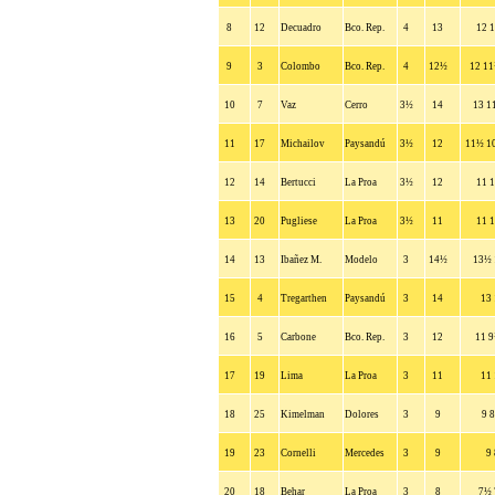
8
12
Decuadro
Bco. Rep.
4
13
12 1
9
3
Colombo
Bco. Rep.
4
12½
12 11
10
7
Vaz
Cerro
3½
14
13 1
11
17
Michailov
Paysandú
3½
12
11½ 1
12
14
Bertucci
La Proa
3½
12
11 1
13
20
Pugliese
La Proa
3½
11
11 1
14
13
Ibañez M.
Modelo
3
14½
13½ 
15
4
Tregarthen
Paysandú
3
14
13 
16
5
Carbone
Bco. Rep.
3
12
11 9
17
19
Lima
La Proa
3
11
11 
18
25
Kimelman
Dolores
3
9
9 8
19
23
Cornelli
Mercedes
3
9
9 
20
18
Behar
La Proa
3
8
7½ 