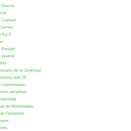
 García
oral
 Carlsen
 Larrea
 A y C
ov
 Escolar
 Juvenil
adas
icano de la Juventud
ricano sub 20
as comentadas
ción perpetua
ncerrada
nar de Montevideo
nar Femenino
bson
ones