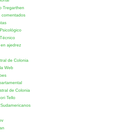
ional
o Tregarthen
s comentados
stas
Psicológico
Técnico
 en ajedrez
stral de Colonia
 la Web
ubes
partamental
stral de Colonia
ori Tello
 Sudamericanos
ov
an