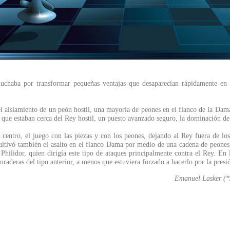
, luchaba por transformar pequeñas ventajas que desaparecían rápidamente en
 el aislamiento de un peón hostil, una mayoría de peones en el flanco de la Dama 
 que estaban cerca del Rey hostil, un puesto avanzado seguro, la dominación de 
el centro, el juego con las piezas y con los peones, dejando al Rey fuera de l
ivó también el asalto en el flanco Dama por medio de una cadena de peones, lo
hilidor, quien dirigía este tipo de ataques principalmente contra el Rey. En l
raderas del tipo anterior, a menos que estuviera forzado a hacerlo por la presi
Emanuel Lasker (*2
....