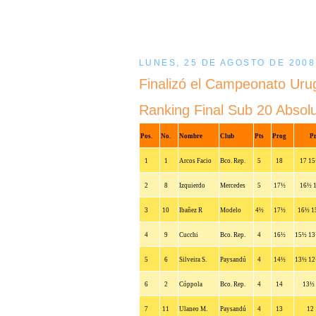
LUNES, 25 DE AGOSTO DE 2008
Finalizó el Campeonato Uru
Ranking Final Sub 20 Absol
Pos.
No.
Nombre
Club
Pts
Prog
Pr
1
1
Arcos Facio
Bco. Rep.
5
18
17 15
2
8
Izquierdo
Mercedes
5
17½
16½ 1
3
10
Ibañez R
Modelo
4½
17½
16½ 1
4
9
Cucchi
Bco. Rep.
4
16½
15½ 13
5
6
Silveira S.
Paysandú
4
14½
13½ 12
6
2
Cóppola
Bco. Rep.
4
14
13½ 
7
11
Ulaneo M.
Paysandú
4
13
12 