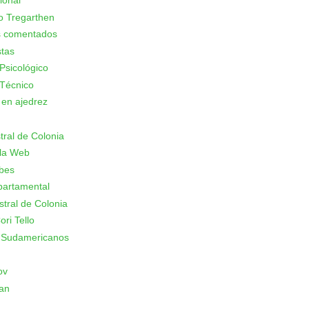
ional
o Tregarthen
s comentados
stas
Psicológico
Técnico
 en ajedrez
stral de Colonia
 la Web
ubes
partamental
stral de Colonia
ori Tello
 Sudamericanos
ov
an