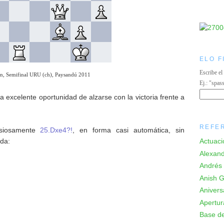
ELO F
Escribe el
, Semifinal URU (ch), Paysandú 2011
Ej.: "spas
 excelente oportunidad de alzarse con la victoria frente a
REFE
nsiosamente
25.Dxe4?!
, en forma casi automática, sin
ada:
Actuaci
Alexand
Andrés 
Anish Gi
Anivers
Apertur
Base de