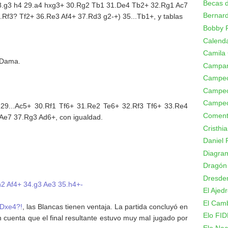
Becas d
 28.g3 h4 29.a4 hxg3+ 30.Rg2 Tb1 31.De4 Tb2+ 32.Rg1 Ac7
Bernard
f3? Tf2+ 36.Re3 Af4+ 37.Rd3 g2-+) 35...Tb1+, y tablas
Bobby F
Calenda
Camila
a Dama.
Campa
Campeo
Campeo
Campeo
r 29...Ac5+ 30.Rf1 Tf6+ 31.Re2 Te6+ 32.Rf3 Tf6+ 33.Re4
Coment
Ae7 37.Rg3 Ad6+, con igualdad.
Cristhi
Daniel 
Diagram
Dragón
Dresde
h2 Af4+ 34.g3 Ae3 35.h4+-
El Ajed
El Camb
.Dxe4?!
, las Blancas tienen ventaja. La partida concluyó en
Elo FID
n cuenta que el final resultante estuvo muy mal jugado por