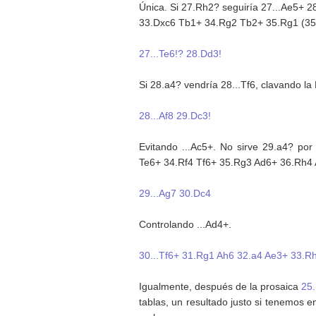
Única. Si 27.Rh2? seguiría 27...Ae5+
33.Dxc6 Tb1+ 34.Rg2 Tb2+ 35.Rg1 (35.R
27...Te6!? 28.Dd3!
Si 28.a4? vendría 28...Tf6, clavando l
28...Af8 29.Dc3!
Evitando ...Ac5+. No sirve 29.a4? po
Te6+ 34.Rf4 Tf6+ 35.Rg3 Ad6+ 36.Rh4 
29...Ag7 30.Dc4
Controlando ...Ad4+.
30...Tf6+ 31.Rg1 Ah6 32.a4 Ae3+ 33.R
Igualmente, después de la prosaica
25
tablas, un resultado justo si tenemos e