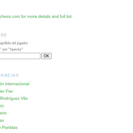
IDE
 apellido del jugador:
s" por "Spassky"
RENCIAS
ón internacional
er Fier
Rodríguez Vila
ri
ario
as
 Partidas