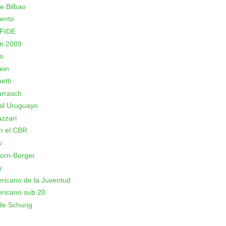
e Bilbao
ento
 FIDE
n 2009
o
ein
etti
arrasch
al Uruguayo
azzari
n el CBR
v
orn-Berger
y
icano de la Juventud
ricano sub 20
de Schurig