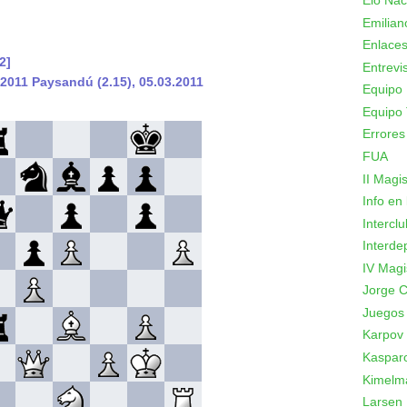
Elo Nac
Emilian
Enlace
2]
Entrevi
2011 Paysandú (2.15), 05.03.2011
Equipo 
Equipo 
Errores
FUA
II Magi
Info en
Intercl
Interde
IV Magi
Jorge C
Juegos
Karpov
Kaspar
Kimelm
Larsen