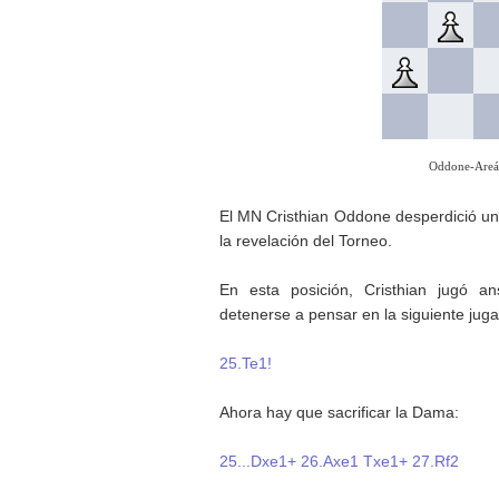
Oddone-Areán
El MN Cristhian Oddone desperdició una
la revelación del Torneo.
En esta posición, Cristhian jugó a
detenerse a pensar en la siguiente jug
25.Te1!
Ahora hay que sacrificar la Dama:
25...Dxe1+ 26.Axe1 Txe1+ 27.Rf2