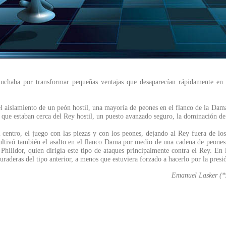
, luchaba por transformar pequeñas ventajas que desaparecían rápidamente en
 el aislamiento de un peón hostil, una mayoría de peones en el flanco de la Dama 
 que estaban cerca del Rey hostil, un puesto avanzado seguro, la dominación de 
el centro, el juego con las piezas y con los peones, dejando al Rey fuera de l
ivó también el asalto en el flanco Dama por medio de una cadena de peones, lo
hilidor, quien dirigía este tipo de ataques principalmente contra el Rey. En l
raderas del tipo anterior, a menos que estuviera forzado a hacerlo por la presi
Emanuel Lasker (*2
....