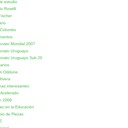
e estudio
o Roselli
ischer
rio
 Colombo
mentos
nato Mundial 2007
nato Uruguayo
nato Uruguayo Sub 20
arios
an Oddone
Rivera
as interesantes
 Acelerado
n 2008
rez en la Educación
io de Piezas
E