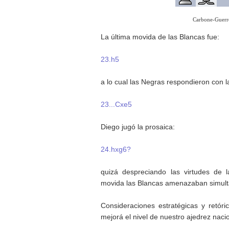
Carbone-Guerr
La última movida de las Blancas fue:
23.h5
a lo cual las Negras respondieron con l
23...Cxe5
Diego jugó la prosaica:
24.hxg6?
quizá despreciando las virtudes de 
movida las Blancas amenazaban simultá
Consideraciones estratégicas y retóri
mejorá el nivel de nuestro ajedrez nacio