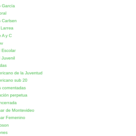
 García
oral
 Carlsen
 Larrea
 A y C
ov
 Escolar
 Juvenil
adas
icano de la Juventud
ricano sub 20
as comentadas
ción perpetua
ncerrada
nar de Montevideo
nar Femenino
bson
ones