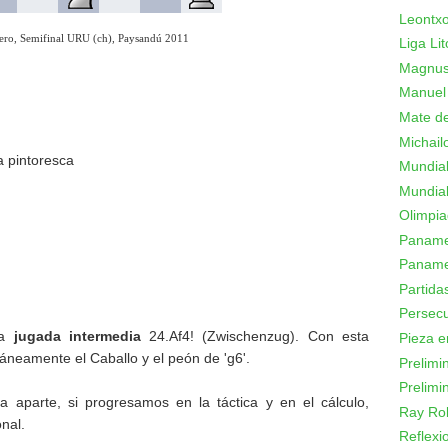
Leontxo
ero, Semifinal URU (ch), Paysandú 2011
Liga Lit
Magnus
Manuel
Mate de
Michail
a pintoresca
Mundial
Mundial
Olimpi
Panamer
Paname
Partid
Persecu
la
jugada intermedia
24.Af4! (Zwischenzug). Con esta
Pieza e
neamente el Caballo y el peón de 'g6'.
Prelimi
Prelimi
ca aparte, si progresamos en la táctica y en el cálculo,
Ray Ro
nal.
Reflexi