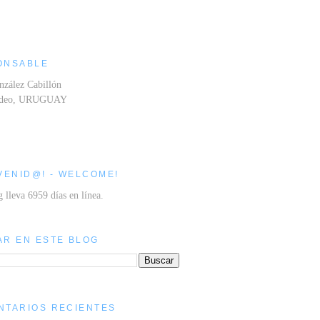
ONSABLE
nzález Cabillón
ideo, URUGUAY
VENID@! - WELCOME!
g lleva 6959 días en línea.
AR EN ESTE BLOG
NTARIOS RECIENTES