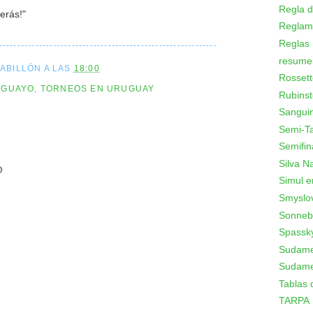
Regla d
erás!"
Reglam
Reglas
------------------------------------------------------------
resume
CABILLÓN
A LAS
18:00
Rossett
UGUAYO
,
TORNEOS EN URUGUAY
Rubinst
Sanguin
Semi-T
Semifin
Silva N
O
Simul e
Smyslo
Sonneb
Spassk
Sudamer
Sudame
Tablas 
TARPA