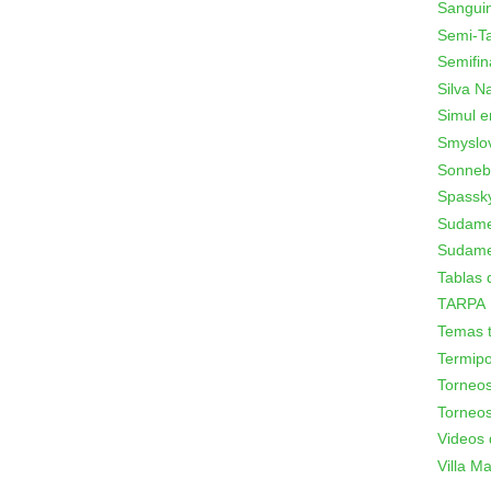
Sanguin
Semi-T
Semifin
Silva N
Simul e
Smyslo
Sonneb
Spassk
Sudamer
Sudame
Tablas 
TARPA
Temas t
Termipo
Torneo
Torneos
Videos 
Villa Mar