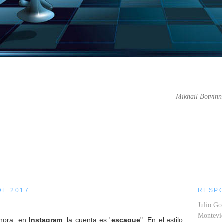
Mikhail Botvinn
....
DE 2017
RESP
Julio Go
Montev
ahora, en
Instagram
: la cuenta es "
escaque
". En el estilo