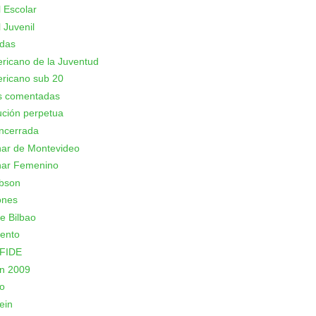
 Escolar
 Juvenil
adas
icano de la Juventud
ricano sub 20
as comentadas
ción perpetua
ncerrada
nar de Montevideo
nar Femenino
bson
ones
e Bilbao
ento
 FIDE
n 2009
o
ein