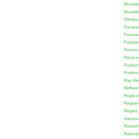
Mundial
Mundial
Olimpi
Panamer
Paname
Partid
Persecu
Pieza e
Prelimi
Prelimi
Ray Ro
Reflexi
Regla d
Reglam
Reglas
resume
Rossett
Rubinst