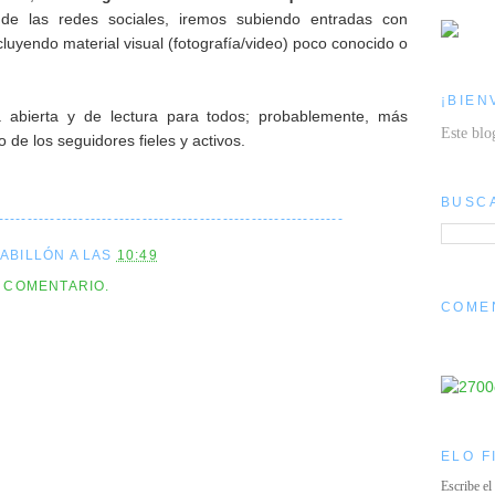
o de las redes sociales, iremos subiendo entradas con
cluyendo material visual (fotografía/video) poco conocido o
¡BIEN
 abierta y de lectura para todos; probablemente, más
Este blo
 de los seguidores fieles y activos.
BUSC
------------------------------------------------------------
CABILLÓN
A LAS
10:49
0 COMENTARIO.
COME
ELO F
Escribe el