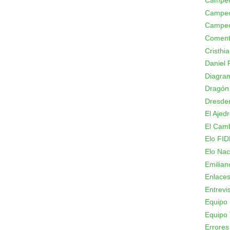
Campeo
Campeo
Campeo
Coment
Cristhi
Daniel 
Diagram
Dragón
Dresde
El Ajed
El Camb
Elo FID
Elo Nac
Emilian
Enlace
Entrevi
Equipo 
Equipo 
Errores