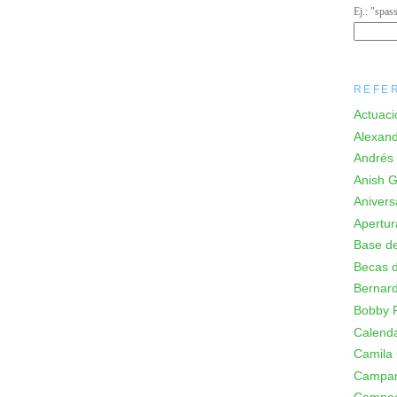
Ej.: "spas
REFE
Actuaci
Alexand
Andrés 
Anish Gi
Anivers
Apertur
Base de
Becas d
Bernard
Bobby F
Calenda
Camila
Campa