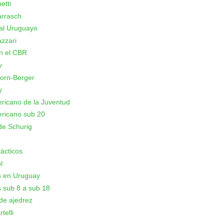
etti
arrasch
al Uruguayo
azzari
n el CBR
v
orn-Berger
y
icano de la Juventud
ricano sub 20
de Schurig
ácticos
l
s en Uruguay
 sub 8 a sub 18
de ajedrez
telli