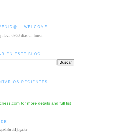
VENID@! - WELCOME!
g lleva 6960 días en línea.
AR EN ESTE BLOG
NTARIOS RECIENTES
IDE
 apellido del jugador: