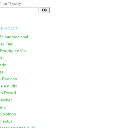
s" por "Spassky"
RENCIAS
ón internacional
er Fier
Rodríguez Vila
ri
ario
as
 Partidas
e estudio
o Roselli
ischer
rio
 Colombo
mentos