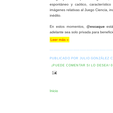
espontáneo y caótico, característic
imágenes relativas al Juego Ciencia, in
inédito.
En estos momentos,
@escaque
está
adelante sea solo privada para beneficio
Leer más »
------------------------------------------------
PUBLICADO POR JULIO GONZÁLEZ 
¡PUEDE COMENTAR SI LO DESEA! 
Inicio