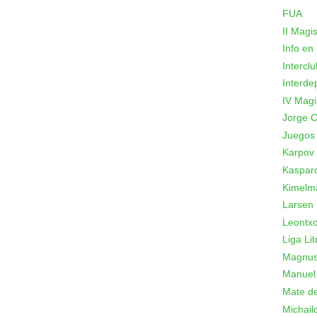
FUA
II Magi
Info en
Intercl
Interde
IV Magi
Jorge C
Juegos
Karpov
Kaspar
Kimelm
Larsen
Leontxo
Liga Lit
Magnus
Manuel
Mate de
Michail