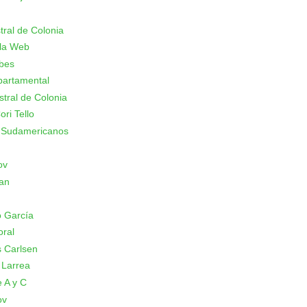
stral de Colonia
 la Web
ubes
partamental
stral de Colonia
ori Tello
 Sudamericanos
ov
an
 García
oral
 Carlsen
 Larrea
 A y C
ov