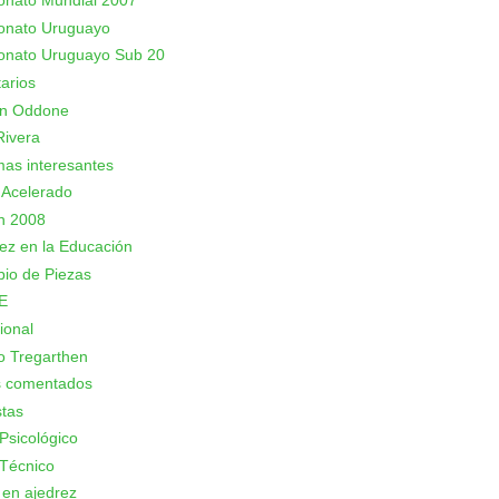
nato Mundial 2007
nato Uruguayo
nato Uruguayo Sub 20
arios
an Oddone
Rivera
as interesantes
 Acelerado
n 2008
rez en la Educación
io de Piezas
E
ional
o Tregarthen
s comentados
stas
Psicológico
Técnico
 en ajedrez