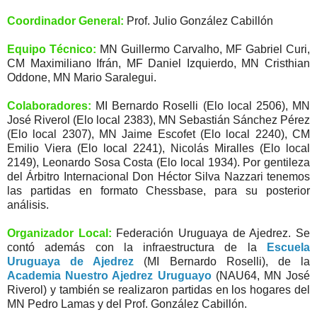
Coordinador General:
Prof. Julio González Cabillón
Equipo Técnico:
MN Guillermo Carvalho, MF Gabriel Curi,
CM Maximiliano Ifrán, MF Daniel Izquierdo, MN Cristhian
Oddone, MN Mario Saralegui.
Colaboradores:
MI Bernardo Roselli (Elo local 2506), MN
José Riverol (Elo local 2383), MN Sebastián Sánchez Pérez
(Elo local 2307), MN Jaime Escofet (Elo local 2240), CM
Emilio Viera (Elo local 2241), Nicolás Miralles (Elo local
2149), Leonardo Sosa Costa (Elo local 1934). Por gentileza
del Árbitro Internacional Don Héctor Silva Nazzari tenemos
las partidas en formato Chessbase, para su posterior
análisis.
Organizador Local:
Federación Uruguaya de Ajedrez. Se
contó además con la infraestructura de la
Escuela
Uruguaya de Ajedrez
(MI Bernardo Roselli), de la
Academia Nuestro Ajedrez Uruguayo
(NAU64, MN José
Riverol) y también se realizaron partidas en los hogares del
MN Pedro Lamas y del Prof. González Cabillón.