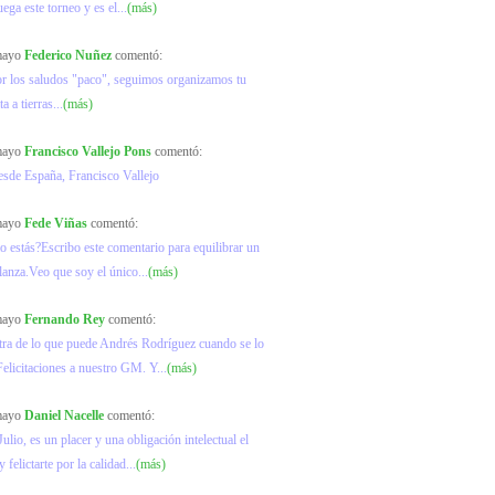
ega este torneo y es el...
(más)
 mayo
Federico Nuñez
comentó:
or los saludos "paco", seguimos organizamos tu
ta a tierras...
(más)
 mayo
Francisco Vallejo Pons
comentó:
esde España, Francisco Vallejo
 mayo
Fede Viñas
comentó:
o estás?Escribo este comentario para equilibrar un
lanza.Veo que soy el único...
(más)
 mayo
Fernando Rey
comentó:
ra de lo que puede Andrés Rodríguez cuando se lo
elicitaciones a nuestro GM. Y...
(más)
 mayo
Daniel Nacelle
comentó:
ulio, es un placer y una obligación intelectual el
y felictarte por la calidad...
(más)