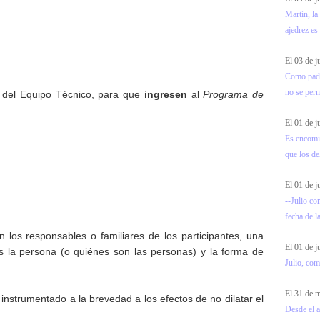
Martín, la
ajedrez es
El 03 de 
Como padre
no se permi
o del Equipo Técnico, para que
ingresen
al
Programa de
El 01 de 
Es encomia
que los de
El 01 de 
--Julio co
fecha de l
 los responsables o familiares de los participantes, una
El 01 de 
es la persona (o quiénes son las personas) y la forma de
Julio, com
El 31 de
strumentado a la brevedad a los efectos de no dilatar el
Desde el a