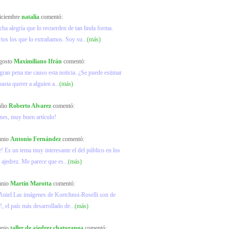
diciembre
natalia
comentó:
a alegría que lo recuerden de tan linda forma.
os los que lo extrañamos. Soy su...
(más)
agosto
Maximiliano Ifrán
comentó:
ran pena me causo esta noticia. ¿Se puede estimar
hasta querer a alguien a...
(más)
ulio
Roberto Alvarez
comentó:
ones, muy buen artículo!
junio
Antonio Fernández
comentó:
! Es un tema muy interesante el del público en los
 ajedrez. Me parece que es...
(más)
junio
Martín Marotta
comentó:
Aniel:Las imágenes de Kortchnoi-Roselli son de
, el país más desarrollado de...
(más)
junio
taller de ajedrez chaturanga
comentó: