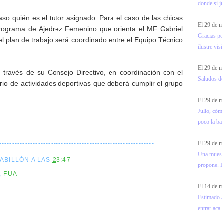
donde si ju
aso quién es el tutor asignado. Para el caso de las chicas
El 29 de
rograma de Ajedrez Femenino que orienta el MF Gabriel
Gracias p
 el plan de trabajo será coordinado entre el Equipo Técnico
ilustre visi
El 29 de
través de su Consejo Directivo, en coordinación con el
Saludos d
rio de actividades deportivas que deberá cumplir el grupo
El 29 de
Julio, cóm
poco la ba
El 29 de
------------------------------------------------------------
Una muest
CABILLÓN
A LAS
23:47
propone. F
,
FUA
El 14 de
Estimado J
entrar aca 