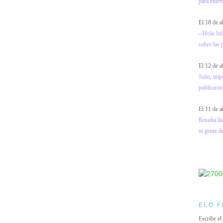
para entend
El 18 de a
--Hola Jul
sobre las 
El 12 de a
Julio, imp
publicacio
El 11 de a
Resulta l
ni gente d
ELO F
Escribe el