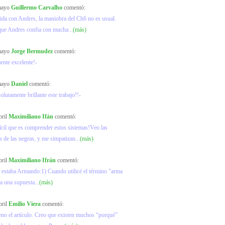
 mayo
Guillermo Carvalho
comentó:
ida con Andres, la maniobra del Ch6 no es usual.
que Andres confia con mucha...
(más)
 mayo
Jorge Bermudez
comentó:
ente excelente!-
 mayo
Daniel
comentó:
olutamente brillante este trabajo!!-
bril
Maximiliano Ifán
comentó:
ícil que es comprender estos sistemas!Veo las
s de las negras, y me simpatizan...
(más)
bril
Maximiliano Ifrán
comentó:
 estaba Armando:1) Cuando utilicé el término "arma
ra una supuesta...
(más)
bril
Emilio Viera
comentó:
no el artículo. Creo que existen muchos “porqué”