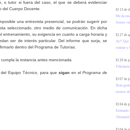
 o tutor si fuera del caso, el que se deberá evidenciar
o del Cuerpo Docente.
El 13 de 
Me da much
mposible una entrevista presencial, se podrán sugerir por
Somos vari
ista seleccionado, otro medio de comunicación. En dicha
el entrenamiento, su exigencia en cuanto a carga horaria y
El 27 de 
edan ser de interés particular. Del informe que surja, se
Ay!! Que g
firmarlo dentro del Programa de Tutorías.
estimar y 
 cumpla la instancia antes mencionada.
El 29 de j
Felicitaci
o del Equipo Técnico, para que
sigan
en el
Programa de
El 07 de 
Hola gente
torneos de
El 04 de 
Estimado 
Alemania!!
El 04 de 