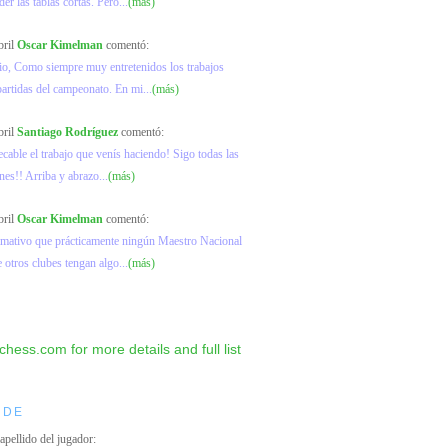
er las tablas cortas. Pero...
(más)
bril
Oscar Kimelman
comentó:
io, Como siempre muy entretenidos los trabajos
partidas del campeonato. En mi...
(más)
bril
Santiago Rodríguez
comentó:
ecable el trabajo que venís haciendo! Sigo todas las
nes!! Arriba y abrazo...
(más)
bril
Oscar Kimelman
comentó:
lamativo que prácticamente ningún Maestro Nacional
e otros clubes tengan algo...
(más)
IDE
 apellido del jugador: