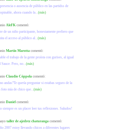
 presencia o ausencia de público en las partidss de
 opinable, ahora cuando la...
(más)
junio
AleFK
comentó:
 de un niño participante, honestamente prefiero que
ta el acceso al público al...
(más)
junio
Martín Marotta
comentó:
ble el trabajo de la gente proísta con gurises, al igual
l Sauce. Pero, no...
(más)
junio
Claudio Cóppola
comentó:
mo andas?Te quería preguntar si estabas seguro de la
a foto mía de chico que...
(más)
junio
Daniel
comentó:
o siempre es un placer leer tus reflexiones. Saludos!
 mayo
taller de ajedrez chaturanga
comentó:
ño 2007 estoy llevando chicos a diferentes lugares