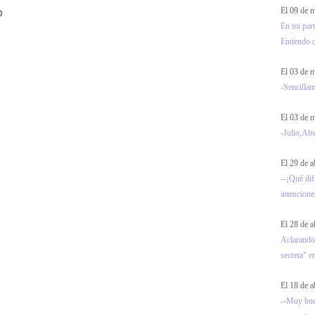
El 09 de
O
En mi part
Entiendo 
El 03 de
-Sencillam
El 03 de
-Julio,Abs
El 29 de a
--¡Qué dif
intencione
El 28 de a
Aclarando
secreta" e
El 18 de a
--Muy bue