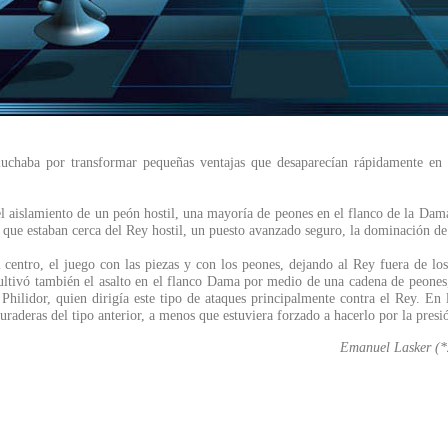
, luchaba por transformar pequeñas ventajas que desaparecían rápidamente en
 el aislamiento de un peón hostil, una mayoría de peones en el flanco de la Dama 
 que estaban cerca del Rey hostil, un puesto avanzado seguro, la dominación de 
el centro, el juego con las piezas y con los peones, dejando al Rey fuera de l
ivó también el asalto en el flanco Dama por medio de una cadena de peones, lo
hilidor, quien dirigía este tipo de ataques principalmente contra el Rey. En l
raderas del tipo anterior, a menos que estuviera forzado a hacerlo por la presi
Emanuel Lasker (*2
....