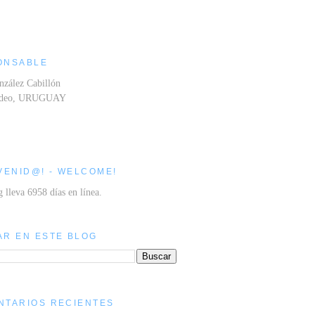
ONSABLE
nzález Cabillón
ideo, URUGUAY
VENID@! - WELCOME!
g lleva 6958 días en línea.
AR EN ESTE BLOG
NTARIOS RECIENTES