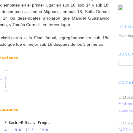
o empates en el primer lugar en sub 10, sub 14 y sub 18.
el desempate a Jimena Mignaco; en sub 18, Sofía Donatti
ub 14 los desempates arrojaron que Manuel Guastavino
da, y Tomás Cornelli, en tercer lugar.
¡BIEN
Este blo
clasificaron a la Final Anual, agregándose en sub 18a
ado que fue el mejor sub 16 después de los 3 primeros.
BUSC
caciones
   P
os 6
COME
   4
   2
   0
El 13 de 
Me da much
caciones
Somos vari
   P Buch.-M Buch. Progr.
El 27 de 
Ay!! Que g
   4    8.0  13.5   12.0