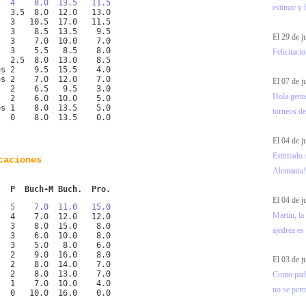
   4    8.0  13.5   11.5
estimar y 
   3.5  8.0  12.0   13.0
   3   10.5  17.0   11.5
   3    8.5  13.5    9.5
El 29 de j
   3    7.0  10.0    7.0
   3    5.5   8.5    8.0
Felicitaci
   2.5  8.0  13.0    8.5
os 2    9.5  15.5    4.0
os 2    7.0  12.0    7.0
El 07 de 
   2    6.5   9.5    3.0
Hola gente
   2    6.0  10.0    5.0
os 1    8.0  13.5    5.0
torneos de
   0    8.0  13.5    0.0
El 04 de 
Estimado 
caciones
Alemania!!
   P  Buch-M Buch.  Pro.
El 04 de 
   5    7.0  11.0   15.0
Martín, la
   4    7.0  12.0   12.0
s  3    8.0  15.0    8.0
ajedrez es
   3    6.0  10.0    8.0
   3    5.0   8.0    6.0
   2    9.0  16.0    8.0
El 03 de 
   2    8.0  14.0    7.0
s  2    8.0  13.0    7.0
Como padre
   1    7.0  10.0    4.0
no se permi
s  0   10.0  16.0    0.0