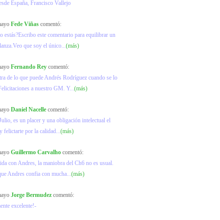
esde España, Francisco Vallejo
 mayo
Fede Viñas
comentó:
o estás?Escribo este comentario para equilibrar un
lanza.Veo que soy el único...
(más)
 mayo
Fernando Rey
comentó:
ra de lo que puede Andrés Rodríguez cuando se lo
elicitaciones a nuestro GM. Y...
(más)
 mayo
Daniel Nacelle
comentó:
ulio, es un placer y una obligación intelectual el
y felictarte por la calidad...
(más)
 mayo
Guillermo Carvalho
comentó:
ida con Andres, la maniobra del Ch6 no es usual.
que Andres confia con mucha...
(más)
 mayo
Jorge Bermudez
comentó:
ente excelente!-