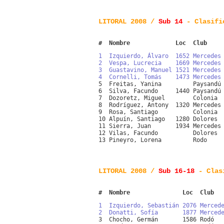
LITORAL 2008 /
Sub 14
- Clasifi
#  Nombre             Loc  Club    
1  Izquierdo, Álvaro  1652 Mercedes
2  Vespa, Lucrecia    1669 Mercedes
3  Guastavino, Manuel 1521 Mercedes
4  Cornelli, Tomás    1473 Mercedes
5  Freitas, Yanina         Paysandú
6  Silva, Facundo     1440 Paysandú
7  Dozoretz, Miguel        Colonia 
8  Rodríguez, Antony  1320 Mercedes
9  Rosa, Santiago          Colonia 
10 Alpuín, Santiago   1280 Dolores 
11 Sierra, Juan       1934 Mercedes
12 Vilas, Facundo          Dolores 
13 Pineyro, Lorena         Rodo    
LITORAL 2008 /
Sub 16-18
- Clas
#  Nombre               Loc  Club  
1  Izquierdo, Sebastián 2076 Merced
2  Donatti, Sofía       1877 Merced
3  Chocho, Germán       1586 Rodó  