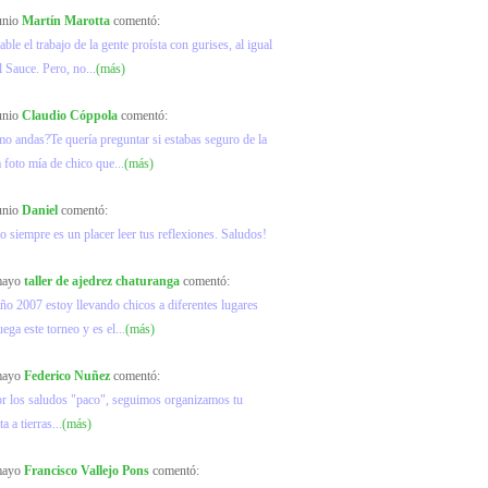
junio
Martín Marotta
comentó:
ble el trabajo de la gente proísta con gurises, al igual
l Sauce. Pero, no...
(más)
junio
Claudio Cóppola
comentó:
mo andas?Te quería preguntar si estabas seguro de la
a foto mía de chico que...
(más)
junio
Daniel
comentó:
o siempre es un placer leer tus reflexiones. Saludos!
 mayo
taller de ajedrez chaturanga
comentó:
ño 2007 estoy llevando chicos a diferentes lugares
ega este torneo y es el...
(más)
 mayo
Federico Nuñez
comentó:
or los saludos "paco", seguimos organizamos tu
ta a tierras...
(más)
 mayo
Francisco Vallejo Pons
comentó: