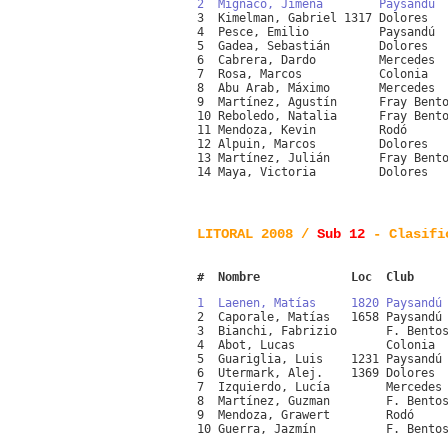
2  Mignaco, Jimena        Paysandú 
3  Kimelman, Gabriel 1317 Dolores  
4  Pesce, Emilio          Paysandú 
5  Gadea, Sebastián       Dolores  
6  Cabrera, Dardo         Mercedes 
7  Rosa, Marcos           Colonia  
8  Abu Arab, Máximo       Mercedes 
9  Martínez, Agustín      Fray Bent
10 Reboledo, Natalia      Fray Bent
11 Mendoza, Kevin         Rodó     
12 Alpuin, Marcos         Dolores  
13 Martínez, Julián       Fray Bent
14 Maya, Victoria         Dolores  
LITORAL 2008 /
Sub 12
- Clasifi
#  Nombre             Loc  Club    
1  Laenen, Matías     1820 Paysandú
2  Caporale, Matías   1658 Paysandú
3  Bianchi, Fabrizio       F. Bento
4  Abot, Lucas             Colonia 
5  Guariglia, Luis    1231 Paysandú
6  Utermark, Alej.    1369 Dolores 
7  Izquierdo, Lucía        Mercedes
8  Martínez, Guzman        F. Bento
9  Mendoza, Grawert        Rodó    
10 Guerra, Jazmín          F. Bento