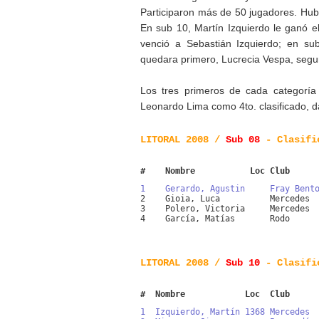
Participaron más de 50 jugadores. Hub
En sub 10, Martín Izquierdo le ganó 
venció a Sebastián Izquierdo; en s
quedara primero, Lucrecia Vespa, segun
Los tres primeros de cada categoría 
Leonardo Lima como 4to. clasificado, d
LITORAL 2008 /
Sub 08
- Clasifi
#    Nombre           Loc Club     
1    Gerardo, Agustin     Fray Bent
2    Gioia, Luca          Mercedes 
3    Polero, Victoria     Mercedes 
4    García, Matías       Rodo     
LITORAL 2008 /
Sub 10
- Clasifi
#  Nombre            Loc  Club     
1  Izquierdo, Martín 1368 Mercedes 