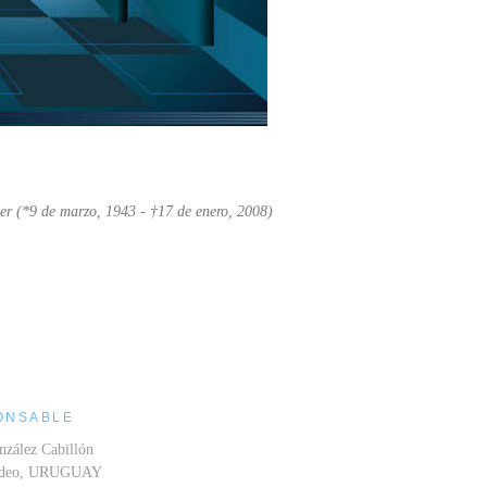
er (*9 de marzo, 1943 - †17 de enero, 2008)
ONSABLE
nzález Cabillón
ideo, URUGUAY