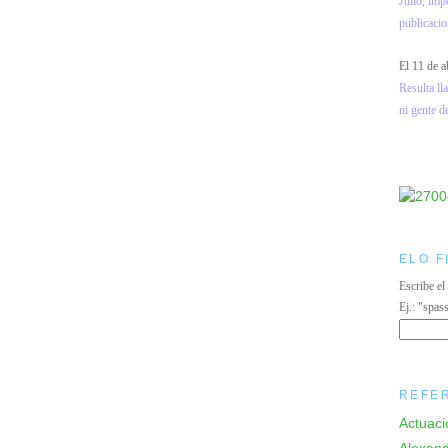
Julio, imp
publicacio
El 11 de a
Resulta l
ni gente d
ELO F
Escribe el
Ej.: "spas
REFE
Actuaci
Alexand