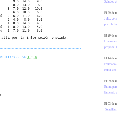
     3  9.0  14.0    9.0
Saludos d
s    3  8.0  13.0    9.0
s    3  7.0  12.0   10.0
     3  6.0  10.0    6.0
El 29 de
dú   2  6.0  11.0    6.0
Julio, cóm
     2  4.0   8.0    3.0
a    1  8.0  14.0    4.0
poco la ba
dú   1  8.0  13.0    5.0
dú   1  7.0  11.0    3.0
El 29 de
natti por la información enviada.
Una muest
propone. F
------------------------------------------------------------
CABILLÓN
A LAS
10:10
El 14 de
Estimado J
entrar aca 
El 09 de
En mi part
Entiendo 
O
El 03 de
-Sencillam