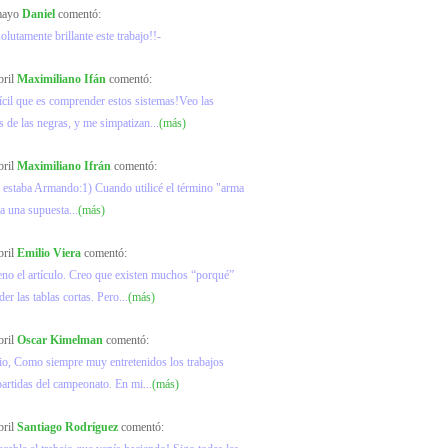
 mayo
Daniel
comentó:
olutamente brillante este trabajo!!-
bril
Maximiliano Ifán
comentó:
ícil que es comprender estos sistemas!Veo las
s de las negras, y me simpatizan...
(más)
bril
Maximiliano Ifrán
comentó:
 estaba Armando:1) Cuando utilicé el término "arma
ra una supuesta...
(más)
bril
Emilio Viera
comentó:
no el artículo. Creo que existen muchos “porqué”
er las tablas cortas. Pero...
(más)
bril
Oscar Kimelman
comentó:
io, Como siempre muy entretenidos los trabajos
partidas del campeonato. En mi...
(más)
bril
Santiago Rodríguez
comentó: