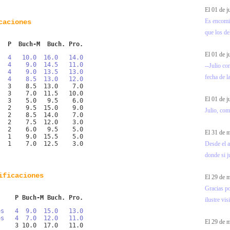
El 01 de 
Es encomia
caciones
que los de
   P  Buch-M  Buch. Pro.
El 01 de 
   4   10.0  16.0   14.0
   4    9.0  14.5   11.0
--Julio co
   4    9.0  13.5   13.0
fecha de l
   4    8.5  13.0   12.0
   3    8.5  13.0    7.0
   3    7.0  11.5   10.0
El 01 de 
   3    5.0   9.5    6.0
   2    9.5  15.0    9.0
Julio, com
   2    8.5  14.0    7.0
   2    7.5  12.0    3.0
   2    6.0   9.5    5.0
El 31 de
   1    9.0  15.5    5.0
Desde el a
   1    7.0  12.5    3.0
donde si ju
ificaciones
El 29 de
Gracias p
     P Buch-M Buch. Pro.
ilustre visi
es   4  9.0  15.0   13.0
es   4  7.0  12.0   11.0
El 29 de
     3 10.0  17.0   11.0