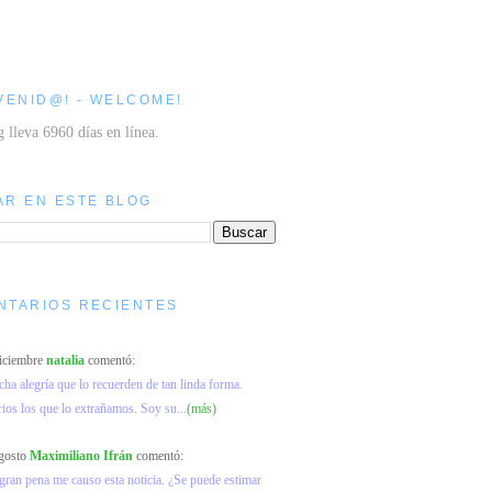
VENID@! - WELCOME!
g lleva 6960 días en línea.
AR EN ESTE BLOG
NTARIOS RECIENTES
diciembre
natalia
comentó:
a alegría que lo recuerden de tan linda forma.
os los que lo extrañamos. Soy su...
(más)
agosto
Maximiliano Ifrán
comentó:
ran pena me causo esta noticia. ¿Se puede estimar