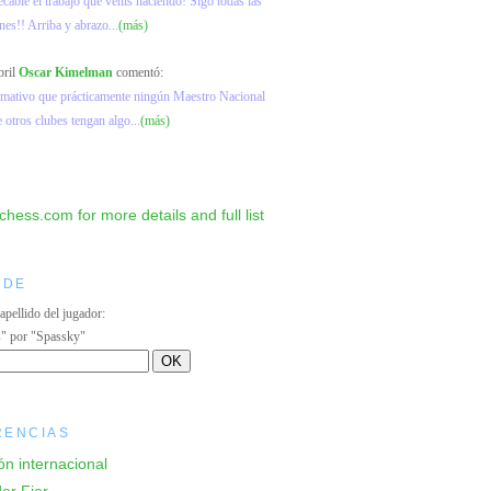
ecable el trabajo que venís haciendo! Sigo todas las
nes!! Arriba y abrazo...
(más)
bril
Oscar Kimelman
comentó:
lamativo que prácticamente ningún Maestro Nacional
e otros clubes tengan algo...
(más)
IDE
 apellido del jugador:
s" por "Spassky"
RENCIAS
ón internacional
er Fier