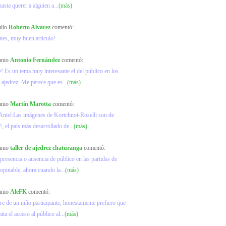
hasta querer a alguien a...
(más)
ulio
Roberto Alvarez
comentó:
ones, muy buen artículo!
junio
Antonio Fernández
comentó:
! Es un tema muy interesante el del público en los
 ajedrez. Me parece que es...
(más)
junio
Martín Marotta
comentó:
Aniel:Las imágenes de Kortchnoi-Roselli son de
, el país más desarrollado de...
(más)
junio
taller de ajedrez chaturanga
comentó:
 presencia o ausencia de público en las partidss de
 opinable, ahora cuando la...
(más)
junio
AleFK
comentó:
 de un niño participante, honestamente prefiero que
ta el acceso al público al...
(más)