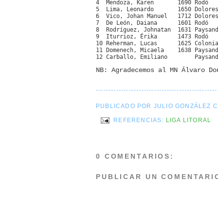
4  Mendoza, Karen       1690 Rodó  
5  Lima, Leonardo       1650 Dolore
6  Vico, Johan Manuel   1712 Dolore
7  De León, Daiana      1601 Rodó  
8  Rodríguez, Johnatan  1631 Paysan
9  Iturrioz, Érika      1473 Rodó  
10 Reherman, Lucas      1625 Coloni
11 Domenech, Micaela    1638 Paysan
12 Carballo, Emiliano        Paysan
NB: Agradecemos al MN Álvaro Do
------------------------------------------------
PUBLICADO POR JULIO GONZÁLEZ 
REFERENCIAS:
LIGA LITORAL
0 COMENTARIOS:
PUBLICAR UN COMENTARI