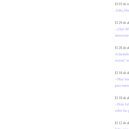
El 03 de
-Julio,Abs
El 29 de a
--¡Qué dif
intencione
El 28 de a
Aclarando
secreta" e
El 18 de a
--Muy bue
para entend
El 18 de a
--Hola Jul
sobre las 
El 12 de a