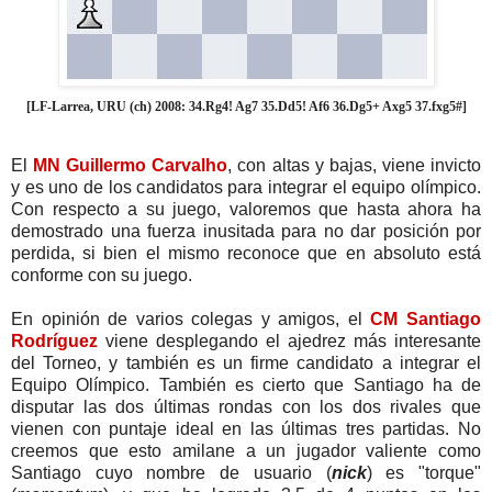
[LF-Larrea, URU (ch) 2008: 34.Rg4! Ag7 35.Dd5! Af6 36.Dg5+ Axg5 37.fxg5#]
El
MN Guillermo Carvalho
, con altas y bajas, viene invicto
y es uno de los candidatos para integrar el equipo olímpico.
Con respecto a su juego, valoremos que hasta ahora ha
demostrado una fuerza inusitada para no dar posición por
perdida, si bien el mismo reconoce que en absoluto está
conforme con su juego.
En opinión de varios colegas y amigos, el
CM Santiago
Rodríguez
viene desplegando el ajedrez más interesante
del Torneo, y también es un firme candidato a integrar el
Equipo Olímpico. También es cierto que Santiago ha de
disputar las dos últimas rondas con los dos rivales que
vienen con puntaje ideal en las últimas tres partidas. No
creemos que esto amilane a un jugador valiente como
Santiago cuyo nombre de usuario (
nick
) es "torque"