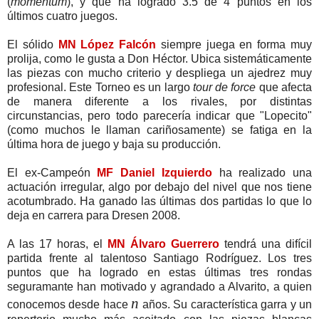
(
momentum
), y que ha logrado 3.5 de 4 puntos en los
últimos cuatro juegos.
El sólido
MN López Falcón
siempre juega en forma muy
prolija, como le gusta a Don Héctor. Ubica sistemáticamente
las piezas con mucho criterio y despliega un ajedrez muy
profesional. Este Torneo es un largo
tour de force
que afecta
de manera diferente a los rivales, por distintas
circunstancias, pero todo parecería indicar que "Lopecito"
(como muchos le llaman cariñosamente) se fatiga en la
última hora de juego y baja su producción.
El ex-Campeón
MF Daniel Izquierdo
ha realizado una
actuación irregular, algo por debajo del nivel que nos tiene
acotumbrado. Ha ganado las últimas dos partidas lo que lo
deja en carrera para Dresen 2008.
A las 17 horas, el
MN Álvaro Guerrero
tendrá una difícil
partida frente al talentoso Santiago Rodríguez. Los tres
puntos que ha logrado en estas últimas tres rondas
seguramante han motivado y agrandado a Alvarito, a quien
n
conocemos desde hace
años. Su característica garra y un