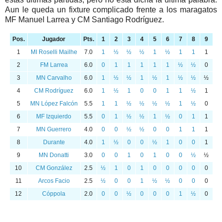
Aun le queda un fixture complicado frente a los maragatos
MF Manuel Larrea y CM Santiago Rodríguez.
Pos.
Jugador
Pts.
1
2
3
4
5
6
7
8
9
1
MI Roselli Mailhe
7.0
1
½
½
½
1
½
1
1
1
2
FM Larrea
6.0
0
1
1
1
1
1
½
½
0
3
MN Carvalho
6.0
1
½
½
1
½
1
½
½
½
4
CM Rodríguez
6.0
1
½
1
0
0
1
1
½
1
5
MN López Falcón
5.5
1
1
½
½
½
½
1
½
0
6
MF Izquierdo
5.5
0
1
½
½
1
½
0
1
1
7
MN Guerrero
4.0
0
0
½
½
0
0
1
1
1
8
Durante
4.0
1
½
0
0
½
1
0
0
1
9
MN Donatti
3.0
0
0
1
0
1
0
0
½
½
10
CM González
2.5
½
1
0
1
0
0
0
0
0
11
Arcos Facio
2.5
½
0
0
1
½
½
0
0
0
12
Cóppola
2.0
0
0
½
0
0
0
1
½
0