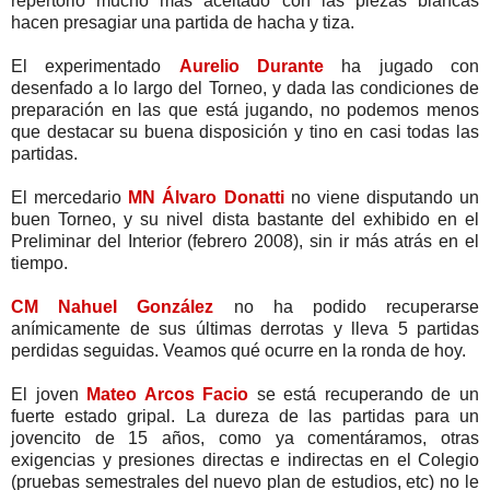
repertorio mucho más aceitado con las piezas blancas
hacen presagiar una partida de hacha y tiza.
El experimentado
Aurelio Durante
ha jugado con
desenfado a lo largo del Torneo, y dada las condiciones de
preparación en las que está jugando, no podemos menos
que destacar su buena disposición y tino en casi todas las
partidas.
El mercedario
MN Álvaro Donatti
no viene disputando un
buen Torneo, y su nivel dista bastante del exhibido en el
Preliminar del Interior (febrero 2008), sin ir más atrás en el
tiempo.
CM Nahuel González
no ha podido recuperarse
anímicamente de sus últimas derrotas y lleva 5 partidas
perdidas seguidas. Veamos qué ocurre en la ronda de hoy.
El joven
Mateo Arcos Facio
se está recuperando de un
fuerte estado gripal. La dureza de las partidas para un
jovencito de 15 años, como ya comentáramos, otras
exigencias y presiones directas e indirectas en el Colegio
(pruebas semestrales del nuevo plan de estudios, etc) no le