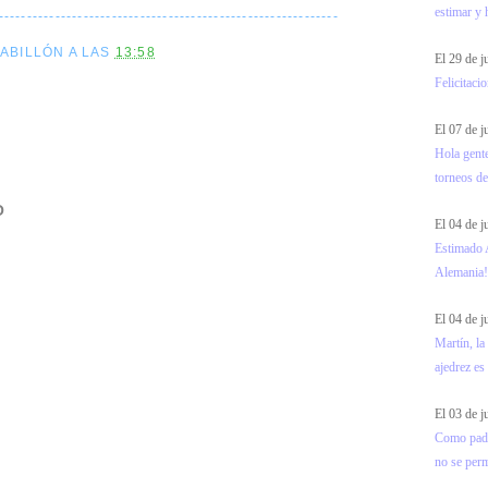
estimar y 
------------------------------------------------------------
CABILLÓN
A LAS
13:58
El 29 de j
Felicitaci
El 07 de 
Hola gente
torneos de
O
El 04 de 
Estimado 
Alemania!!
El 04 de 
Martín, la
ajedrez es
El 03 de 
Como padre
no se permi