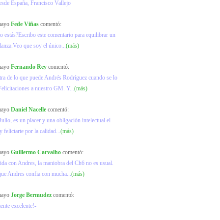
esde España, Francisco Vallejo
 mayo
Fede Viñas
comentó:
o estás?Escribo este comentario para equilibrar un
lanza.Veo que soy el único...
(más)
 mayo
Fernando Rey
comentó:
ra de lo que puede Andrés Rodríguez cuando se lo
elicitaciones a nuestro GM. Y...
(más)
 mayo
Daniel Nacelle
comentó:
ulio, es un placer y una obligación intelectual el
y felictarte por la calidad...
(más)
 mayo
Guillermo Carvalho
comentó:
ida con Andres, la maniobra del Ch6 no es usual.
que Andres confia con mucha...
(más)
 mayo
Jorge Bermudez
comentó:
ente excelente!-