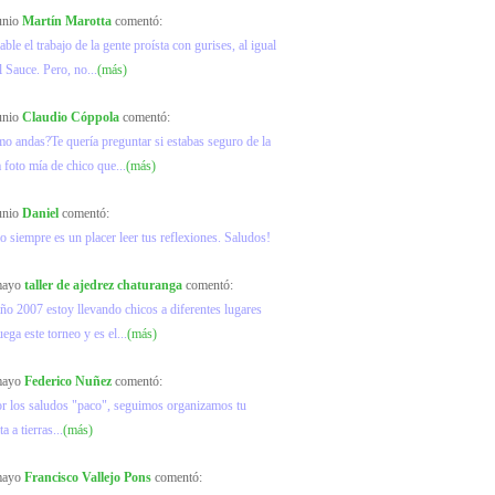
junio
Martín Marotta
comentó:
ble el trabajo de la gente proísta con gurises, al igual
l Sauce. Pero, no...
(más)
junio
Claudio Cóppola
comentó:
mo andas?Te quería preguntar si estabas seguro de la
a foto mía de chico que...
(más)
junio
Daniel
comentó:
o siempre es un placer leer tus reflexiones. Saludos!
 mayo
taller de ajedrez chaturanga
comentó:
ño 2007 estoy llevando chicos a diferentes lugares
ega este torneo y es el...
(más)
 mayo
Federico Nuñez
comentó:
or los saludos "paco", seguimos organizamos tu
ta a tierras...
(más)
 mayo
Francisco Vallejo Pons
comentó: