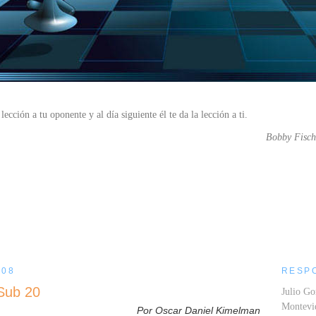
lección a tu oponente y al día siguiente él te da la lección a ti.
Bobby Fisch
....
008
RESP
Sub 20
Julio Go
Montev
Por Oscar Daniel Kimelman