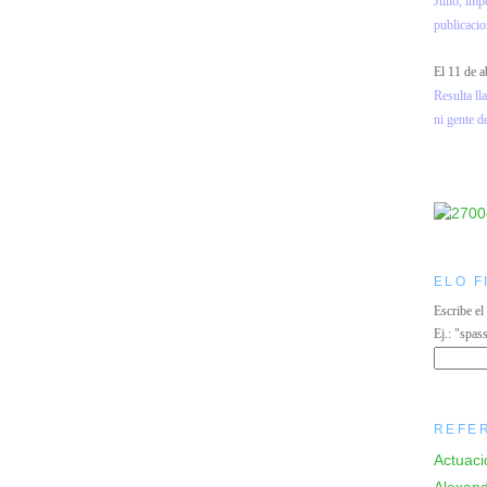
Julio, imp
publicacio
El 11 de a
Resulta l
ni gente d
ELO F
Escribe el
Ej.: "spas
REFE
Actuaci
Alexand