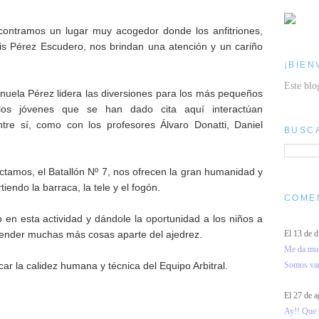
ontramos un lugar muy acogedor donde los anfitriones,
is Pérez Escudero, nos brindan una atención y un cariño
¡BIEN
Este blo
Manuela Pérez lidera las diversiones para los más pequeños
los jóvenes que se han dado cita aquí interactúan
re sí, como con los profesores Álvaro Donatti, Daniel
BUSC
octamos, el Batallón Nº 7, nos ofrecen la gran humanidad y
ndo la barraca, la tele y el fogón.
COME
 en esta actividad y dándole la oportunidad a los niños a
El 13 de 
render muchas más cosas aparte del ajedrez.
Me da much
Somos vari
r la calidez humana y técnica del Equipo Arbitral.
El 27 de 
Ay!! Que g