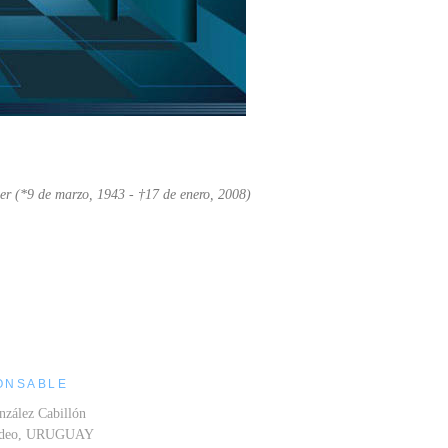
er (*9 de marzo, 1943 - †17 de enero, 2008)
ONSABLE
nzález Cabillón
ideo, URUGUAY