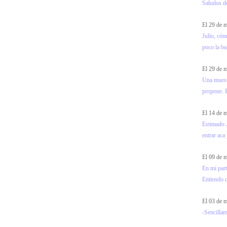
Saludos d
El 29 de
Julio, cóm
poco la ba
El 29 de
Una muest
propone. F
El 14 de
Estimado J
entrar aca 
El 09 de
En mi part
Entiendo 
El 03 de
-Sencillam