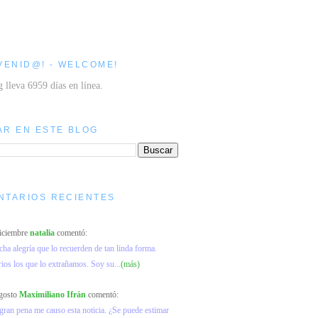
VENID@! - WELCOME!
g lleva 6959 días en línea.
AR EN ESTE BLOG
NTARIOS RECIENTES
diciembre
natalia
comentó:
a alegría que lo recuerden de tan linda forma.
os los que lo extrañamos. Soy su...
(más)
agosto
Maximiliano Ifrán
comentó:
ran pena me causo esta noticia. ¿Se puede estimar