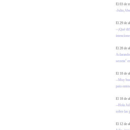
El 03 de
-Julio,Abs
El 29 de a
--¡Qué dif
intencione
El 28 de a
Aclarando
secreta" e
El 18 de a
--Muy bue
para entend
El 18 de a
--Hola Jul
sobre las 
El 12 de a