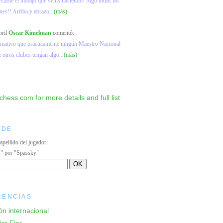
ecable el trabajo que venís haciendo! Sigo todas las
nes!! Arriba y abrazo...
(más)
bril
Oscar Kimelman
comentó:
lamativo que prácticamente ningún Maestro Nacional
e otros clubes tengan algo...
(más)
IDE
 apellido del jugador:
s" por "Spassky"
RENCIAS
ón internacional
er Fier