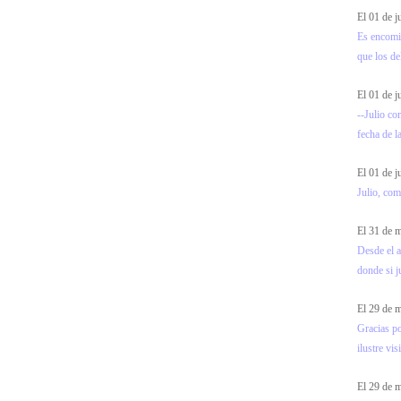
El 01 de 
Es encomia
que los de
El 01 de 
--Julio co
fecha de l
El 01 de 
Julio, com
El 31 de
Desde el a
donde si ju
El 29 de
Gracias p
ilustre visi
El 29 de