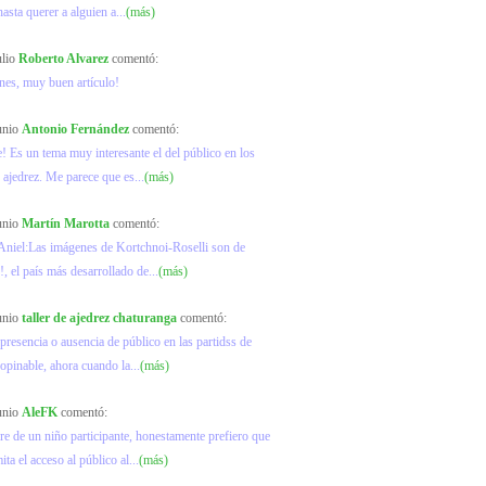
hasta querer a alguien a...
(más)
ulio
Roberto Alvarez
comentó:
ones, muy buen artículo!
junio
Antonio Fernández
comentó:
! Es un tema muy interesante el del público en los
 ajedrez. Me parece que es...
(más)
junio
Martín Marotta
comentó:
Aniel:Las imágenes de Kortchnoi-Roselli son de
, el país más desarrollado de...
(más)
junio
taller de ajedrez chaturanga
comentó:
 presencia o ausencia de público en las partidss de
 opinable, ahora cuando la...
(más)
junio
AleFK
comentó:
 de un niño participante, honestamente prefiero que
ta el acceso al público al...
(más)