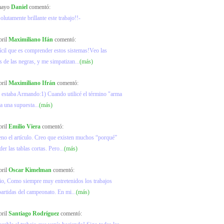
 mayo
Daniel
comentó:
olutamente brillante este trabajo!!-
bril
Maximiliano Ifán
comentó:
ícil que es comprender estos sistemas!Veo las
s de las negras, y me simpatizan...
(más)
bril
Maximiliano Ifrán
comentó:
 estaba Armando:1) Cuando utilicé el término "arma
ra una supuesta...
(más)
bril
Emilio Viera
comentó:
no el artículo. Creo que existen muchos “porqué”
er las tablas cortas. Pero...
(más)
bril
Oscar Kimelman
comentó:
io, Como siempre muy entretenidos los trabajos
partidas del campeonato. En mi...
(más)
bril
Santiago Rodríguez
comentó: