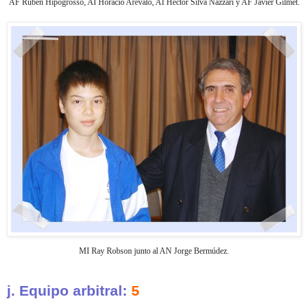
AF Ruben Hipogrosso, AI Horacio Arévalo, AI Héctor Silva Nazzari y AF Javier Gilmet.
MI Ray Robson junto al AN Jorge Bermúdez.
j. Equipo arbitral:
5