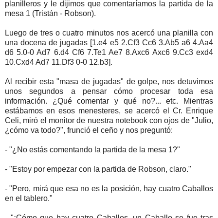
planilleros y le dijimos que comentaríamos la partida de la
mesa 1 (Tristán - Robson).
Luego de tres o cuatro minutos nos acercó una planilla con
una docena de jugadas [1.e4 e5 2.Cf3 Cc6 3.Ab5 a6 4.Aa4
d6 5.0-0 Ad7 6.d4 Cf6 7.Te1 Ae7 8.Axc6 Axc6 9.Cc3 exd4
10.Cxd4 Ad7 11.Df3 0-0 12.b3].
Al recibir esta "masa de jugadas" de golpe, nos detuvimos
unos segundos a pensar cómo procesar toda esa
información. ¿Qué comentar y qué no?... etc. Mientras
estábamos en esos menesteres, se acercó el Cr. Enrique
Celi, miró el monitor de nuestra notebook con ojos de "Julio,
¿cómo va todo?", frunció el ceño y nos preguntó:
- "¿No estás comentando la partida de la mesa 1?"
- "Estoy por empezar con la partida de Robson, claro."
- "Pero, mirá que esa no es la posición, hay cuatro Caballos
en el tablero."
- "¡Cómo que hay cuatro Caballos, un Caballo se fue tras