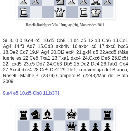
Roselli-Rodríguez Vila, Uruguay (ch), Montevideo 2011.
Si 8...0-0 9.e4 e5 10.d5 Cb8 11.b4 a5 12.a3 Ca6 13.Ce1
Ag4 14.f3 Ad7 15.Cd3 axb4N 16.axb4 c6 17.dxc6 bxc6
18.De2 Cc7 19.f4 Ag4 20.Df2 exf4 21.gxf4 d5 22.exd5 (Más
fuerte es 22.Ce5 Txa1 23.Txa1 dxc4 24.Cxc6 De6 25.Dc5)
22...cxd5 23.c5 Dd7 24.Cb3 Db5 25.Dd2 Dc4 26.Tab1 Ce4
27.Axe4 dxe4 28.Ce5 De2 29.Tfe1, con ventaja del Blanco,
Roselli Mailhe,B (2379)-Campero,R (2248)/Mar del Plata
2009.
9.e4 e5 10.d5 Cb8 11.b3?!