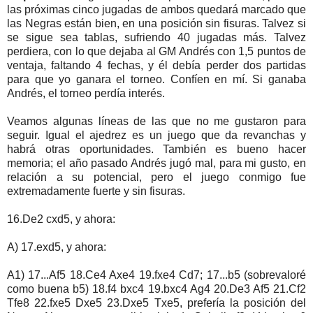
las próximas cinco jugadas de ambos quedará marcado que
las Negras están bien, en una posición sin fisuras. Talvez si
se sigue sea tablas, sufriendo 40 jugadas más. Talvez
perdiera, con lo que dejaba al GM Andrés con 1,5 puntos de
ventaja, faltando 4 fechas, y él debía perder dos partidas
para que yo ganara el torneo. Confíen en mí. Si ganaba
Andrés, el torneo perdía interés.
Veamos algunas líneas de las que no me gustaron para
seguir. Igual el ajedrez es un juego que da revanchas y
habrá otras oportunidades. También es bueno hacer
memoria; el año pasado Andrés jugó mal, para mi gusto, en
relación a su potencial, pero el juego conmigo fue
extremadamente fuerte y sin fisuras.
16.De2 cxd5, y ahora:
A) 17.exd5, y ahora:
A1) 17...Af5 18.Ce4 Axe4 19.fxe4 Cd7; 17...b5 (sobrevaloré
como buena b5) 18.f4 bxc4 19.bxc4 Ag4 20.De3 Af5 21.Cf2
Tfe8 22.fxe5 Dxe5 23.Dxe5 Txe5, prefería la posición del