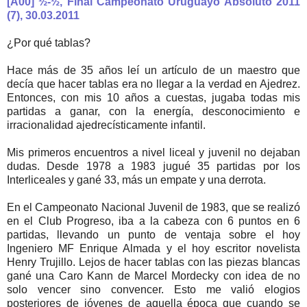
[A00] ½-½, Final Campeonato Uruguayo Absoluto 2011
(7), 30.03.2011
¿Por qué tablas?
Hace más de 35 años leí un artículo de un maestro que
decía que hacer tablas era no llegar a la verdad en Ajedrez.
Entonces, con mis 10 años a cuestas, jugaba todas mis
partidas a ganar, con la energía, desconocimiento e
irracionalidad ajedrecísticamente infantil.
Mis primeros encuentros a nivel liceal y juvenil no dejaban
dudas. Desde 1978 a 1983 jugué 35 partidas por los
Interliceales y gané 33, más un empate y una derrota.
En el Campeonato Nacional Juvenil de 1983, que se realizó
en el Club Progreso, iba a la cabeza con 6 puntos en 6
partidas, llevando un punto de ventaja sobre el hoy
Ingeniero MF Enrique Almada y el hoy escritor novelista
Henry Trujillo. Lejos de hacer tablas con las piezas blancas
gané una Caro Kann de Marcel Mordecky con idea de no
solo vencer sino convencer. Esto me valió elogios
posteriores de jóvenes de aquella época que cuando se