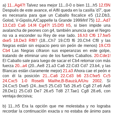
a)
11...Ag4?!
Talvez sea mejor 11...0-0 o bien 11...h5
12.f3N
Después de este avance, el Alfil queda en la casilla 'd7', que
es necesaria para que un Caballo fiscalice e5 (12.Db3,
Golod, V-Gipslis,A/Cappelle la Grande 1999/Inf 75)
12...Ad7
13.Cd3 Ca6 14.f4 Cg4?! 15.Df3 h5
, si bien impide una
avalancha de peones con g4, también anuncia que el Negro
no va a esconder su Rey de ese lado.
16.h3 Cf6 17.fxe5
dxe5 18.De3 Rf8?
(18...Ch7 19.Cf3 f6 20.Ch4 Cf8 y las
Negras están sin espacio pero sin peón de menos)
19.Cf3
Cb4
Las Negras cifraron sus esperanzas en este golpe,
tratando de eliminar uno de los fuertes Caballos.
20.Cde1!
El Caballo sale para luego de sacar el Cb4 retornar con más
fuerza
20...a4
(20...Ae8 21.a3 Ca6 22.Cd3 Cd7 23.b4, y las
Blancas están claramente mejor)
21.a3
Ahora cae el peón e
con él la posición
21...Ca6 22.Cd3 b6 23.Cfxe5 Cc5
24.Cxc5 1-0 Roselli Mailhe,B-Bauzá,A/Uru 2002
. Si
24.Cxc5 Dxe5 (24...bxc5 25.Cd3 Ta5 26.e5 Cg8 27.e6 Ae8
28.De1) 25.Cd3 De7 26.e5 Td8 27.Tae1 Cg8 28.e6, con
ventaja decisiva;
b) 11...h5 Era la opción que me molestaba y no lograba
recordar la continuación exacta y no estaba de ánimo para