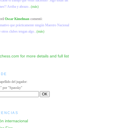
ecable el trabajo que venís haciendo! Sigo todas las
nes!! Arriba y abrazo...
(más)
bril
Oscar Kimelman
comentó:
lamativo que prácticamente ningún Maestro Nacional
e otros clubes tengan algo...
(más)
IDE
 apellido del jugador:
s" por "Spassky"
RENCIAS
ón internacional
er Fier