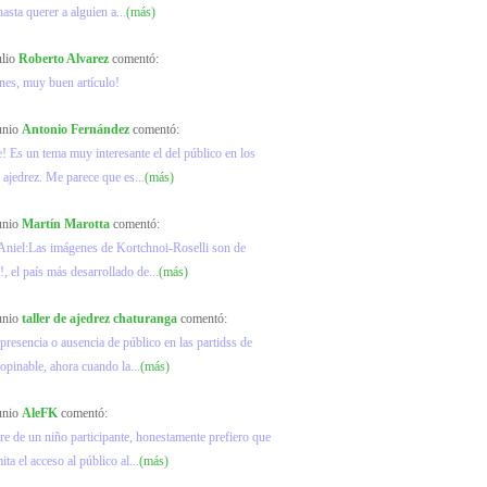
hasta querer a alguien a...
(más)
ulio
Roberto Alvarez
comentó:
ones, muy buen artículo!
junio
Antonio Fernández
comentó:
! Es un tema muy interesante el del público en los
 ajedrez. Me parece que es...
(más)
junio
Martín Marotta
comentó:
Aniel:Las imágenes de Kortchnoi-Roselli son de
, el país más desarrollado de...
(más)
junio
taller de ajedrez chaturanga
comentó:
 presencia o ausencia de público en las partidss de
 opinable, ahora cuando la...
(más)
junio
AleFK
comentó:
 de un niño participante, honestamente prefiero que
ta el acceso al público al...
(más)