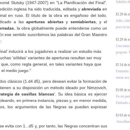
Saludos d
onid Slutsky (1947-2007) en "La Planificación del Final".
edición inglesa ha sido traducida, editada y
abreviada
en
El 29 de
inal en ruso. El título de la obra es engañoso del todo.
Julio, cóm
dicado a las
aperturas abiertas
y
semiabiertas
, y el
poco la ba
erradas
, la obra globalmente puede entenderse como un
En ese sentido suscribimos las palabras del Gran Maestro
El 29 de
:
Una muest
inal' inducirá a los jugadores a realizar un estudio más
propone. F
uchas 'sólidas' variantes de aperturas resultan ser muy
hí que, como regla general, en tales variantes haya que
El 14 de
 el medio juego."
Estimado J
entrar aca 
s clásicos (1.d4 d5), pero desean evitar la formación de
tienen a su disposición un método ideado por Nimzovich,
El 09 de
rategia de casillas blancas
'. Su idea básica es ejercer
En mi part
mpleando, en primera instancia, piezas y, en menor medida,
Entiendo 
os, los argumentos de las Negras se pueden expresar
El 03 de
-Sencillam
se evita con 1...d5 y, por tanto, las Negras concentran sus