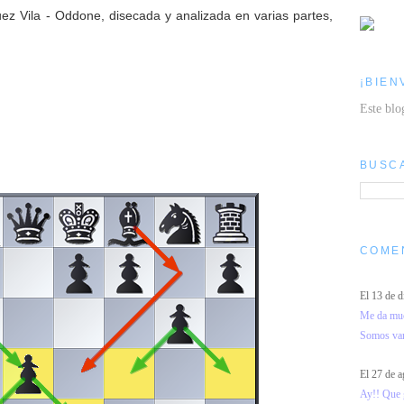
ez Vila - Oddone, disecada y analizada en varias partes,
¡BIEN
Este blo
BUSC
COME
El 13 de 
Me da much
Somos vari
El 27 de 
Ay!! Que g