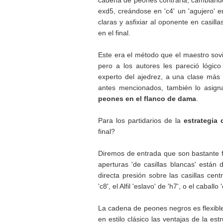
exd5, creándose en 'c4' un 'agujero' en
claras y asfixiar al oponente en casill
en el final.
Este era el método que el maestro sovi
pero a los autores les pareció lógic
experto del ajedrez, a una clase más a
antes mencionados, también lo asig
peones en el flanco de dama
.
Para los partidarios de la
estrategia 
final?
Diremos de entrada que son bastante f
aperturas 'de casillas blancas' están
directa presión sobre las casillas centr
'c8', el Alfil 'eslavo' de 'h7', o el caball
La cadena de peones negros es flexible
en estilo clásico las ventajas de la e