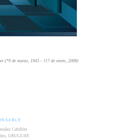
er (*9 de marzo, 1943 - †17 de enero, 2008)
ONSABLE
nzález Cabillón
ideo, URUGUAY