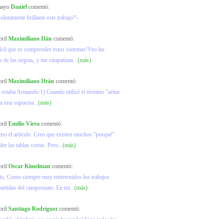
 mayo
Daniel
comentó:
olutamente brillante este trabajo!!-
bril
Maximiliano Ifán
comentó:
ícil que es comprender estos sistemas!Veo las
s de las negras, y me simpatizan...
(más)
bril
Maximiliano Ifrán
comentó:
 estaba Armando:1) Cuando utilicé el término "arma
ra una supuesta...
(más)
bril
Emilio Viera
comentó:
no el artículo. Creo que existen muchos “porqué”
er las tablas cortas. Pero...
(más)
bril
Oscar Kimelman
comentó:
io, Como siempre muy entretenidos los trabajos
partidas del campeonato. En mi...
(más)
bril
Santiago Rodríguez
comentó: