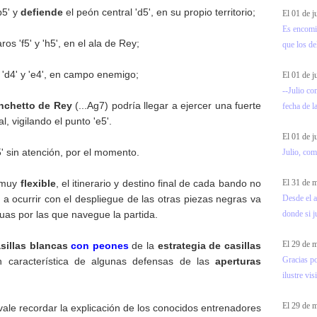
b5' y
defiende
el peón central 'd5', en su propio territorio;
El 01 de 
Es encomia
os 'f5' y 'h5', en el ala de Rey;
que los de
s 'd4' y 'e4', en campo enemigo;
El 01 de 
--Julio co
anchetto de Rey
(...Ag7) podría llegar a ejercer una fuerte
fecha de l
l, vigilando el punto 'e5'.
El 01 de 
g5' sin atención, por el momento.
Julio, com
El 31 de
s muy
flexible
, el itinerario y destino final de cada bando no
Desde el a
 a ocurrir con el despliegue de las otras piezas negras va
donde si ju
as por las que navegue la partida.
El 29 de
asillas blancas
con peones
de la
estrategia de casillas
Gracias p
an característica de algunas defensas de las
aperturas
ilustre visi
El 29 de
 vale recordar la explicación de los conocidos entrenadores