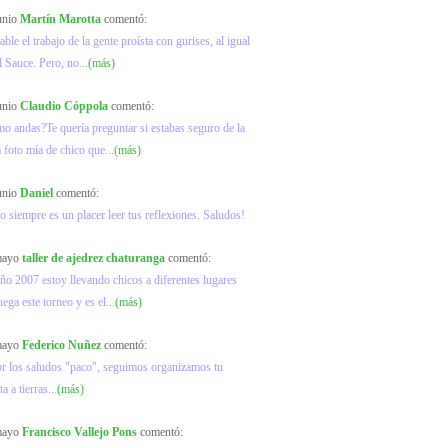
junio
Martín Marotta
comentó:
ble el trabajo de la gente proísta con gurises, al igual
l Sauce. Pero, no...
(más)
junio
Claudio Cóppola
comentó:
mo andas?Te quería preguntar si estabas seguro de la
a foto mía de chico que...
(más)
junio
Daniel
comentó:
o siempre es un placer leer tus reflexiones. Saludos!
 mayo
taller de ajedrez chaturanga
comentó:
ño 2007 estoy llevando chicos a diferentes lugares
ega este torneo y es el...
(más)
 mayo
Federico Nuñez
comentó:
or los saludos "paco", seguimos organizamos tu
ta a tierras...
(más)
 mayo
Francisco Vallejo Pons
comentó: