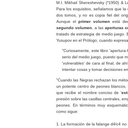
M.I. Mikhail Shereshevsky (*1950) & Le
Para los exquisitos, señalamos que la 
dos tomos, y no es copia fiel del orig
Aunque el
primer volumen
está de
segundo volumen
, a las
aperturas c
tratado de estrategia de medio juego. 
Yusupov en el Prólogo, cuando expresa
"Curiosamente, este libro 'apertura-f
serio del medio juego, puesto que m
'vulnerables' de cara al final; de a
intentar cosas y tomar decisiones en
"Cuando las Negras rechazan los método
un potente centro de peones blancos, 
que recibe el nombre conciso de '
est
presión sobre las casillas centrales, e
peones. En términos muy esquemátic
como sigue:
1. La formación de la falange d4/c4 no 