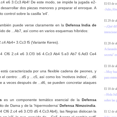
! 2.c4 e6 3.Cc3 Ab4! De este modo, se impide la jugada e2-
El 03 de
 desarrollar dos piezas menores y preparar el enroque. A
-Julio,Abs
o control sobre la casilla 'e4'.
El 29 de a
ambién puede verse claramente en la
Defensa India de
--¡Qué dif
uido de ...Ab7, así como en varios esquemas híbridos:
intencione
2.c4 Ab4+ 3.Cc3 f5 (Variante Keres).
El 28 de a
Aclarando
d4 Cf6 2.c4 e6 3.Cf3 b6 4.Cc3 Ab4 5.e3 Ab7 6.Ad3 Ce4
secreta" e
El 18 de a
s está caracterizada por una flexible cadena de peones, y
--Muy bue
l centro: ...d5 y ...c5, así como los 'motivos indios', ...d6
para entend
s que a veces después de ...d6, se pueden concretar ataques
El 18 de a
--Hola Jul
as
es un componente temático esencial de la
Defensa
sobre las 
mbito de Dama y de la 'hipermoderna'
Defensa Nimzoindia
.
d4 Cf6 2.c4 e6 3.Cf3 d5 4.Cc3 Ab4), las Negras dislocan la
El 12 de a
en 'c3', lo que, seguido de ...Ca5, fuerza el cambio cxd5