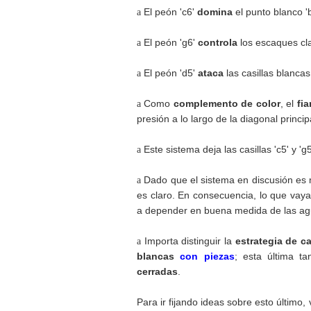
a
El peón 'c6'
domina
el punto blanco '
a
El peón 'g6'
controla
los escaques clar
a
El peón 'd5'
ataca
las casillas blanca
a
Como
complemento de color
, el
fi
presión a lo largo de la diagonal principa
a
Este sistema deja las casillas 'c5' y '
a
Dado que el sistema en discusión e
es claro. En consecuencia, lo que vaya
a depender en buena medida de las agu
a
Importa distinguir la
estrategia de c
blancas
con piezas
; esta última t
cerradas
.
Para ir fijando ideas sobre esto último,