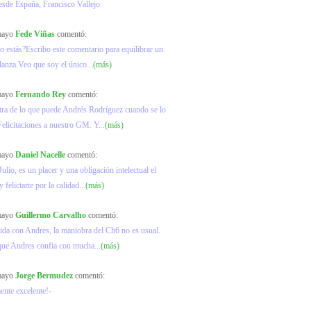
esde España, Francisco Vallejo
 mayo
Fede Viñas
comentó:
o estás?Escribo este comentario para equilibrar un
lanza.Veo que soy el único...
(más)
 mayo
Fernando Rey
comentó:
ra de lo que puede Andrés Rodríguez cuando se lo
elicitaciones a nuestro GM. Y...
(más)
 mayo
Daniel Nacelle
comentó:
ulio, es un placer y una obligación intelectual el
y felictarte por la calidad...
(más)
 mayo
Guillermo Carvalho
comentó:
ida con Andres, la maniobra del Ch6 no es usual.
que Andres confia con mucha...
(más)
 mayo
Jorge Bermudez
comentó:
ente excelente!-