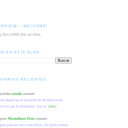
VENID@! - WELCOME!
g lleva 6960 días en línea.
AR EN ESTE BLOG
NTARIOS RECIENTES
diciembre
natalia
comentó:
a alegría que lo recuerden de tan linda forma.
os los que lo extrañamos. Soy su...
(más)
agosto
Maximiliano Ifrán
comentó:
ran pena me causo esta noticia. ¿Se puede estimar