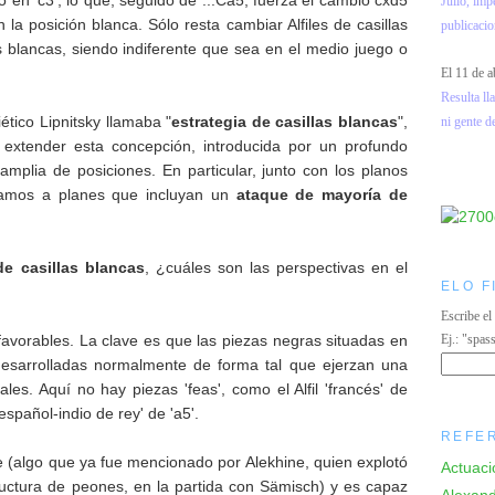
Julio, imp
 la posición blanca. Sólo resta cambiar Alfiles de casillas
publicacio
as blancas, siendo indiferente que sea en el medio juego o
El 11 de a
Resulta l
ético Lipnitsky llamaba "
estrategia de casillas blancas
",
ni gente d
o extender esta concepción, introducida por un profundo
mplia de posiciones. En particular, junto con los planos
namos a planes que incluyan un
ataque de mayoría de
de casillas blancas
, ¿cuáles son las perspectivas en el
ELO F
Escribe el
avorables. La clave es que las piezas negras situadas en
Ej.: "spas
 desarrolladas normalmente de forma tal que ejerzan una
ales. Aquí no hay piezas 'feas', como el Alfil 'francés' de
o 'español-indio de rey' de 'a5'.
REFE
 (algo que ya fue mencionado por Alekhine, quien explotó
Actuaci
structura de peones, en la partida con Sämisch) y es capaz
Alexand