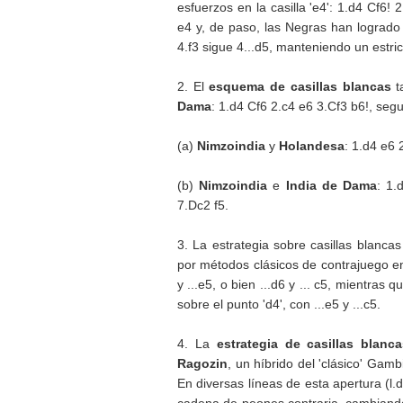
esfuerzos en la casilla 'e4': 1.d4 Cf6
e4 y, de paso, las Negras han logrado
4.f3 sigue 4...d5, manteniendo un estrict
2. El
esquema de casillas blancas
t
Dama
: 1.d4 Cf6 2.c4 e6 3.Cf3 b6!, seg
(a)
Nimzoindia
y
Holandesa
: 1.d4 e6 
(b)
Nimzoindia
e
India de Dama
: 1.
7.Dc2 f5.
3. La estrategia sobre casillas blanca
por métodos clásicos de contrajuego en e
y ...e5, o bien ...d6 y ... c5, mientra
sobre el punto 'd4', con ...e5 y ...c5.
4. La
estrategia de casillas blanc
Ragozin
, un híbrido del 'clásico' Ga
En diversas líneas de esta apertura (l.
cadena de peones contraria, cambiando 