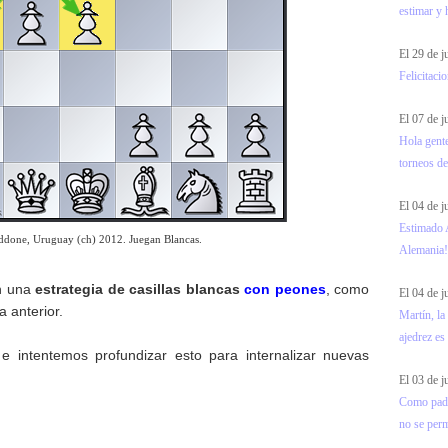
estimar y 
El 29 de j
Felicitaci
El 07 de 
Hola gente
torneos de
El 04 de 
Estimado 
ddone, Uruguay (ch) 2012. Juegan Blancas.
Alemania!!
en una
estrategia de casillas blancas
con peones
, como
El 04 de 
 anterior.
Martín, la
ajedrez es
e intentemos profundizar esto para internalizar nuevas
El 03 de 
Como padre
no se permi