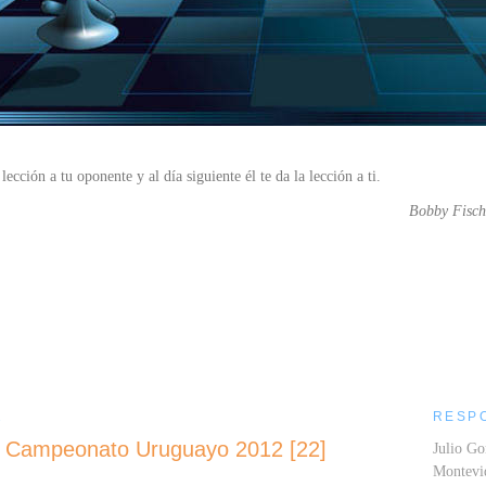
lección a tu oponente y al día siguiente él te da la lección a ti.
Bobby Fisch
....
2
RESP
el Campeonato Uruguayo 2012 [22]
Julio Go
Montev