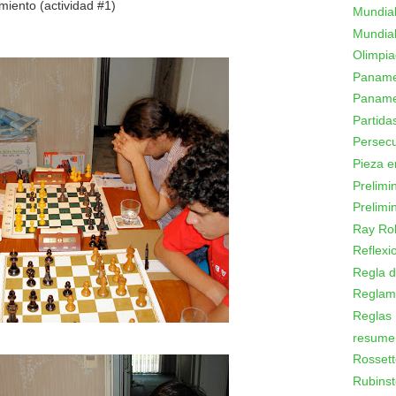
miento (actividad #1)
Mundial
Mundial
Olimpi
Panamer
Paname
Partid
Persecu
Pieza e
Prelimi
Prelimi
Ray Ro
Reflexi
Regla d
Reglam
Reglas
resume
Rossett
Rubinst