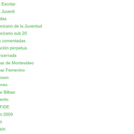
 Escolar
 Juvenil
adas
icano de la Juventud
ricano sub 20
as comentadas
ción perpetua
ncerrada
nar de Montevideo
nar Femenino
bson
ones
e Bilbao
ento
 FIDE
n 2009
o
ein