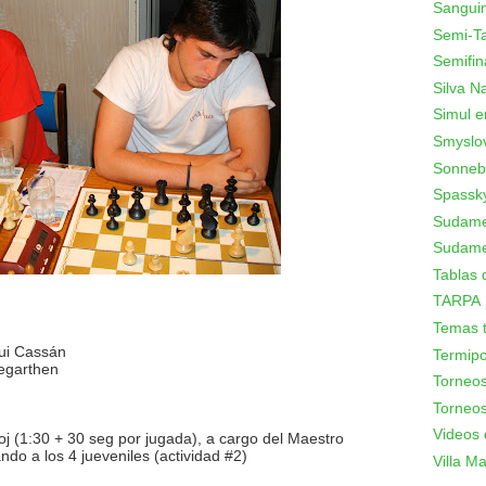
Sanguin
Semi-T
Semifin
Silva N
Simul e
Smyslo
Sonneb
Spassk
Sudamer
Sudame
Tablas 
TARPA
Temas t
gui Cassán
Termipo
regarthen
Torneo
Torneos
Videos 
oj (1:30 + 30 seg por jugada), a cargo del Maestro
ndo a los 4 jueveniles (actividad #2)
Villa Mar