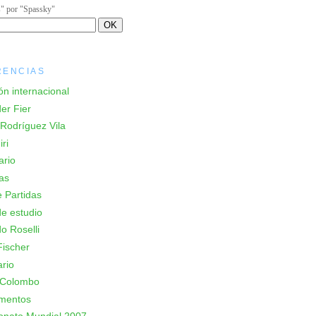
s" por "Spassky"
RENCIAS
ón internacional
er Fier
Rodríguez Vila
ri
ario
as
 Partidas
e estudio
o Roselli
ischer
rio
 Colombo
mentos