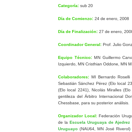
Categoría:
sub 20
Día de Comienzo:
24 de enero, 2008
Día de Finalización:
27 de enero, 200
Coordinador General:
Prof. Julio Gonz
Equipo Técnico:
MN Guillermo Carval
Izquierdo, MN Cristhian Oddone, MN Ma
Colaboradores:
MI Bernardo Roselli 
Sebastián Sánchez Pérez (Elo local 23
(Elo local 2241), Nicolás Miralles (El
gentileza del Árbitro Internacional D
Chessbase, para su posterior análisis.
Organizador Local:
Federación Urugu
de la
Escuela Uruguaya de Ajedrez
(
Uruguayo
(NAU64, MN José Riverol) y