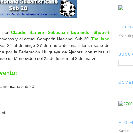
¡BIEN
do por
Claudio Barrere
,
Sebastián Izquierdo
,
Shubert
Este blo
omesas y el actual Campeón Nacional Sub 20 (
Emiliano
ueves 24 al domingo 27 de enero de una intensa serie de
ada por la Federación Uruguaya de Ajedrez, con miras al
BUSC
rse en Montevideo del 25 de febrero al 2 de marzo.
Evento:
COME
damericano sub 20
ento
ELO F
Escribe el