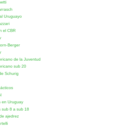
etti
arrasch
al Uruguayo
azzari
n el CBR
v
orn-Berger
y
icano de la Juventud
ricano sub 20
de Schurig
ácticos
l
s en Uruguay
 sub 8 a sub 18
de ajedrez
telli