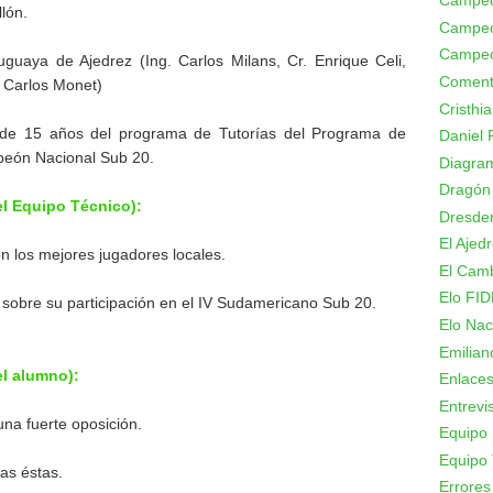
Campeo
lón.
Campeo
Campeo
uaya de Ajedrez (Ing. Carlos Milans, Cr. Enrique Celi,
Coment
. Carlos Monet)
Cristhi
e 15 años del programa de Tutorías del Programa de
Daniel 
peón Nacional Sub 20.
Diagram
Dragón
el Equipo Técnico):
Dresde
El Ajed
n los mejores jugadores locales.
El Camb
Elo FID
s sobre su participación en el IV Sudamericano Sub 20.
Elo Nac
Emilian
el alumno):
Enlace
Entrevi
una fuerte oposición.
Equipo 
Equipo 
as éstas.
Errores