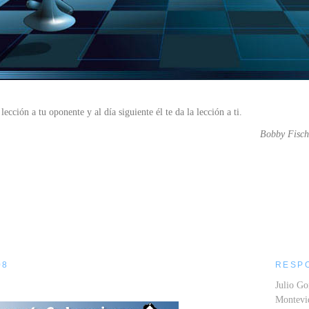
lección a tu oponente y al día siguiente él te da la lección a ti.
Bobby Fisch
....
08
RESP
Julio Go
Montev