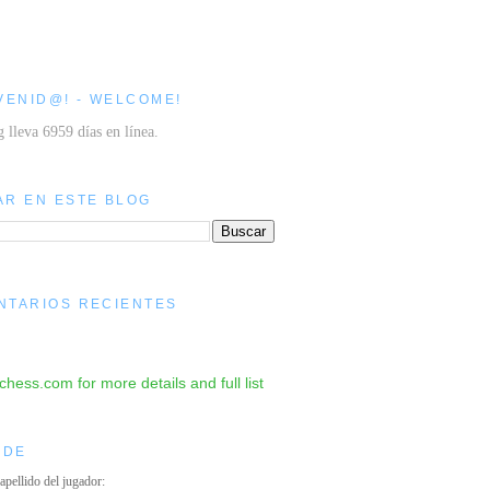
VENID@! - WELCOME!
g lleva 6959 días en línea.
AR EN ESTE BLOG
NTARIOS RECIENTES
IDE
 apellido del jugador: