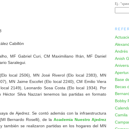
Ej.: "spas
REFE
8
Actuaci
ález Cabillón
Alexand
Andrés 
ho, MF Gabriel Curi, CM Maximiliano Ifrán, MF Daniel
Anish Gi
rio Saralegui.
Anivers
Apertur
(Elo local 2506), MN José Riverol (Elo local 2383), MN
Base de
07), MN Jaime Escofet (Elo local 2240), CM Emilio Viera
Becas d
o local 2149), Leonardo Sosa Costa (Elo local 1934). Por
Bernard
on Héctor Silva Nazzari tenemos las partidas en formato
Bobby F
Calenda
aya de Ajedrez. Se contó además con la infraestructura
Camila
MI Bernardo Roselli), de la
Academia Nuestro Ajedrez
Campa
 también se realizaron partidas en los hogares del MN