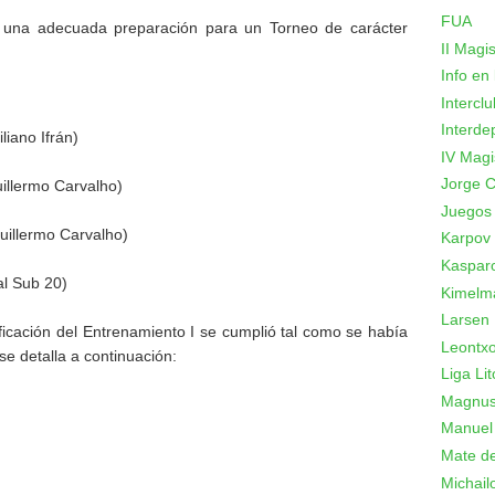
FUA
e una adecuada preparación para un Torneo de carácter
II Magi
Info en
Intercl
Interde
iano Ifrán)
IV Magi
Jorge C
illermo Carvalho)
Juegos
uillermo Carvalho)
Karpov
Kaspar
l Sub 20)
Kimelm
Larsen
ficación del Entrenamiento I se cumplió tal como se había
Leontxo
se detalla a continuación:
Liga Lit
Magnus
Manuel
Mate de
Michail