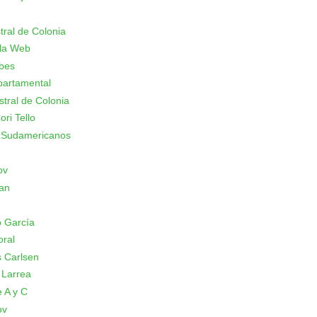
stral de Colonia
 la Web
ubes
partamental
stral de Colonia
ori Tello
 Sudamericanos
ov
an
 García
oral
 Carlsen
 Larrea
 A y C
ov