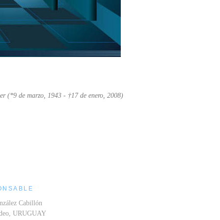
er (*9 de marzo, 1943 - †17 de enero, 2008)
ONSABLE
nzález Cabillón
ideo, URUGUAY