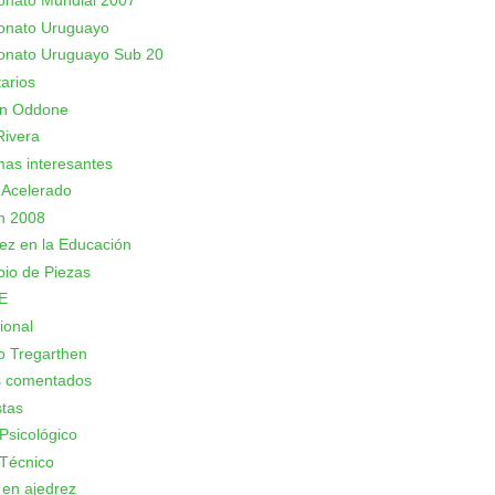
nato Mundial 2007
nato Uruguayo
nato Uruguayo Sub 20
arios
an Oddone
Rivera
as interesantes
 Acelerado
n 2008
rez en la Educación
io de Piezas
E
ional
o Tregarthen
s comentados
stas
Psicológico
Técnico
 en ajedrez