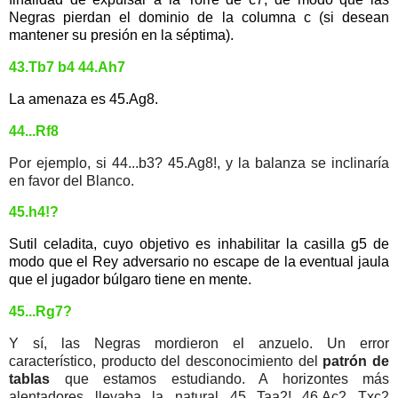
Negras pierdan el dominio de la columna c (si desean
mantener su presión en la séptima).
43.Tb7 b4 44.Ah7
La amenaza es 45.Ag8.
44...Rf8
Por ejemplo, si 44...b3? 45.Ag8!, y la balanza se inclinaría
en favor del Blanco.
45.h4!?
Sutil celadita, cuyo objetivo es inhabilitar la casilla g5 de
modo que el Rey adversario no escape de la eventual jaula
que el jugador búlgaro tiene en mente.
45...Rg7?
Y sí, las Negras mordieron el anzuelo. Un error
característico, producto del desconocimiento del
patrón de
tablas
que estamos estudiando. A horizontes más
alentadores llevaba la natural 45...Taa2! 46.Ac2 Txc2