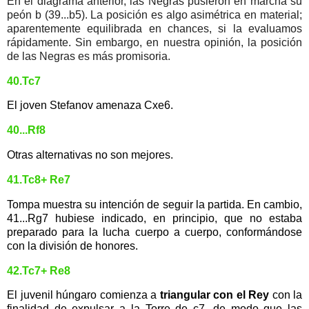
En el diagrama anterior, las Negras pusieron en marcha su
peón b (39...b5). La posición es algo asimétrica en material;
aparentemente equilibrada en chances, si la evaluamos
rápidamente. Sin embargo, en nuestra opinión, la posición
de las Negras es más promisoria.
40.Tc7
El joven Stefanov amenaza Cxe6.
40...Rf8
Otras alternativas no son mejores.
41.Tc8+ Re7
Tompa muestra su intención de seguir la partida. En cambio,
41...Rg7 hubiese indicado, en principio, que no estaba
preparado para la lucha cuerpo a cuerpo, conformándose
con la división de honores.
42.Tc7+ Re8
El juvenil húngaro comienza a
triangular con el Rey
con la
finalidad de expulsar a la Torre de c7, de modo que las