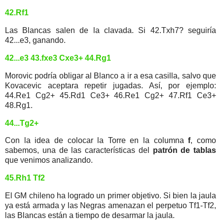
42.Rf1
Las Blancas salen de la clavada. Si 42.Txh7? seguiría
42...e3, ganando.
42...e3 43.fxe3 Cxe3+ 44.Rg1
Morovic podría obligar al Blanco a ir a esa casilla, salvo que
Kovacevic aceptara repetir jugadas. Así, por ejemplo:
44.Re1 Cg2+ 45.Rd1 Ce3+ 46.Re1 Cg2+ 47.Rf1 Ce3+
48.Rg1.
44...Tg2+
Con la idea de colocar la Torre en la columna
f
, como
sabemos, una de las características del
patrón de tablas
que venimos analizando.
45.Rh1 Tf2
El GM chileno ha logrado un primer objetivo. Si bien la jaula
ya está armada y las Negras amenazan el perpetuo Tf1-Tf2,
las Blancas están a tiempo de desarmar la jaula.