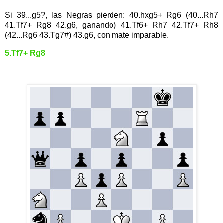
Si 39...g5?, las Negras pierden: 40.hxg5+ Rg6 (40...Rh7
41.Tf7+ Rg8 42.g6, ganando) 41.Tf6+ Rh7 42.Tf7+ Rh8
(42...Rg6 43.Tg7#) 43.g6, con mate imparable.
5.Tf7+ Rg8