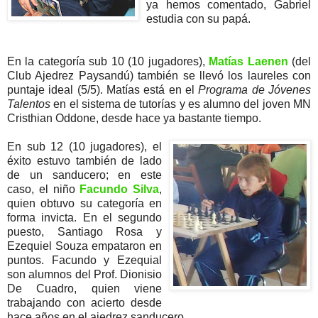
ya hemos comentado, Gabriel
estudia con su papá.
En la categoría sub 10 (10 jugadores),
Matías Laenen
(del
Club Ajedrez Paysandú) también se llevó los laureles con
puntaje ideal (5/5). Matías está en el
Programa de Jóvenes
Talentos
en el sistema de tutorías y es alumno del joven MN
Cristhian Oddone, desde hace ya bastante tiempo.
En sub 12 (10 jugadores), el
éxito estuvo también de lado
de un sanducero; en este
caso, el niño
Facundo Silva
,
quien obtuvo su categoría en
forma invicta. En el segundo
puesto, Santiago Rosa y
Ezequiel Souza empataron en
puntos. Facundo y Ezequial
son alumnos del Prof. Dionisio
De Cuadro, quien viene
trabajando con acierto desde
hace años en el ajedrez sanducero.