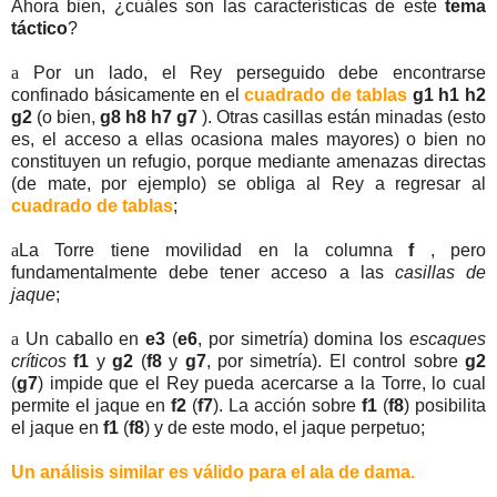
Ahora bien, ¿cuáles son las características de este
tema
táctico
?
a
Por un lado, el Rey perseguido debe encontrarse
confinado básicamente en el
cuadrado de tablas
g1 h1 h2
g2
(o bien,
g8 h8 h7 g7
). Otras casillas están minadas (esto
es, el acceso a ellas ocasiona males mayores) o bien no
constituyen un refugio, porque mediante amenazas directas
(de mate, por ejemplo) se obliga al Rey a regresar al
cuadrado de tablas
;
a
La Torre tiene movilidad en la columna
f
, pero
fundamentalmente debe tener acceso a las
casillas de
jaque
;
a
Un caballo en
e3
(
e6
, por simetría) domina los
escaques
críticos
f1
y
g2
(
f8
y
g7
, por simetría). El control sobre
g2
(
g7
) impide que el Rey pueda acercarse a la Torre, lo cual
permite el jaque en
f2
(
f7
). La acción sobre
f1
(
f8
) posibilita
el jaque en
f1
(
f8
) y de este modo, el jaque perpetuo;
Un análisis similar es válido para el ala de dama.