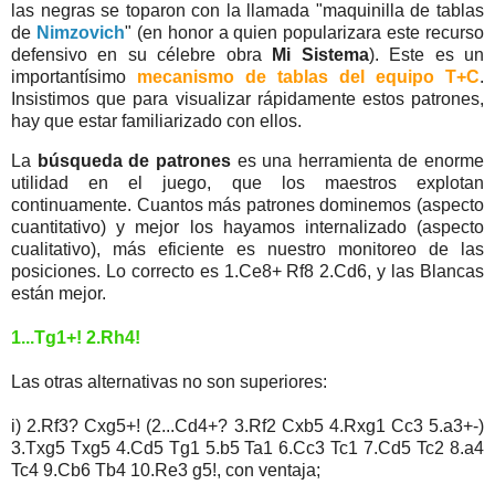
las negras se toparon con la llamada "maquinilla de tablas
de
Nimzovich
" (en honor a quien popularizara este recurso
defensivo en su célebre obra
Mi Sistema
). Este es un
importantísimo
mecanismo de tablas del equipo T+C
.
Insistimos que para visualizar rápidamente estos patrones,
hay que estar familiarizado con ellos.
La
búsqueda de patrones
es una herramienta de enorme
utilidad en el juego, que los maestros explotan
continuamente. Cuantos más patrones dominemos (aspecto
cuantitativo) y mejor los hayamos internalizado (aspecto
cualitativo), más eficiente es nuestro monitoreo de las
posiciones. Lo correcto es 1.Ce8+ Rf8 2.Cd6, y las Blancas
están mejor.
1...Tg1+!
2.Rh4!
Las otras alternativas no son superiores:
i) 2.Rf3? Cxg5+! (2...Cd4+? 3.Rf2 Cxb5 4.Rxg1 Cc3 5.a3+-)
3.Txg5 Txg5 4.Cd5 Tg1 5.b5 Ta1 6.Cc3 Tc1 7.Cd5 Tc2 8.a4
Tc4 9.Cb6 Tb4 10.Re3 g5!, con ventaja;