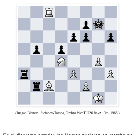
(Juegan Blancas. Stefanov-Tompa, Örebro WchT U26 fin-A 13th, 1966.)