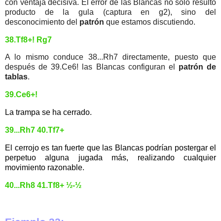
con ventaja decisiva. El error de las Blancas no sólo resultó
producto de la gula (captura en g2), sino del
desconocimiento del
patrón
que estamos discutiendo.
38.Tf8+! Rg7
A lo mismo conduce 38...Rh7 directamente, puesto que
después de 39.Ce6! las Blancas configuran el
patrón de
tablas
.
39.Ce6+!
La trampa se ha cerrado.
39...Rh7 40.Tf7+
El cerrojo es tan fuerte que las Blancas podrían postergar el
perpetuo alguna jugada más, realizando cualquier
movimiento razonable.
40...Rh8 41.Tf8+ ½-½