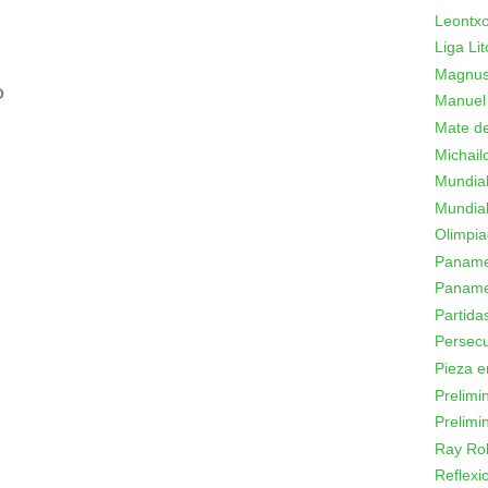
Leontxo
Liga Lit
Magnus
O
Manuel
Mate de
Michail
Mundial
Mundial
Olimpi
Panamer
Paname
Partid
Persecu
Pieza e
Prelimi
Prelimi
Ray Ro
Reflexi