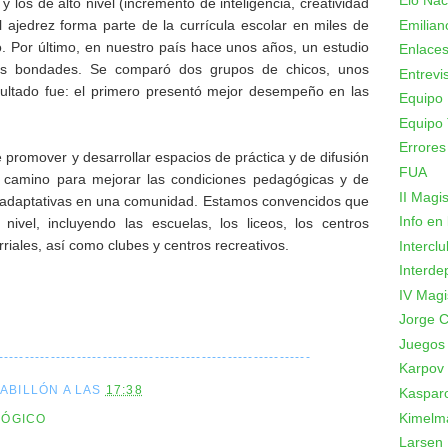
Elo Nac
y los de alto nivel (incremento de inteligencia, creatividad
Emilian
l ajedrez forma parte de la currícula escolar en miles de
 Por último, en nuestro país hace unos años, un estudio
Enlace
as bondades. Se comparó dos grupos de chicos, unos
Entrevi
esultado fue: el primero presentó mejor desempeño en las
Equipo 
Equipo 
Errores
promover y desarrollar espacios de práctica y de difusión
FUA
e camino para mejorar las condiciones pedagógicas y de
II Magi
s adaptativas en una comunidad. Estamos convencidos que
Info en
nivel, incluyendo las escuelas, los liceos, los centros
iales, así como clubes y centros recreativos.
Intercl
Interde
IV Magi
Jorge C
Juegos
------------------------------------------------------------
Karpov
CABILLÓN
A LAS
17:38
Kaspar
Kimelm
LÓGICO
Larsen