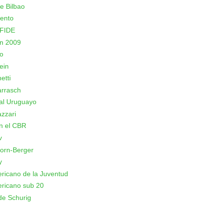
e Bilbao
ento
 FIDE
n 2009
o
ein
etti
arrasch
al Uruguayo
azzari
n el CBR
v
orn-Berger
y
icano de la Juventud
ricano sub 20
de Schurig