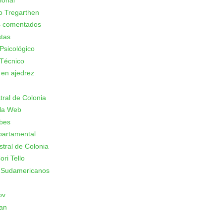
ional
o Tregarthen
s comentados
stas
Psicológico
Técnico
 en ajedrez
stral de Colonia
 la Web
ubes
partamental
stral de Colonia
ori Tello
 Sudamericanos
ov
an