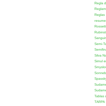
Regla d
Reglam
Reglas
resume
Rossett
Rubinst
Sanguin
Semi-T
Semifin
Silva N
Simul e
Smyslo
Sonneb
Spassk
Sudamer
Sudame
Tablas 
TARPA