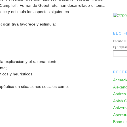
 Campitelli, Fernando Gobet, etc. han desarrollado el tema
rece y estimula los aspectos siguientes:
cognitiva
favorece y estimula:
ELO F
Escribe el
Ej.: "spas
la explicación y el razonamiento;
nte;
REFE
icos y heurísticos.
Actuaci
apéutico en situaciones sociales como:
Alexand
Andrés 
Anish Gi
Anivers
Apertur
Base de