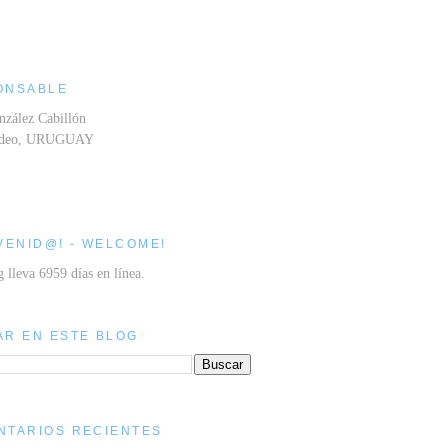
ONSABLE
nzález Cabillón
ideo, URUGUAY
VENID@! - WELCOME!
g lleva 6959 días en línea.
AR EN ESTE BLOG
NTARIOS RECIENTES