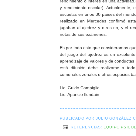
rendimiento o interés en una actividad) 
y rendimiento escolar). Actualmente, e
escuelas en unos 30 países del mundo.
realizado en Mercedes confirmó est
jugaban al ajedrez y otros no, y el r
notas de sus exámenes.
Es por todo esto que consideramos que 
del juego del ajedrez es un excelent
aprendizaje de valores y de conducta
está difusión debe realizarse a todo 
comunales zonales u otros espacios barr
Lic. Guido Campiglia
Lic. Aparicio Ilundain
------------------------------------------------
PUBLICADO POR JULIO GONZÁLEZ 
REFERENCIAS:
EQUIPO PSICO