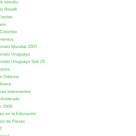
e estudio
o Roselli
ischer
rio
 Colombo
mentos
nato Mundial 2007
nato Uruguayo
nato Uruguayo Sub 20
arios
an Oddone
Rivera
as interesantes
 Acelerado
n 2008
rez en la Educación
io de Piezas
E