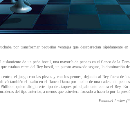
, luchaba por transformar pequeñas ventajas que desaparecían rápidamente en
 el aislamiento de un peón hostil, una mayoría de peones en el flanco de la Dama 
 que estaban cerca del Rey hostil, un puesto avanzado seguro, la dominación de 
el centro, el juego con las piezas y con los peones, dejando al Rey fuera de l
ivó también el asalto en el flanco Dama por medio de una cadena de peones, lo
hilidor, quien dirigía este tipo de ataques principalmente contra el Rey. En l
raderas del tipo anterior, a menos que estuviera forzado a hacerlo por la presi
Emanuel Lasker (*2
....