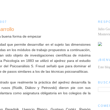
2007
RESP
arrollo
Julio Go
Montev
Una buena forma de empezar
dad que permite desarrollar en el sujeto las dimensiones
tadas en los módulos de trabajo propuestos a continuación,
 sido objeto de investigaciones científicas de máxima
¡BIEN
a Psicología en 1883 se utilizó el ajedrez para el estudio
or del Psicoanálisis S. Freud señaló que para dominar el
Este blo
 de pasos similares a los de las técnicas psicoanalíticas.
ado que realmente la práctica del ajedrez desarrolla la
BUSC
os rusos (Rúdik, Diákov y Petrovski) dieron pie con sus
plantara como asignatura obligatoria en los colegios de la
COME
vo Perednik, Uvencio Blanco, Gustavo Cortéz, Ramón