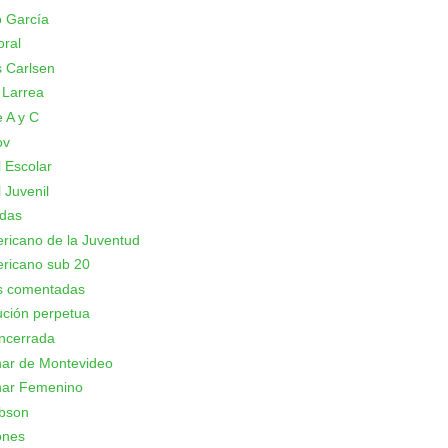
 García
oral
 Carlsen
 Larrea
 A y C
ov
 Escolar
 Juvenil
adas
icano de la Juventud
ricano sub 20
as comentadas
ción perpetua
ncerrada
nar de Montevideo
nar Femenino
bson
ones