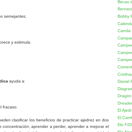
Becas d
Bernard
Bobby F
 los semejantes;
Calenda
Camila
Campa
orece y estimula:
Campeo
Campeo
Campeo
Coment
Cristhi
dica
ayuda a:
Daniel 
Diagram
Dragón
Dresde
l fracaso.
El Ajed
El Camb
en clasificar los beneficios de practicar ajedrez en dos
Elo FID
de concentración, aprender a perder, aprender a mejorar el