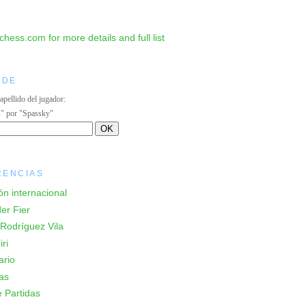
IDE
 apellido del jugador:
s" por "Spassky"
RENCIAS
ón internacional
er Fier
Rodríguez Vila
ri
ario
as
 Partidas