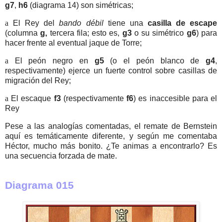
g7
,
h6
(diagrama 14) son simétricas;
a
El Rey del
bando débil
tiene una
casilla de escape
(columna
g,
tercera fila; esto es,
g3
o su simétrico
g6
) para
hacer frente al eventual jaque de Torre;
a
El peón negro en
g5
(o el peón blanco de
g4
,
respectivamente) ejerce un fuerte control sobre casillas de
migración del Rey;
a
El escaque
f3
(respectivamente
f6
) es inaccesible para el
Rey
Pese a las analogías comentadas, el remate de Bernstein
aquí es temáticamente diferente, y según me comentaba
Héctor, mucho más bonito. ¿Te animas a encontrarlo? Es
una secuencia forzada de mate.
Diagrama 015