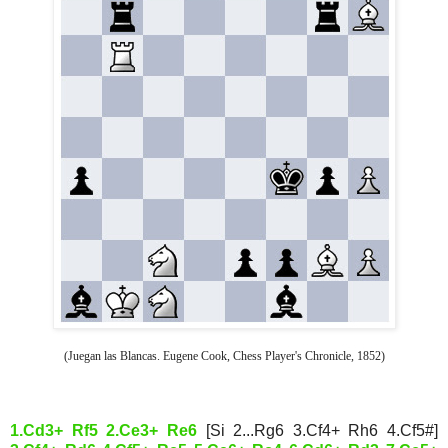
(Juegan las Blancas. Eugene Cook, Chess Player's Chronicle, 1852)
1.Cd3+ Rf5 2.Ce3+ Re6
[Si 2...Rg6 3.Cf4+ Rh6 4.Cf5#]