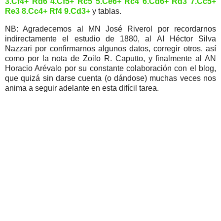
3.Cf4+ Rd6 4.Cf5+ Rc5 5.Ce6+ Rc4 6.Cd6+ Rd3 7.Cc5+
Re3 8.Cc4+ Rf4 9.Cd3+
y tablas.
NB: Agradecemos al MN José Riverol por recordarnos
indirectamente el estudio de 1880, al AI Héctor Silva
Nazzari por confirmarnos algunos datos, corregir otros, así
como por la nota de Zoilo R. Caputto, y finalmente al AN
Horacio Arévalo por su constante colaboración con el blog,
que quizá sin darse cuenta (o dándose) muchas veces nos
anima a seguir adelante en esta difícil tarea.