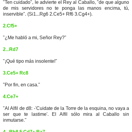
"Ten cuidado", le advierte el Rey al Caballo, "de que alguno
de mis servidores no te ponga las manos encima, tú,
inservible". (Si1...Rg6 2.Ce5+ Rf6 3.Cg4+).
2.Cf5+
"¿Me habló a mi, Señor Rey?"
2...Rd7
"¡Qué tipo más insolente!"
3.Ce5+ Rc8
"Por fin, en casa."
4.Ce7+
"Al Alfil de d8: -'Cuidate de la Torre de la esquina, no vaya a
ser que te lastime'. El Alfil sólo mira al Caballo sin
inmutarse."
4...Rb8 5.Cd7+ Ra7