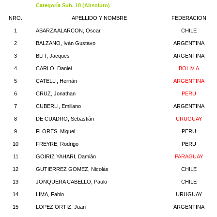
Categoría Sub. 18 (Absoluto)
NRO.
APELLIDO Y NOMBRE
FEDERACION
1
ABARZA ALARCON, Oscar
CHILE
2
BALZANO, Iván Gustavo
ARGENTINA
3
BLIT, Jacques
ARGENTINA
4
CARLO, Daniel
BOLIVIA
5
CATELLI, Hernán
ARGENTINA
6
CRUZ, Jonathan
PERU
7
CUBERLI, Emiliano
ARGENTINA
8
DE CUADRO, Sebastián
URUGUAY
9
FLORES, Miguel
PERU
10
FREYRE, Rodrigo
PERU
11
GOIRIZ YAHARI, Damián
PARAGUAY
12
GUTIERREZ GOMEZ, Nicolás
CHILE
13
JONQUERA CABELLO, Paulo
CHILE
14
LIMA, Fabio
URUGUAY
15
LOPEZ ORTIZ, Juan
ARGENTINA