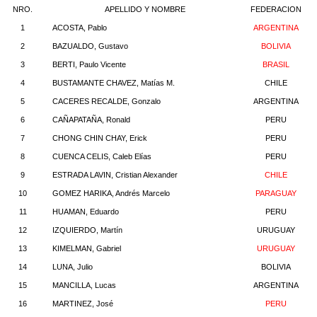
NRO.
APELLIDO Y NOMBRE
FEDERACION
1
ACOSTA, Pablo
ARGENTINA
2
BAZUALDO, Gustavo
BOLIVIA
3
BERTI, Paulo Vicente
BRASIL
4
BUSTAMANTE CHAVEZ, Matías M.
CHILE
5
CACERES RECALDE, Gonzalo
ARGENTINA
6
CAÑAPATAÑA, Ronald
PERU
7
CHONG CHIN CHAY, Erick
PERU
8
CUENCA CELIS, Caleb Elías
PERU
9
ESTRADA LAVIN, Cristian Alexander
CHILE
10
GOMEZ HARIKA, Andrés Marcelo
PARAGUAY
11
HUAMAN, Eduardo
PERU
12
IZQUIERDO, Martín
URUGUAY
13
KIMELMAN, Gabriel
URUGUAY
14
LUNA, Julio
BOLIVIA
15
MANCILLA, Lucas
ARGENTINA
16
MARTINEZ, José
PERU