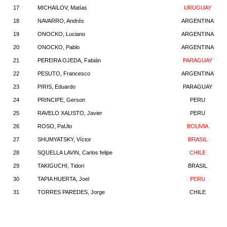
17
MICHAILOV, Matías
URUGUAY
18
NAVARRO, Andrés
ARGENTINA
19
ONOCKO, Luciano
ARGENTINA
20
ONOCKO, Pablo
ARGENTINA
21
PEREIRA OJEDA, Fabián
PARAGUAY
22
PESUTO, Francesco
ARGENTINA
23
PIRIS, Eduardo
PARAGUAY
24
PRINCIPE, Gerson
PERU
25
RAVELO XALISTO, Javier
PERU
26
ROSO, PaUlo
BOLIVIA
27
SHUMYATSKY, Víctor
BRASIL
28
SQUELLA LAVIN, Carlos felipe
CHILE
29
TAKIGUCHI, Tidori
BRASIL
30
TAPIA HUERTA, Joel
PERU
31
TORRES PAREDES, Jorge
CHILE