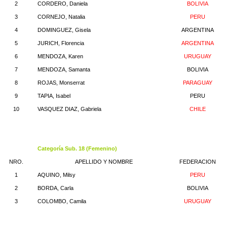
2
CORDERO, Daniela
BOLIVIA
3
CORNEJO, Natalia
PERU
4
DOMINGUEZ, Gisela
ARGENTINA
5
JURICH, Florencia
ARGENTINA
6
MENDOZA, Karen
URUGUAY
7
MENDOZA, Samanta
BOLIVIA
8
ROJAS, Monserrat
PARAGUAY
9
TAPIA, Isabel
PERU
10
VASQUEZ DIAZ, Gabriela
CHILE
Categoría Sub. 18 (Femenino)
NRO.
APELLIDO Y NOMBRE
FEDERACION
1
AQUINO, Milsy
PERU
2
BORDA, Carla
BOLIVIA
3
COLOMBO, Camila
URUGUAY