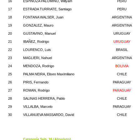
16
ESPINOZA PALOMINO, Willyam
PERU
17
ESTRADA TURRIATE, Santiago
PERU
18
FONTANA WALSER, Juan
ARGENTINA
19
GONZALEZ, Mauro
ARGENTINA
20
GUSTAVINO, Manuel
URUGUAY
21
IBAÑEZ, Rodrigo
URUGUAY
22
LOURENCO, Luis
BRASIL
23
MAGLIERI, Nahuel
ARGENTINA
24
MENDOZA, Rodrigo
BOLIVIA
25
PALMA NEIRA, Eliseo Maximiliano
CHILE
26
PIRIS, Fernando
PARAGUAY
27
ROMAN, Rodrigo
PARAGUAY
28
SALINAS HERRERA, Pablo
CHILE
29
VILLALBA, Marcelo
PARAGUAY
30
VILLANUEVA MASSARDO, David
CHILE
Categoría Sub. 16 (Absoluto)