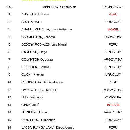
NRO.
APELLIDO Y NOMBRE
FEDERACION
1
ANGELES, Anthony
PERU
2
ARCOS, Mateo
URUGUAY
3
AURELLI ABDALLA, Luiz Guilherme
BRASIL
4
BARRIENTOS, Ernesto
PARAGUAY
5
BEDOYA ROSALES, Luis Miguel
PERU
6
CARBONE, Diego
URUGUAY
7
COLANTONIO, Lucas
ARGENTINA
8
COPPOLA, Claudio
URUGUAY
9
CUCHI, Nicolás
URUGUAY
10
CUTIPA LOAYZA, Gianfranco
PERU
11
DE PICCIOTTO, Marcelo
ARGENTINA
12
DIAZ, Fernando
PARAGUAY
13
GEMY, José
BOLIVIA
14
HEINECKE, Lucas
ARGENTINA
15
IZQUIERDO, Sebastián
URUGUAY
16
LACSAHUANGA LAMA, Diego Alonso
PERU