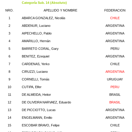
Categoría Sub. 14 (Absoluto)
NRO.
APELLIDO Y NOMBRE
FEDERACION
1
ABARCA GONZALEZ, Nicolás
CHILE
2
ABDENUR, Luciano
ARGENTINA
3
AIPECHELLO, Pablo
ARGENTINA
4
AMARILLO, Hernán
ARGENTINA
5
BARRETO CORAL, Gary
PERU
6
BENITEZ, Ezequiel
ARGENTINA
7
CARDENAS, Yerko
CHILE
8
CIRUZZI, Luciano
ARGENTINA
9
CORNELLI, Tomás
URUGUAY
10
CUTIPA, Elfer
PERU
11
DE ALMEIDA, Heitor
BRASIL
12
DE OLIVEIRA NARVAEZ, Eduardo
BRASIL
13
DE PICCIOTTO, Lucas
ARGENTINA
14
ENGELMANN, Emilio
ARGENTINA
15
ESCOBAR BRAVO, Felipe
CHILE