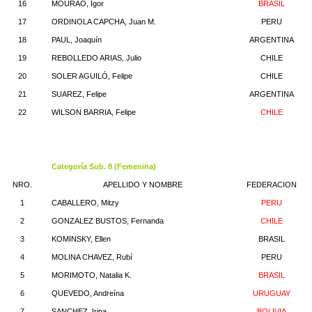
16
MOURAO, Igor
BRASIL
17
ORDINOLA CAPCHA, Juan M.
PERU
18
PAUL, Joaquín
ARGENTINA
19
REBOLLEDO ARIAS, Julio
CHILE
20
SOLER AGUILÓ, Felipe
CHILE
21
SUAREZ, Felipe
ARGENTINA
22
WILSON BARRIA, Felipe
CHILE
Categoría Sub. 8 (Femenina)
NRO.
APELLIDO Y NOMBRE
FEDERACION
1
CABALLERO, Mitzy
PERU
2
GONZALEZ BUSTOS, Fernanda
CHILE
3
KOMINSKY, Ellen
BRASIL
4
MOLINA CHAVEZ, Rubí
PERU
5
MORIMOTO, Natalia K.
BRASIL
6
QUEVEDO, Andreína
URUGUAY
7
SANCHEZ, Irina
BOLIVIA