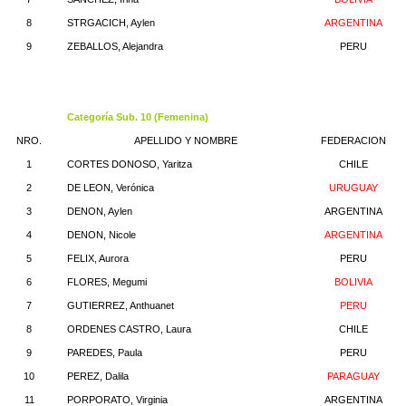
8
STRGACICH, Aylen
ARGENTINA
9
ZEBALLOS, Alejandra
PERU
Categoría Sub. 10 (Femenina)
NRO.
APELLIDO Y NOMBRE
FEDERACION
1
CORTES DONOSO, Yaritza
CHILE
2
DE LEON, Verónica
URUGUAY
3
DENON, Aylen
ARGENTINA
4
DENON, Nicole
ARGENTINA
5
FELIX, Aurora
PERU
6
FLORES, Megumi
BOLIVIA
7
GUTIERREZ, Anthuanet
PERU
8
ORDENES CASTRO, Laura
CHILE
9
PAREDES, Paula
PERU
10
PEREZ, Dalila
PARAGUAY
11
PORPORATO, Virginia
ARGENTINA