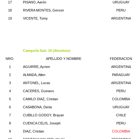
17
PISANO, Aarón
URUGUAY
18
RIVERA MONTES, Gerson
PERU
19
VICENTE, Tomy
ARGENTINA
Categoría Sub. 10 (Absoluto)
NRO.
APELLIDO Y NOMBRE
FEDERACION
1
AGUIRRE, Ayrton
ARGENTINA
2
ALMADA, Allen
PARAGUAY
3
ANTONEL, Lucas
ARGENTINA
4
CACERES, Gustavo
PERU
5
CAMILO DIAZ, Cristian
COLOMBIA
6
CASABONA, Denis
URUGUAY
7
CUBILLO GODOY, Brayan
CHILE
8
CUENCA CELIS, Joseph
PERU
9
DIAZ, Cristian
COLOMBIA