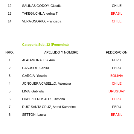
12
SALINAS GODOY, Claudia
CHILE
13
TAKEGUCHI, Angélica T.
BRASIL
14
VERA OSORIO, Francisca
CHILE
Categoría Sub. 12 (Femenina)
NRO.
APELLIDO Y NOMBRE
FEDERACION
1
ALATAMORALES, Anni
PERU
2
CASUSOL, Cecilia
PERU
3
GARCIA, Yoselin
BOLIVIA
4
JONQUERA CABELLO, Valentina
CHILE
5
LIMA, Gabriela
URUGUAY
6
ORBEZO ROSALES, Ximena
PERU
7
RUIZ SANTA CRUZ, Astrid Katherine
PERU
8
SETTON, Laura
BRASIL