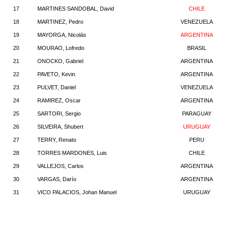
17
MARTINES SANDOBAL, David
CHILE
18
MARTINEZ, Pedro
VENEZUELA
19
MAYORGA, Nicolás
ARGENTINA
20
MOURAO, Lofredo
BRASIL
21
ONOCKO, Gabriel
ARGENTINA
22
PAVETO, Kevin
ARGENTINA
23
PULVET, Daniel
VENEZUELA
24
RAMIREZ, Oscar
ARGENTINA
25
SARTORI, Sergio
PARAGUAY
26
SILVEIRA, Shubert
URUGUAY
27
TERRY, Renato
PERU
28
TORRES MARDONES, Luis
CHILE
29
VALLEJOS, Carlos
ARGENTINA
30
VARGAS, Darío
ARGENTINA
31
VICO PALACIOS, Johan Manuel
URUGUAY