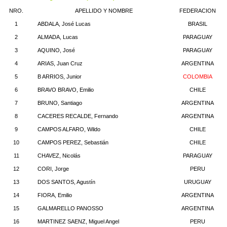
NRO.
APELLIDO Y NOMBRE
FEDERACION
1
ABDALA, José Lucas
BRASIL
2
ALMADA, Lucas
PARAGUAY
3
AQUINO, José
PARAGUAY
4
ARIAS, Juan Cruz
ARGENTINA
5
B ARRIOS, Junior
COLOMBIA
6
BRAVO BRAVO, Emilio
CHILE
7
BRUNO, Santiago
ARGENTINA
8
CACERES RECALDE, Fernando
ARGENTINA
9
CAMPOS ALFARO, Wildo
CHILE
10
CAMPOS PEREZ, Sebastián
CHILE
11
CHAVEZ, Nicolás
PARAGUAY
12
CORI, Jorge
PERU
13
DOS SANTOS, Agustín
URUGUAY
14
FIORA, Emilio
ARGENTINA
15
GALMARELLO PANOSSO
ARGENTINA
16
MARTINEZ SAENZ, Miguel Angel
PERU