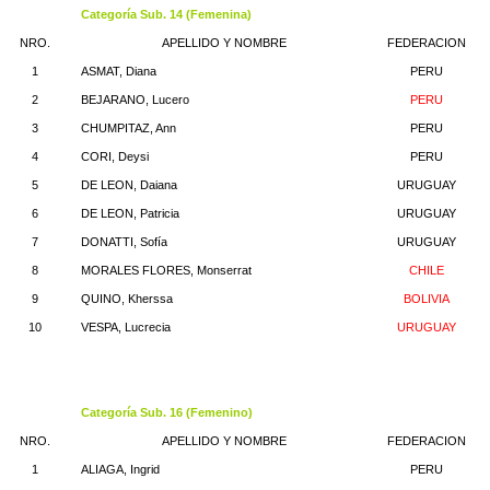
Categoría Sub. 14 (Femenina)
NRO.
APELLIDO Y NOMBRE
FEDERACION
1
ASMAT, Diana
PERU
2
BEJARANO, Lucero
PERU
3
CHUMPITAZ, Ann
PERU
4
CORI, Deysi
PERU
5
DE LEON, Daiana
URUGUAY
6
DE LEON, Patricia
URUGUAY
7
DONATTI, Sofía
URUGUAY
8
MORALES FLORES, Monserrat
CHILE
9
QUINO, Kherssa
BOLIVIA
10
VESPA, Lucrecia
URUGUAY
Categoría Sub. 16 (Femenino)
NRO.
APELLIDO Y NOMBRE
FEDERACION
1
ALIAGA, Ingrid
PERU