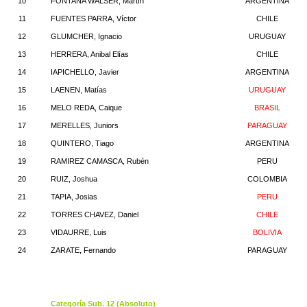
10
FONTANA WALSER, Martín
ARGENTINA
11
FUENTES PARRA, Víctor
CHILE
12
GLUMCHER, Ignacio
URUGUAY
13
HERRERA, Anibal Elías
CHILE
14
IAPICHELLO, Javier
ARGENTINA
15
LAENEN, Matías
URUGUAY
16
MELO REDA, Caique
BRASIL
17
MERELLES, Juniors
PARAGUAY
18
QUINTERO, Tiago
ARGENTINA
19
RAMIREZ CAMASCA, Rubén
PERU
20
RUIZ, Joshua
COLOMBIA
21
TAPIA, Josias
PERU
22
TORRES CHAVEZ, Daniel
CHILE
23
VIDAURRE, Luis
BOLIVIA
24
ZARATE, Fernando
PARAGUAY
Categoría Sub. 12 (Absoluto)