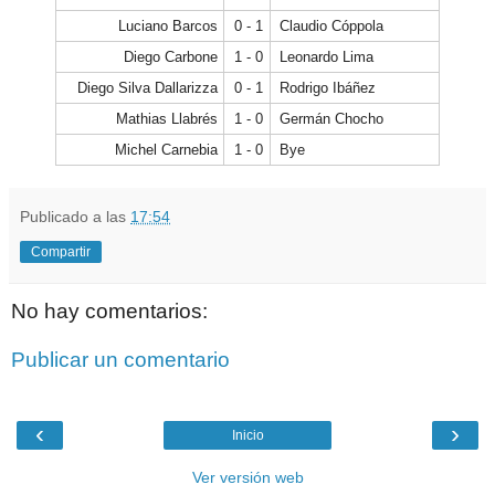
Luciano Barcos
0 - 1
Claudio Cóppola
Diego Carbone
1 - 0
Leonardo Lima
Diego Silva Dallarizza
0 - 1
Rodrigo Ibáñez
Mathias Llabrés
1 - 0
Germán Chocho
Michel Carnebia
1 - 0
Bye
Publicado a las
17:54
Compartir
No hay comentarios:
Publicar un comentario
‹
›
Inicio
Ver versión web