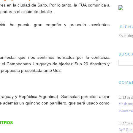
es en la ciudad de Salto. Por lo tanto, la FUA comunica a
gadores el siguiente detalle.
ción ha puesto gran empeño y presenta excelentes
¡BIEN
Este blo
BUSC
anifestar que nos sentimos honrados por la confianza
r el Campeonato Uruguayo de Ajedrez Sub 20 Absoluto y
a propuesta presentada ante Uds.
COME
raguay y República Argentina). Sus salas permiten alojar
El 13 de 
además un quincho con parrillero, que será usado como
Me da much
Somos vari
ITROS
El 27 de 
Ay!! Que g