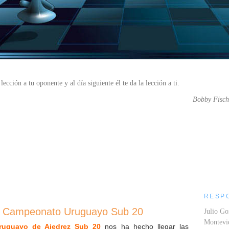
lección a tu oponente y al día siguiente él te da la lección a ti.
Bobby Fisch
....
RESP
 Campeonato Uruguayo Sub 20
Julio Go
Montev
uguayo de Ajedrez Sub 20
nos ha hecho llegar las