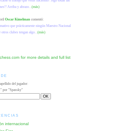
ecable el trabajo que venís haciendo! Sigo todas las
nes!! Arriba y abrazo...
(más)
bril
Oscar Kimelman
comentó:
lamativo que prácticamente ningún Maestro Nacional
e otros clubes tengan algo...
(más)
IDE
 apellido del jugador:
s" por "Spassky"
RENCIAS
ón internacional
er Fier