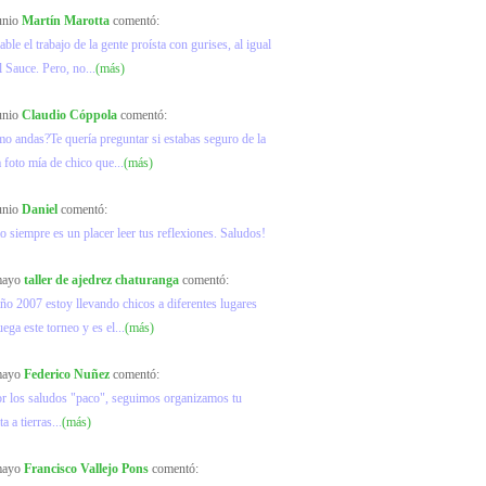
junio
Martín Marotta
comentó:
ble el trabajo de la gente proísta con gurises, al igual
l Sauce. Pero, no...
(más)
junio
Claudio Cóppola
comentó:
mo andas?Te quería preguntar si estabas seguro de la
a foto mía de chico que...
(más)
junio
Daniel
comentó:
o siempre es un placer leer tus reflexiones. Saludos!
 mayo
taller de ajedrez chaturanga
comentó:
ño 2007 estoy llevando chicos a diferentes lugares
ega este torneo y es el...
(más)
 mayo
Federico Nuñez
comentó:
or los saludos "paco", seguimos organizamos tu
ta a tierras...
(más)
 mayo
Francisco Vallejo Pons
comentó: