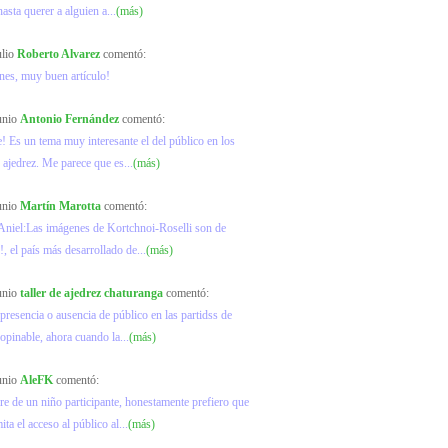
hasta querer a alguien a...
(más)
ulio
Roberto Alvarez
comentó:
ones, muy buen artículo!
junio
Antonio Fernández
comentó:
! Es un tema muy interesante el del público en los
 ajedrez. Me parece que es...
(más)
junio
Martín Marotta
comentó:
Aniel:Las imágenes de Kortchnoi-Roselli son de
, el país más desarrollado de...
(más)
junio
taller de ajedrez chaturanga
comentó:
 presencia o ausencia de público en las partidss de
 opinable, ahora cuando la...
(más)
junio
AleFK
comentó:
 de un niño participante, honestamente prefiero que
ta el acceso al público al...
(más)