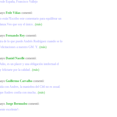
esde España, Francisco Vallejo
 mayo
Fede Viñas
comentó:
o estás?Escribo este comentario para equilibrar un
lanza.Veo que soy el único...
(más)
 mayo
Fernando Rey
comentó:
ra de lo que puede Andrés Rodríguez cuando se lo
elicitaciones a nuestro GM. Y...
(más)
 mayo
Daniel Nacelle
comentó:
ulio, es un placer y una obligación intelectual el
y felictarte por la calidad...
(más)
 mayo
Guillermo Carvalho
comentó:
ida con Andres, la maniobra del Ch6 no es usual.
que Andres confia con mucha...
(más)
 mayo
Jorge Bermudez
comentó:
ente excelente!-