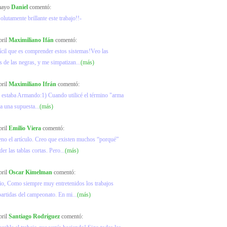
 mayo
Daniel
comentó:
olutamente brillante este trabajo!!-
bril
Maximiliano Ifán
comentó:
ícil que es comprender estos sistemas!Veo las
s de las negras, y me simpatizan...
(más)
bril
Maximiliano Ifrán
comentó:
 estaba Armando:1) Cuando utilicé el término "arma
ra una supuesta...
(más)
bril
Emilio Viera
comentó:
no el artículo. Creo que existen muchos “porqué”
er las tablas cortas. Pero...
(más)
bril
Oscar Kimelman
comentó:
io, Como siempre muy entretenidos los trabajos
partidas del campeonato. En mi...
(más)
bril
Santiago Rodríguez
comentó: