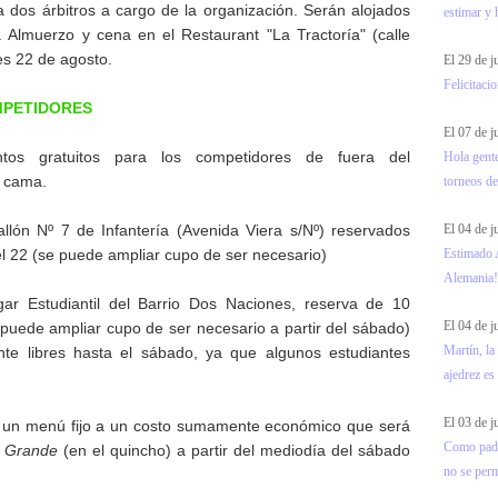
 dos árbitros a cargo de la organización. Serán alojados
estimar y 
. Almuerzo y cena en el Restaurant "La Tractoría" (calle
es 22 de agosto.
El 29 de j
Felicitaci
MPETIDORES
El 07 de 
ntos gratuitos para los competidores de fuera del
Hola gente
e cama.
torneos de
El 04 de 
llón Nº 7 de Infantería (Avenida Viera s/Nº) reservados
Estimado 
el 22 (se puede ampliar cupo de ser necesario)
Alemania!!
r Estudiantil del Barrio Dos Naciones, reserva de 10
El 04 de 
e puede ampliar cupo de ser necesario a partir del sábado)
Martín, la
nte libres hasta el sábado, ya que algunos estudiantes
ajedrez es
El 03 de 
 un menú fijo a un costo sumamente económico que será
Como padre
o Grande
(en el quincho) a partir del mediodía del sábado
no se permi