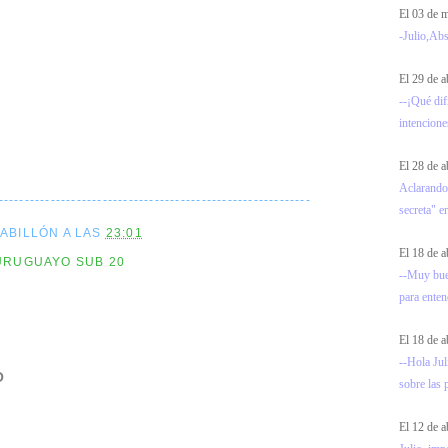
El 03 de
-Julio,Abs
El 29 de a
--¡Qué dif
intencione
El 28 de a
Aclarando
------------------------------------------------------------
secreta" e
CABILLÓN
A LAS
23:01
El 18 de a
URUGUAYO SUB 20
--Muy bue
para entend
El 18 de a
--Hola Jul
O
sobre las 
El 12 de a