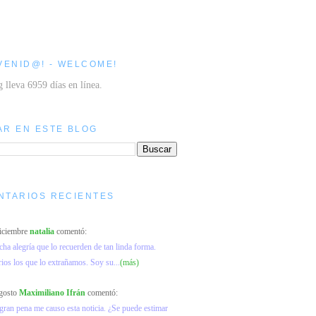
VENID@! - WELCOME!
g lleva 6959 días en línea.
AR EN ESTE BLOG
NTARIOS RECIENTES
diciembre
natalia
comentó:
a alegría que lo recuerden de tan linda forma.
os los que lo extrañamos. Soy su...
(más)
agosto
Maximiliano Ifrán
comentó:
ran pena me causo esta noticia. ¿Se puede estimar