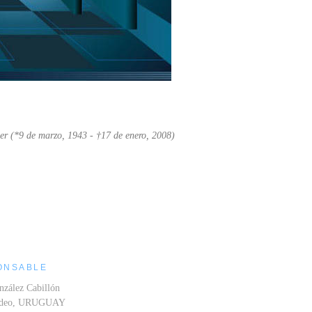
er (*9 de marzo, 1943 - †17 de enero, 2008)
ONSABLE
nzález Cabillón
ideo, URUGUAY