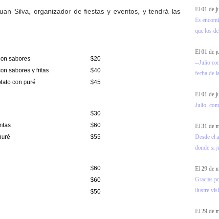
El 01 de 
an Silva, organizador de fiestas y eventos, y tendrá las
Es encomia
que los de
El 01 de 
con sabores
$20
--Julio co
n sabores y fritas
$40
fecha de l
lato con puré
$45
El 01 de 
Julio, com
$30
ritas
$60
El 31 de
Desde el a
puré
$55
donde si ju
$60
El 29 de
Gracias p
$60
ilustre visi
$50
El 29 de