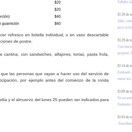
Saludos d
$20
$20
El 29 de
rción)
$40
Julio, cóm
n guarnición
$60
poco la ba
er refresco en botella individual, o en vaso descartable
El 29 de
ciones de postre.
Una muest
propone. F
cantina, con sandwiches, alfajores, tortas, pasta frola,
El 14 de
Estimado J
rá que las personas que vayan a hacer uso del servicio de
entrar aca 
icipación, por ejemplo antes del comienzo de la ronda
El 09 de
En mi part
ía y el almuerzo del lunes 25 pueden ser indicados para
Entiendo 
El 03 de
-Sencillam