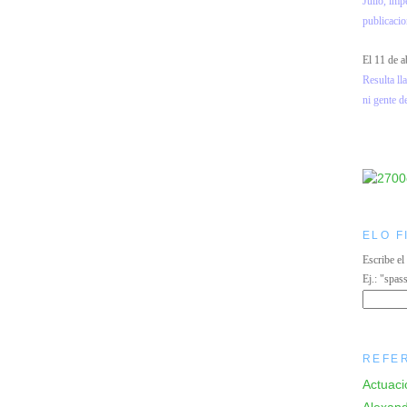
Julio, imp
publicacio
El 11 de a
Resulta l
ni gente d
ELO F
Escribe el
Ej.: "spas
REFE
Actuaci
Alexand