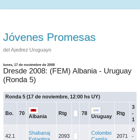
Jóvenes Promesas
del Ajedrez Uruguayo
lunes, 17 de noviembre de 2008
Dresde 2008: (FEM) Albania - Uruguay
(Ronda 5)
Ronda 5 (17 de noviembre, 12:00 hs UY)
3
Bo.
70
Rtg
78
Rtg
-
Albania
Uruguay
1
0
Shabanaj
Colombo
42.1
2093
2071
-
Eglantina
Camila