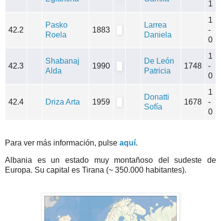
1
1
Pasko
Larrea
42.2
1883
-
Roela
Daniela
0
1
Shabanaj
De León
42.3
1990
1748
-
Alda
Patricia
0
1
Donatti
42.4
Driza Arta
1959
1678
-
Sofía
0
Para ver más información, pulse
aquí
.
Albania es un estado muy montañoso del sudeste de
Europa. Su capital es Tirana (~ 350.000 habitantes).