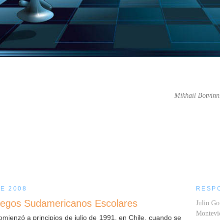
Mikhail Botvinn
....
E 2008
RESP
Juegos Sudamericanos Escolares
Julio Go
Montev
comienzó a principios de julio de 1991, en Chile, cuando se