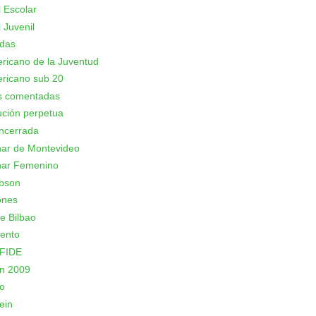
 Escolar
 Juvenil
adas
icano de la Juventud
ricano sub 20
as comentadas
ción perpetua
ncerrada
nar de Montevideo
nar Femenino
bson
ones
e Bilbao
ento
 FIDE
n 2009
o
ein