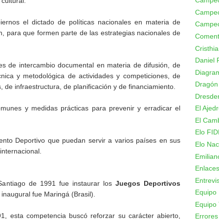
Campeo
cultural.
Campeo
iernos el dictado de políticas nacionales en materia de
Campeo
, para que formen parte de las estrategias nacionales de
Coment
Cristhi
Daniel 
es de intercambio documental en materia de difusión, de
Diagram
écnica y metodológica de actividades y competiciones, de
Dragón
 de infraestructura, de planificación y de financiamiento.
Dresde
El Ajed
omunes y medidas prácticas para prevenir y erradicar el
El Camb
Elo FID
ento Deportivo que puedan servir a varios países en sus
Elo Nac
internacional.
Emilian
Enlace
Entrevi
Santiago de 1991 fue instaurar los
Juegos Deportivos
Equipo 
 inaugural fue Maringá (Brasil).
Equipo 
1, esta competencia buscó reforzar su carácter abierto,
Errores