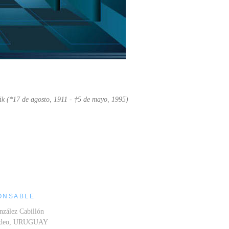
ik (*17 de agosto, 1911 - †5 de mayo, 1995)
ONSABLE
nzález Cabillón
ideo, URUGUAY