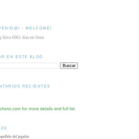
VENID@! - WELCOME!
g lleva 6961 días en línea.
AR EN ESTE BLOG
NTARIOS RECIENTES
IDE
 apellido del jugador: