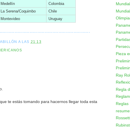
Mundial
Medellín
Colombia
Mundial
La Serena/Coquimbo
Chile
Olimpi
Montevideo
Uruguay
Panamer
Paname
------------------------------------------------------------
Partid
CABILLÓN
A LAS
21:13
Persecu
MERICANOS
Pieza e
Prelimi
Prelimi
Ray Ro
Reflexi
o.
Regla d
Reglam
 que te estás tomando para hacernos llegar toda esta
Reglas
resume
Rossett
Rubinst