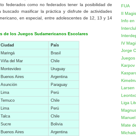
nto federados como no federados tener la posibilidad de
FUA
 buscado masificar la práctica y disfrute de actividades
II Magi
mericano, en especial, entre adolescentes de 12, 13 y 14
Info en
Intercl
nes de los Juegos Sudamericanos Escolares
Interde
IV Magi
Ciudad
País
Jorge C
Maringá
Brasil
Juegos
Viña del Mar
Chile
Karpov
Montevideo
Uruguay
Kaspar
Buenos Aires
Argentina
Kimelm
Asunción
Paraguay
Larsen
Lima
Perú
Leontxo
Temuco
Chile
Liga Lit
Lima
Perú
Magnus
Talca
Chile
Manuel
Sucre
Bolivia
Mate de
Buenos Aires
Argentina
Michail