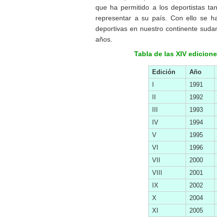
que ha permitido a los deportistas ta
representar a su país. Con ello se ha
deportivas en nuestro continente suda
años.
Tabla de las XIV edicio
Edición
Año
I
1991
II
1992
III
1993
IV
1994
V
1995
VI
1996
VII
2000
VIII
2001
IX
2002
X
2004
XI
2005