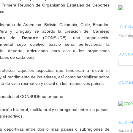
la Primera Reunión de Organismos Estatales de Deportes
ca.
legados de Argentina, Bolivia, Colombia, Chile, Ecuador,
¡BIEN
Perú y Uruguay se acordó la creación del
Consejo
Este blo
ano del Deporte
(CONSUDE), una organización
namental cuyo objetivo báscio sería perfeccionar la
 del deporte, articulando para ello a los organismos
BUSC
ales de cada país.
forzar aquellos aspectos que tendieran a elevar el
 y el rendimiento de los atletas, así como sensibilizar sobre
COME
o de vista recreativo y social en los respectivos países.
ncionados el CONSUDE se propone:
ión bilateral, multilateral y subregional entre los países,
s deportivos.
ELO F
as deportivas entre dos o más países o subregiones de
Escribe el