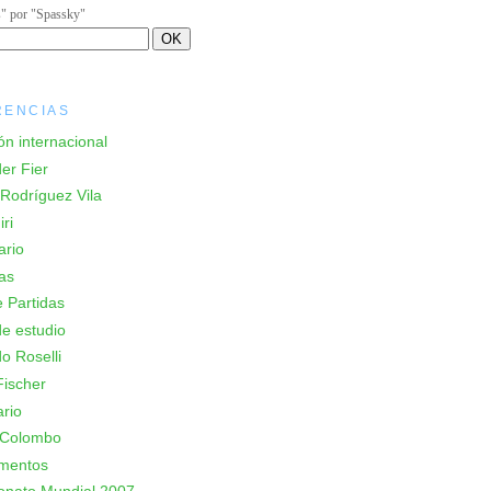
s" por "Spassky"
RENCIAS
ón internacional
er Fier
Rodríguez Vila
ri
ario
as
 Partidas
e estudio
o Roselli
ischer
rio
 Colombo
mentos