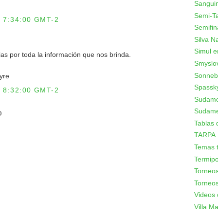
Sanguin
Semi-T
 7:34:00 GMT-2
Semifin
Silva N
Simul e
as por toda la información que nos brinda.
Smyslo
Sonneb
yre
Spassk
 8:32:00 GMT-2
Sudamer
Sudame
O
Tablas 
TARPA
Temas t
Termipo
Torneo
Torneos
Videos 
Villa Mar