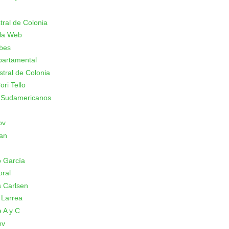
stral de Colonia
 la Web
ubes
partamental
stral de Colonia
ori Tello
 Sudamericanos
ov
an
 García
oral
 Carlsen
 Larrea
 A y C
ov