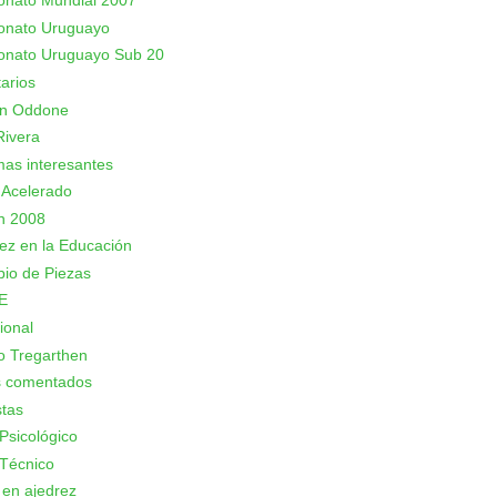
nato Mundial 2007
nato Uruguayo
nato Uruguayo Sub 20
arios
an Oddone
Rivera
as interesantes
 Acelerado
n 2008
rez en la Educación
io de Piezas
E
ional
o Tregarthen
s comentados
stas
Psicológico
Técnico
 en ajedrez