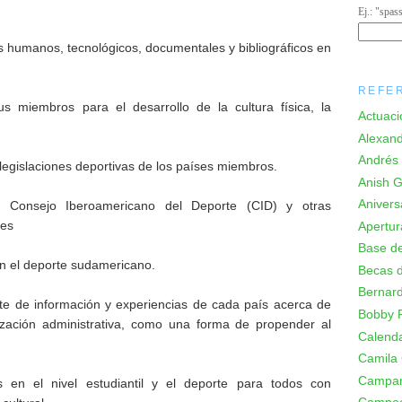
Ej.: "spas
os humanos, tecnológicos, documentales y bibliográficos en
REFE
s miembros para el desarrollo de la cultura física, la
Actuaci
Alexand
Andrés 
 legislaciones deportivas de los países miembros.
Anish Gi
Anivers
l Consejo Iberoamericano del Deporte (CID) y otras
les
Apertur
Base de
 en el deporte sudamericano.
Becas d
Bernard
te de información y experiencias de cada país acerca de
Bobby F
nización administrativa, como una forma de propender al
Calenda
Camila
Campa
 en el nivel estudiantil y el deporte para todos con