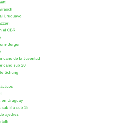
etti
arrasch
al Uruguayo
azzari
n el CBR
v
orn-Berger
y
icano de la Juventud
ricano sub 20
de Schurig
ácticos
l
s en Uruguay
 sub 8 a sub 18
de ajedrez
telli