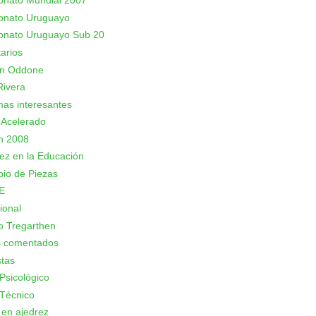
nato Mundial 2007
nato Uruguayo
nato Uruguayo Sub 20
arios
an Oddone
Rivera
as interesantes
 Acelerado
n 2008
rez en la Educación
io de Piezas
E
ional
o Tregarthen
s comentados
stas
Psicológico
Técnico
 en ajedrez