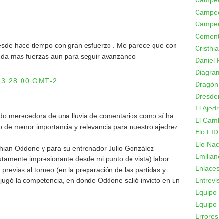
Campeo
Campeo
Campeo
Coment
desde hace tiempo con gran esfuerzo . Me parece que con
Cristhi
e da mas fuerzas aun para seguir avanzando
Daniel 
Diagram
23:28:00 GMT-2
Dragón
Dresde
El Ajed
ido merecedora de una lluvia de comentarios como sí ha
El Camb
o de menor importancia y relevancia para nuestro ajedrez.
Elo FID
Elo Nac
thian Oddone y para su entrenador Julio González
Emilian
lutamente impresionante desde mi punto de vista) labor
Enlace
previas al torneo (en la preparación de las partidas y
Entrevi
ugó la competencia, en donde Oddone salió invicto en un
Equipo 
Equipo 
Errores