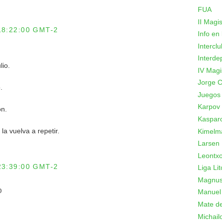
FUA
II Magi
18:22:00 GMT-2
Info en
Intercl
Interde
lio.
IV Magi
Jorge C
.
Juegos
Karpov
ón.
Kaspar
a vuelva a repetir.
Kimelm
Larsen
Leontxo
23:39:00 GMT-2
Liga Lit
Magnus
O
Manuel
Mate de
Michail