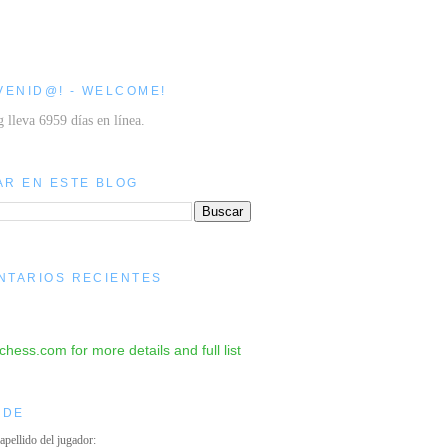
VENID@! - WELCOME!
g lleva 6959 días en línea.
AR EN ESTE BLOG
NTARIOS RECIENTES
IDE
 apellido del jugador: