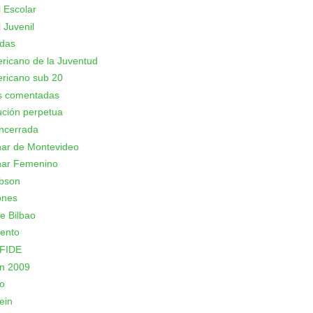
 Escolar
 Juvenil
adas
icano de la Juventud
ricano sub 20
as comentadas
ción perpetua
ncerrada
nar de Montevideo
nar Femenino
bson
ones
e Bilbao
ento
 FIDE
n 2009
o
ein