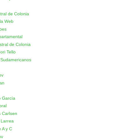
stral de Colonia
 la Web
ubes
partamental
stral de Colonia
ori Tello
 Sudamericanos
ov
an
 García
oral
 Carlsen
 Larrea
 A y C
ov