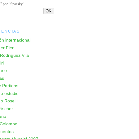
s" por "Spassky"
RENCIAS
ón internacional
er Fier
Rodríguez Vila
ri
ario
as
 Partidas
e estudio
o Roselli
ischer
rio
 Colombo
mentos