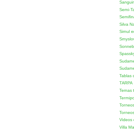
Sanguin
Semi-T
Semifin
Silva N
Simul e
Smyslo
Sonneb
Spassk
Sudamer
Sudame
Tablas 
TARPA
Temas t
Termipo
Torneo
Torneos
Videos 
Villa Mar