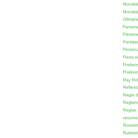
Mundial
Mundial
Olimpi
Panamer
Paname
Partid
Persecu
Pieza e
Prelimi
Prelimi
Ray Ro
Reflexi
Regla d
Reglam
Reglas
resume
Rossett
Rubinst