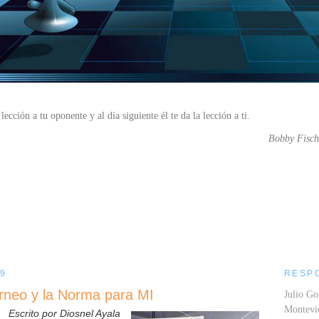
lección a tu oponente y al día siguiente él te da la lección a ti.
Bobby Fisch
....
09
RESP
orneo y la Norma para MI
Julio Go
Montev
Escrito por Diosnel Ayala