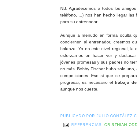
NB. Agradecemos a todos los amigos 
teléfono, ...) nos han hecho llegar las
para su entrenador.
Aunque a menudo en forma oculta que
conciernen al entrenador, creemos q
balanza. Ya en este nivel regional, l
esforzarnos en hacer ver y destaca
jóvenes promesas y sus padres no term
no más. Bobby Fischer hubo solo uno, e
competiciones. Ese sí que se prepara
progresar, es necesario el
trabajo d
aunque nos cueste.
------------------------------------------------
PUBLICADO POR JULIO GONZÁLEZ 
REFERENCIAS:
CRISTHIAN OD