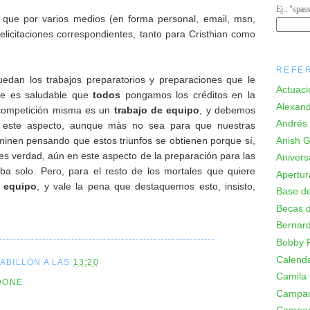
Ej.: "spas
que por varios medios (en forma personal, email, msn,
 felicitaciones correspondientes, tanto para Cristhian como
REFE
dan los trabajos preparatorios y preparaciones que le
Actuaci
ue es saludable que
todos
pongamos los créditos en la
Alexand
a competición misma es un
trabajo de equipo
, y debemos
Andrés 
r este aspecto, aunque más no sea para que nuestras
Anish Gi
inen pensando que estos triunfos se obtienen porque sí,
s verdad, aún en este aspecto de la preparación para las
Anivers
ba solo. Pero, para el resto de los mortales que quiere
Apertur
e equipo
, y vale la pena que destaquemos esto, insisto,
Base de
Becas d
Bernard
------------------------------------------------------------
Bobby F
Calenda
CABILLÓN
A LAS
13:20
Camila
DONE
Campa