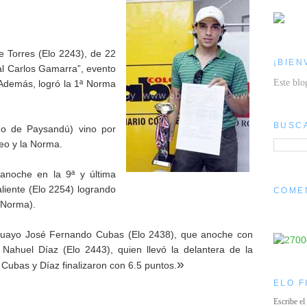
e Torres (Elo 2243), de 22
¡BIEN
ral Carlos Gamarra”, evento
Este blo
. Además, logró la 1ª Norma
BUSC
do de Paysandú) vino por
eo y la Norma.
anoche en la 9ª y última
liente (Elo 2254) logrando
COME
a Norma).
aguayo José Fernando Cubas (Elo 2438), que anoche con
 Nahuel Díaz (Elo 2443), quien llevó la delantera de la
»
Cubas y Díaz finalizaron con 6.5 puntos.
ELO F
Escribe el