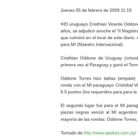
Jueves 05 de febrero de 2009 11:19
«
El uruguayo Cristhian Vicente Oddon
años, se adjudicó anoche el “II Magist
que culminó en el local de este diario
para MI (Maestro Internacional).
Cristhian Oddone de Uruguay (oriun
primera vez al Paraguay y ganó el Torn
Oddone Torres hizo tablas (empate) 
ronda con el MI paraguayo Cristóbal Va
6.5 puntos (los requeridos para para l
El segundo lugar fue para el MI par
piezas negras venció al MI argentino
mayoría de las rondas. Oddone Torres, 
Tomado de
http://www.ajedrez.com.py/