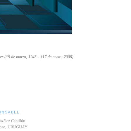
er (*9 de marzo, 1943 - †17 de enero, 2008)
ONSABLE
nzález Cabillón
ideo, URUGUAY