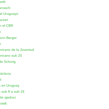
etti
arrasch
al Uruguayo
azzari
n el CBR
v
orn-Berger
y
icano de la Juventud
ricano sub 20
de Schurig
ácticos
l
s en Uruguay
 sub 8 a sub 18
de ajedrez
telli