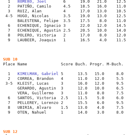
  1   
ROMERO, Joel
       6      19.0   21.0    12.5
  2   PATIÑO, Camilo     4.5    18.5   16.0    11.0
  3   RUIZ, Alan         4      17.0   13.0    10.5
 4-5  HUGO, Nicolas      3.5    19.0   13.0    12.5
      BALESTENA, Felipe  3.5    17.5    8.0    11.0
  6   ECHENIQUE, Ignacio 3      22.0   12.0    14.5
  7   ECHENIQUE, Agustin 2.5    20.5   10.0    14.0
  8   POLERO, Victoria   2      17.0    8.0    12.0
  9   LAUBEER, Joaquin   1      16.5    4.0    11.5
-
SUB 10
Place Name              Score Buch. Progr. M-Buch.
  1   
KIMELMAN, Gabriel
 5      13.5   15.0     8.0
  2   CORREA, Brandon   4      11.0   12.0     5.5
 3-5  KLEIST, Lucas     3      16.0   12.0     9.5
      GERARDO, Agustin  3      12.0   10.0     6.5
      VERA, Guillermo   3      11.0    8.0     7.5
  6   SANTOS, Victoria  2.5    11.5    5.0     6.0
  7   PELLEREY, Lorenzo 2      15.5    6.0     9.5
  8   UBIRIA, Alvaro    1.5    13.0    4.0     7.5
  9   OTEN, Nahuel      1      14.0    3.0     8.0
-
SUB 12