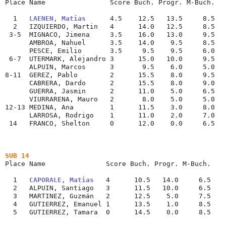
Place Name                Score Buch. Progr. M-Buch.
  1   
LAENEN, Matias
      4.5    12.5   13.5     8.5
  2   IZQUIERDO, Martin   4      14.0   12.5     8.5
 3-5  MIGNACO, Jimena     3.5    16.0   13.0     9.5
      AMBROA, Nahuel      3.5    14.0    9.5     8.5
      PESCE, Emilio       3.5     9.5    9.5     6.0
 6-7  UTERMARK, Alejandro 3      15.0   10.0     9.5
      ALPUIN, Marcos      3       9.5    6.0     5.0
8-11  GEREZ, Pablo        2      15.5    8.0     9.5
      CABRERA, Dardo      2      15.5    8.0     9.0
      GUERRA, Jasmin      2      11.0    5.0     6.5
      VIURRARENA, Mauro   2       8.0    5.0     5.0
12-13 MEDINA, Ana         1      11.5    3.0     8.0
      LARROSA, Rodrigo    1      11.0    2.0     7.0
 14   FRANCO, Shelton     0      12.0    0.0     6.5
-
SUB 14
Place Name               Score Buch. Progr. M-Buch.
  1   
CAPORALE, Matias
   4      10.5   14.0     6.5
  2   ALPUIN, Santiago   3      11.5   10.0     6.5
  3   MARTINEZ, Guzmán   2      12.5    5.0     7.5
  4   GUTIERREZ, Emanuel 1      13.5    1.0     8.5
  5   GUTIERREZ, Tamara  0      14.5    0.0     8.5