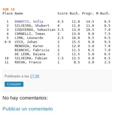
-
SUB 18
Place Name                 Score Buch. Progr. M-Buch.
  1   
DONATTI, Sofia
       4.5    11.0   14.5     6.5
  2   SILVEIRA, Shubert    4      11.0   11.0     6.5
  3   IZQUIERDO, Sebastian 3.5    13.0   10.5     7.0
  4   CORNELLI, Tomas      3      13.0    9.0     7.5
  5   LIMA, Leonardo       2.5    16.0    9.5     9.5
 6-9  VICO, Johan          2      15.5    9.0     9.5
      MENDOZA, Karen       2      12.0    3.0     7.0
      BIANCHI, Fabricio    2      11.5    6.5     7.0
      DE LEON, Daiana      2      11.5    5.0     6.5
 10   SILVEIRA, Fabian     1.5    12.5    4.0     6.5
 11   ROCHA, Franco        1       8.5    3.0     2.5
Publicado a las
17:38
Compartir
No hay comentarios:
Publicar un comentario