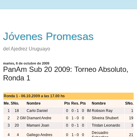
Jóvenes Promesas
del Ajedrez Uruguayo
martes, 6 de octubre de 2009
PanAm Sub 20 2009: Torneo Absoluto,
Ronda 1
Ronda 1 - 06.10.2009 a las 17.00 hs
Me.
SNo.
Nombre
Pts
Res.
Pts
Nombre
SNo.
1
18
Carlo Daniel
0
0 - 1
0
IM
Robson Ray
1
2
2
GM
Diamant Andre
0
1 - 0
0
Silveira Shubert
19
3
20
Mamani Joan
0
0 - 1
0
Tristan Leonardo
3
Decuadro
4
4
Gallego Andres
0
1 - 0
0
21