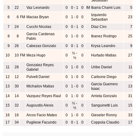
Sebastian
5
22
Vaz Leonardo
0
0 - 1
0
IM
Ibarra Chami Luis
5
Izquierdo
6
6
FM
Macias Bryan
0
1 - 0
0
23
Sebastian
7
24
Cucchi Nicolas
0
0 - 1
0
Diaz Ciro
7
Garcia Cardenas
8
8
0
1 - 0
0
Ibanez Rodrigo
25
Pablo
9
26
Cabezas Gonzalo
0
0 - 1
0
Krysa Leandro
9
½ -
10
10
FM
Meza Hugo
0
0
Hurtado Matias
27
½
Gonzalez Reyes
11
28
0
1 - 0
0
Uribe Daniel
11
Gabriel
12
12
Pulvett Daniel
0
1 - 0
0
Carbone Diego
29
Garcia Guerrero
13
30
Michailov Matias
0
1 - 0
0
13
Isaac
14
14
Vazquez Reyes Raul
0
1 - 0
0
Arrieta Gonzalo
31
½ -
15
32
Augoustis Alexis
0
0
Sanguinetti Luis
15
½
16
16
Arcos Facio Mateo
0
1 - 0
0
Gieseler Ronny
33
17
34
Pugliese Facundo
0
0 - 1
0
Coppola Claudio
17