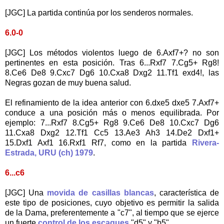
[JGC] La partida continúa por los senderos normales.
6.0-0
[JGC] Los métodos violentos luego de 6.Axf7+? no son
pertinentes en esta posición. Tras 6...Rxf7 7.Cg5+ Rg8!
8.Ce6 De8 9.Cxc7 Dg6 10.Cxa8 Dxg2 11.Tf1 exd4!, las
Negras gozan de muy buena salud.
El refinamiento de la idea anterior con 6.dxe5 dxe5 7.Axf7+
conduce a una posición más o menos equilibrada. Por
ejemplo: 7...Rxf7 8.Cg5+ Rg8 9.Ce6 De8 10.Cxc7 Dg6
11.Cxa8 Dxg2 12.Tf1 Cc5 13.Ae3 Ah3 14.De2 Dxf1+
15.Dxf1 Axf1 16.Rxf1 Rf7, como en la partida
Rivera-
Estrada, URU (ch) 1979
.
6...c6
[JGC] Una
movida de casillas blancas
, característica de
este tipo de posiciones, cuyo objetivo es permitir la salida
de la Dama, preferentemente a "c7", al tiempo que se ejerce
un fuerte
control de los escaques
"d5" y "b5".