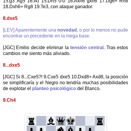
15.g3 Ag5 16.f4) 15.Dh5 0-0 16.Axh6 gxh6 17.Dg6+ Rh8
18.Dxh6+ Rg8 19.Te3, con ataque ganador.
8.dxe5
[LEV] Aparentemente una
novedad
, o por lo menos no pude
encontrar un precedente en la mega base.
[JGC] Emilio decide eliminar la
tensión central
. Tras estos
cambios me siento más aliviado.
8...dxe5
[JGC] Si 8...Cxe5?! 9.Cxe5 dxe5 10.Dxd8+ Axd8, la posición
se simplificaría y el Negro no tendría muchas posibilidades
de explotar el
planteo psicológico
del Blanco.
9.Ch4