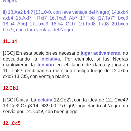
Negro.
ii) 13.Aa2 b4!? [13...0-0, con leve ventaja del Negro] 14.axb4
axb4 15.Axf7+ Rxf7 16.Txa8 Ab7 17.Tb8 [17.Ta7? bxc3
18.b4 Ab6] 17...bxc3 18.b4 Cfd7 19.Txd8 Txd8 20.bxc5
Cxc5, con clara ventaja del Negro.
11...b4
[JGC] En esta posición es necesario
jugar activamente
, no
descuidando la
iniciativa
. Por ejemplo, si las Negras
mantuvieran la
tensión
en el flanco de dama y jugaran
11...Tb8?, recibirían su merecido castigo luego de 12.axb5
cxb5 13.Cf5, con ventaja blanca.
12.Cb1
[JGC] Única. La
celada
12.Ce2?, con la idea de 12...Cxe4?
13.Cg3! Cxg3 14.Df3! 0-0 15.Cg6!, inquietando al Negro, no
servía por 12...Cc5!, con buen juego.
12...Cc5