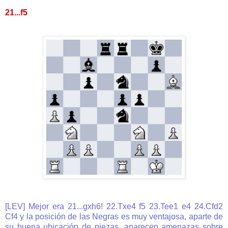
21...f5
[LEV] Mejor era 21...gxh6! 22.Txe4 f5 23.Tee1 e4 24.Cfd2
Cf4 y la posición de las Negras es muy ventajosa, aparte de
su buena ubicación de piezas, aparecen amenazas sobre