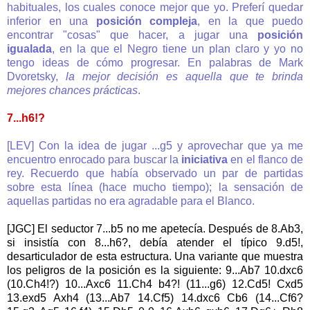
habituales, los cuales conoce mejor que yo. Preferí quedar
inferior en una
posición compleja
, en la que puedo
encontrar "cosas" que hacer, a jugar una
posición
igualada
, en la que el Negro tiene un plan claro y yo no
tengo ideas de cómo progresar. En palabras de Mark
Dvoretsky,
la mejor decisión es aquella que te brinda
mejores chances prácticas
.
7...h6!?
[LEV] Con la idea de jugar ...g5 y aprovechar que ya me
encuentro enrocado para buscar la
iniciativa
en el flanco de
rey. Recuerdo que había observado un par de partidas
sobre esta línea (hace mucho tiempo); la sensación de
aquellas partidas no era agradable para el Blanco.
[JGC] El seductor 7...b5 no me apetecía. Después de 8.Ab3,
si insistía con 8...h6?, debía atender el típico 9.d5!,
desarticulador de esta estructura. Una variante que muestra
los peligros de la posición es la siguiente: 9...Ab7 10.dxc6
(10.Ch4!?) 10...Axc6 11.Ch4 b4?! (11...g6) 12.Cd5! Cxd5
13.exd5 Axh4 (13...Ab7 14.Cf5) 14.dxc6 Cb6 (14...Cf6?