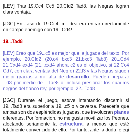
[LEV] Tras 19.Cc4 Cc5 20.Cfd2 Tad8, las Negras logran
clara ventaja.
[JGC] En caso de 19.Cc4, mi idea era entrar directamente
en campo enemigo con 19...Cd4!
19...Tad8
[LEV] Creo que 19...c5 es mejor que la jugada del texto. Por
ejemplo, 20.Cfd2 (20.c4 bxc3 21.bxc3 Tab8) 20...Cd4
21.Cxd4 exd4 (21...cxd4 ahora c2 es el objetivo, si 22.Cc4
Cd7, con clara ventaja del Negro) 22.f3 y las Negras siguen
mejor gracias a mi falta de
desarrollo
. Pueden preparar
...d3 por medio de ...Tae8 o incluso presionar los cuadros
negros del flanco rey, por ejemplo: 22...Tad8
[JGC] Durante el juego, estuve intentando discernir si
19...Tad8 era superior a 19...c5 o viceversa. Parecería que
ambas son dos espléndidas jugadas, que involucran
planes
diferentes. Por formación, no me gusta movilizar los Peones,
afectando seriamente la
estructura
, a menos que esté
totalmente convencido de ello. Por tanto, ante la duda, elegí