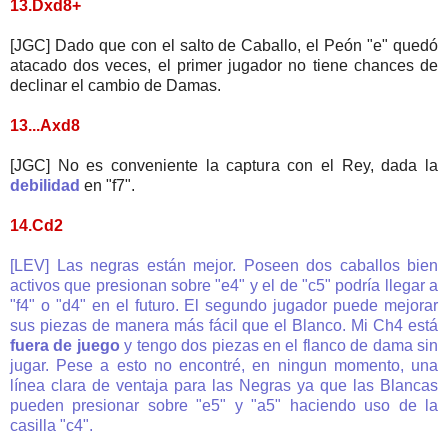
13.Dxd8+
[JGC] Dado que con el salto de Caballo, el Peón "e" quedó
atacado dos veces, el primer jugador no tiene chances de
declinar el cambio de Damas.
13...Axd8
[JGC] No es conveniente la captura con el Rey, dada la
debilidad
en "f7".
14.Cd2
[LEV] Las negras están mejor. Poseen dos caballos bien
activos que presionan sobre "e4" y el de "c5" podría llegar a
"f4" o "d4" en el futuro. El segundo jugador puede mejorar
sus piezas de manera más fácil que el Blanco. Mi Ch4 está
fuera de juego
y tengo dos piezas en el flanco de dama sin
jugar. Pese a esto no encontré, en ningun momento, una
línea clara de ventaja para las Negras ya que las Blancas
pueden presionar sobre "e5" y "a5" haciendo uso de la
casilla "c4".