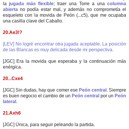
la
jugada más flexible
; traer una Torre a una
columna
abierta
no podía estar mal, y además no comprometía el
esqueleto con la movida de Peón (...c5), que me ocupaba
una casilla clave del Caballo.
20.Ae3!?
[LEV] No logré encontrar otra jugada aceptable. La posición
de las Blancas es muy delicada desde mi perspectiva.
[JGC] Era la movida que esperaba y la continuación más
enérgica.
20...Cxe4
[JGC] Sin dudas, hay que comer ese
Peón central
. Siempre
es buen negocio el cambio de un
Peón central
por un
Peón
lateral
.
21.Axh6
[JGC] Única, para seguir peleando la partida.