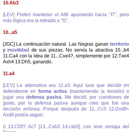
10.Ab3
[LEV] Preferí mantener el Alfil apuntando hacia "f7", pero
más lógica era la retirada a "f1".
10...a5
[JGC] La continuación natural. Las Negras ganan
territorio
y
movilidad
de sus piezas. No servía la atractiva 10...b4
11.Ca4 con la idea de 11...Cxe4?, simplemente por 12.Txe4
Axh4 13.Dh5, ganando.
11.a4
[LEV] La alternativa era 11.a3. Aquí tuve que decidir en
defenderme en
forma activa
(manteniendo la tensión) o
jugar una
defensa pasiva
. Me decidí, por cuestiones de
gusto, por la
defensa pasiva
aunque creo que fue una
decisión errónea. Porque después de 11...Cc5 12.Dxd8+
Axd8 podría seguir:
i) 13.Cf3!? Ac7 [13...Cxb3 14.cxb3], con leve ventaja del