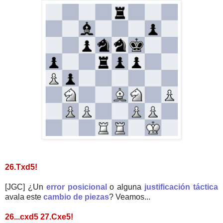
26.Txd5!
[JGC] ¿Un
error posicional
o alguna
justificación táctica
avala este
cambio de piezas
? Veamos...
26...cxd5 27.Cxe5!