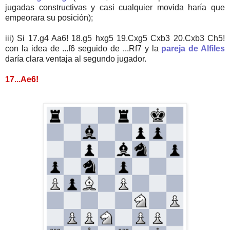
jugadas constructivas y casi cualquier movida haría que
empeorara su posición);
iii) Si 17.g4 Aa6! 18.g5 hxg5 19.Cxg5 Cxb3 20.Cxb3 Ch5!
con la idea de ...f6 seguido de ...Rf7 y la
pareja de Alfiles
daría clara ventaja al segundo jugador.
17...Ae6!