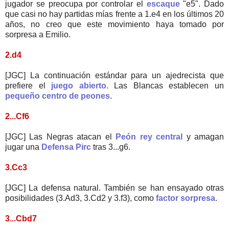
jugador se preocupa por controlar el
escaque
"e5". Dado
que casi no hay partidas mías frente a 1.e4 en los últimos 20
años, no creo que este movimiento haya tomado por
sorpresa a Emilio.
2.d4
[JGC] La continuación estándar para un ajedrecista que
prefiere el
juego abierto
. Las Blancas establecen un
pequeño centro de peones
.
2...Cf6
[JGC] Las Negras atacan el
Peón rey central
y amagan
jugar una
Defensa Pirc
tras 3...g6.
3.Cc3
[JGC] La defensa natural. También se han ensayado otras
posibilidades (3.Ad3, 3.Cd2 y 3.f3), como
factor sorpresa
.
3...Cbd7