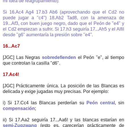
mi idea de reagrupamiento):
Si 16.Ac4 Ag4 17.b3 Ab6 (aprovechando que el Cd2 no
puede jugar a "c4") 18.Ab2 Tad8, con la amenaza de
19...Af3, con buen juego negro, dado que el Peón de "e4" y
el Cd2 empiezan a sufrir. Si 17.h3 seguiría 17...Ah5 y el Alfil
desde "g6" aumentaría la presión sobre "e4".
16...Ac7
[JGC] Las Negras
sobredefienden
el Peón "e", al tiempo
que controlan la casilla "d6".
17.Ac4!
[JGC] Prácticamente única. La posición de las Blancas es
delicada y exige jugadas muy precisas. Por ejemplo:
i) Si 17.Cc4 las Blancas perderían su
Peón central
, sin
compensación
;
ii) Si 17.Aa2 seguiría 17...Aa6! y las blancas estarían en
semi-Zugzwang
(esto es, carecerían prácticamente de