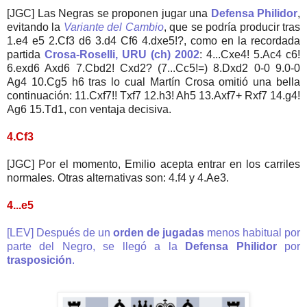
[JGC] Las Negras se proponen jugar una
Defensa Philidor
,
evitando la
Variante del Cambio
, que se podría producir tras
1.e4 e5 2.Cf3 d6 3.d4 Cf6 4.dxe5!?, como en la recordada
partida
Crosa-Roselli, URU (ch) 2002
: 4...Cxe4! 5.Ac4 c6!
6.exd6 Axd6 7.Cbd2! Cxd2? (7...Cc5!=) 8.Dxd2 0-0 9.0-0
Ag4 10.Cg5 h6 tras lo cual Martín Crosa omitió una bella
continuación: 11.Cxf7!! Txf7 12.h3! Ah5 13.Axf7+ Rxf7 14.g4!
Ag6 15.Td1, con ventaja decisiva.
4.Cf3
[JGC] Por el momento, Emilio acepta entrar en los carriles
normales. Otras alternativas son: 4.f4 y 4.Ae3.
4...e5
[LEV] Después de un
orden de jugadas
menos habitual por
parte del Negro, se llegó a la
Defensa Philidor
por
trasposición
.