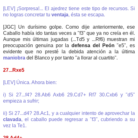
[LEV] ¡Sorpresa!... El ajedrez tiene este tipo de recursos. Si
no logras concretar tu
ventaja
, ésta se escapa.
[JGC] Un durísimo golpe. Como dije anteriormente, ese
Caballo había ido tantas veces a "f3" que ya no creía en él.
Aunque mis últimas jugadas (...Td5 y ...Rf6) muestran mi
preocupación genuina por la
defensa del Peón
"e5", es
evidente que no presté la debida atención a la última
maniobra
del Blanco y por tanto "a llorar al cuartito".
27...Rxe5
[LEV] Única. Ahora bien:
i) Si 27...f4? 28.Ab6 Axb6 29.Cd7+ Rf7 30.Cxb6 y "d5"
empieza a sufrir;
ii) Si 27...d4? 28.Ac1, y a cualquier intento de aprovechar la
clavada
, el caballo puede regresar a "f3", cubriendo a su
vez la Te1.
28.Ad4+