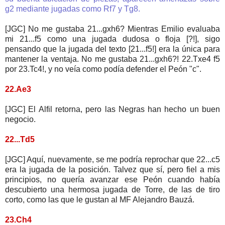
g2 mediante jugadas como Rf7 y Tg8.
[JGC] No me gustaba 21...gxh6? Mientras Emilio evaluaba
mi 21...f5 como una jugada dudosa o floja [?!], sigo
pensando que la jugada del texto [21...f5!] era la única para
mantener la ventaja. No me gustaba 21...gxh6?! 22.Txe4 f5
por 23.Tc4!, y no veía como podía defender el Peón "c".
22.Ae3
[JGC] El Alfil retorna, pero las Negras han hecho un buen
negocio.
22...Td5
[JGC] Aquí, nuevamente, se me podría reprochar que 22...c5
era la jugada de la posición. Talvez que sí, pero fiel a mis
principios, no quería avanzar ese Peón cuando había
descubierto una hermosa jugada de Torre, de las de tiro
corto, como las que le gustan al MF Alejandro Bauzá.
23.Ch4