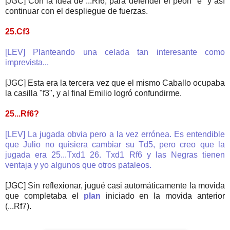
[JGC] Con la idea de ...Rf6, para defender el peón "e" y así
continuar con el despliegue de fuerzas.
25.Cf3
[LEV] Planteando una celada tan interesante como
imprevista...
[JGC] Esta era la tercera vez que el mismo Caballo ocupaba
la casilla "f3", y al final Emilio logró confundirme.
25...Rf6?
[LEV] La jugada obvia pero a la vez errónea. Es entendible
que Julio no quisiera cambiar su Td5, pero creo que la
jugada era 25...Txd1 26. Txd1 Rf6 y las Negras tienen
ventaja y yo algunos que otros pataleos.
[JGC] Sin reflexionar, jugué casi automáticamente la movida
que completaba el
plan
iniciado en la movida anterior
(...Rf7).