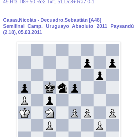
49.Rf3 Tf8+ 50.Re2 Txf1 51.Dc8+ Ra7 0-1
Casas,Nicolás - Decuadro,Sebastián [A48]
Semifinal Camp. Uruguayo Absoluto 2011 Paysandú
(2.18), 05.03.2011