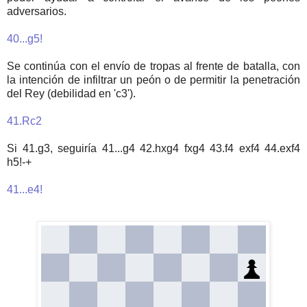
adversarios.
40...g5!
Se continúa con el envío de tropas al frente de batalla, con
la intención de infiltrar un peón o de permitir la penetración
del Rey (debilidad en 'c3').
41.Rc2
Si 41.g3, seguiría 41...g4 42.hxg4 fxg4 43.f4 exf4 44.exf4
h5!-+
41...e4!