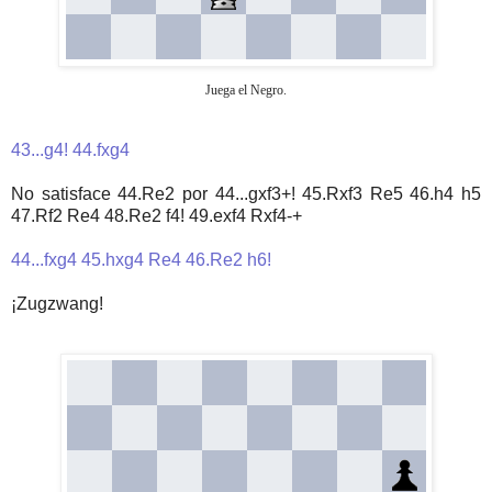
Juega el Negro.
43...g4! 44.fxg4
No satisface 44.Re2 por 44...gxf3+! 45.Rxf3 Re5 46.h4 h5
47.Rf2 Re4 48.Re2 f4! 49.exf4 Rxf4-+
44...fxg4 45.hxg4 Re4 46.Re2 h6!
¡Zugzwang!