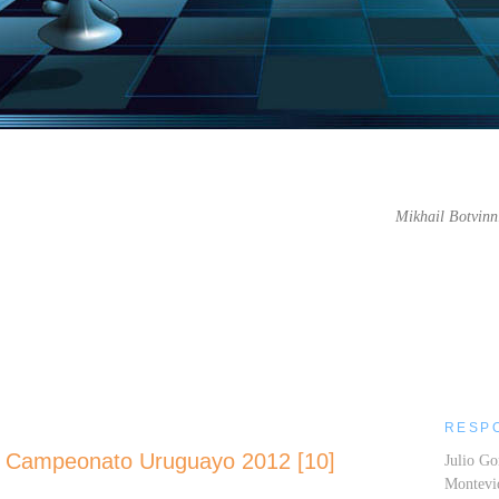
Mikhail Botvinn
....
RESP
el Campeonato Uruguayo 2012 [10]
Julio Go
Montev