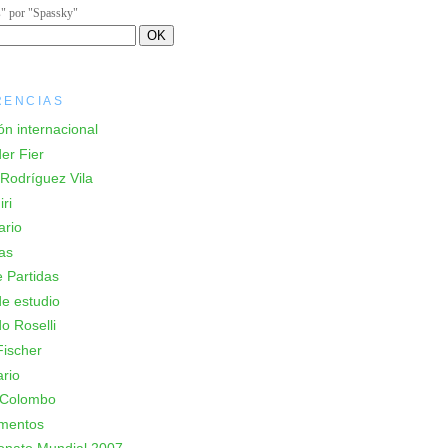
s" por "Spassky"
RENCIAS
ón internacional
er Fier
Rodríguez Vila
ri
ario
as
 Partidas
e estudio
o Roselli
ischer
rio
 Colombo
mentos