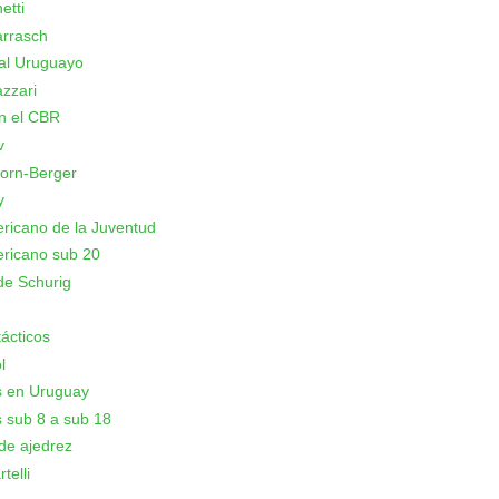
etti
arrasch
al Uruguayo
azzari
n el CBR
v
orn-Berger
y
icano de la Juventud
ricano sub 20
de Schurig
ácticos
l
s en Uruguay
 sub 8 a sub 18
de ajedrez
telli