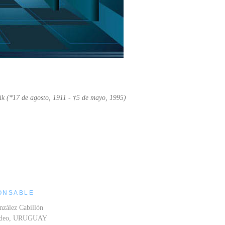
ik (*17 de agosto, 1911 - †5 de mayo, 1995)
ONSABLE
nzález Cabillón
ideo, URUGUAY