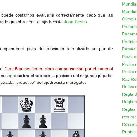
Mundial
Mundial
y puede costarnos evaluarla correctamente dado que las
Olimpi
mo le gustaba decir al ajedrecista
Juan Iliesco
.
Panamer
Paname
Partid
complemento justo del movimiento realizado un par de
Persecu
Pieza e
Prelimi
ea:
"Las Blancas tienen clara compensación por el material
Prelimi
amos que
sobre el tablero
la posición del segundo jugador
Ray Ro
 "paladar proactivo" del ajedrecista maragato.
Reflexi
Regla d
Reglam
Reglas
resume
Rossett
Rubinst