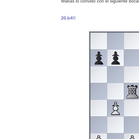
Matías lo convidó con el siguiente
bocat
20.b4!!