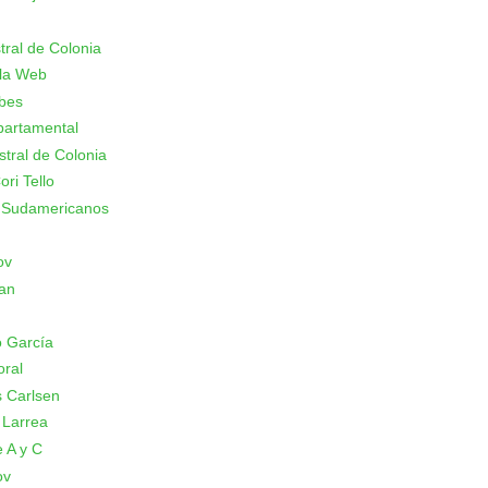
stral de Colonia
 la Web
ubes
partamental
stral de Colonia
ori Tello
 Sudamericanos
ov
an
 García
oral
 Carlsen
 Larrea
 A y C
ov