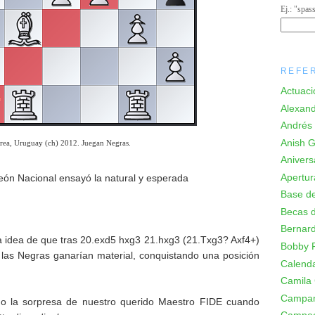
Ej.: "spas
REFE
Actuaci
Alexand
Andrés 
Anish Gi
rea, Uruguay (ch) 2012. Juegan Negras.
Anivers
Apertur
eón Nacional ensayó la natural y esperada
Base de
Becas d
Bernard
 la idea de que tras 20.exd5 hxg3 21.hxg3 (21.Txg3? Axf4+)
Bobby F
las Negras ganarían material, conquistando una posición
Calenda
Camila
Campa
o la sorpresa de nuestro querido Maestro FIDE cuando