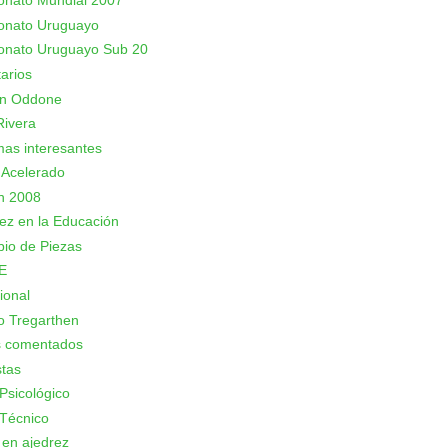
nato Mundial 2007
nato Uruguayo
nato Uruguayo Sub 20
arios
an Oddone
Rivera
as interesantes
 Acelerado
n 2008
rez en la Educación
io de Piezas
E
ional
o Tregarthen
s comentados
stas
Psicológico
Técnico
 en ajedrez