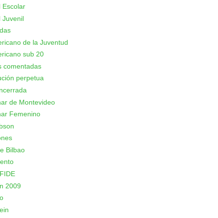
 Escolar
 Juvenil
adas
icano de la Juventud
ricano sub 20
as comentadas
ción perpetua
ncerrada
nar de Montevideo
nar Femenino
bson
ones
e Bilbao
ento
 FIDE
n 2009
o
ein