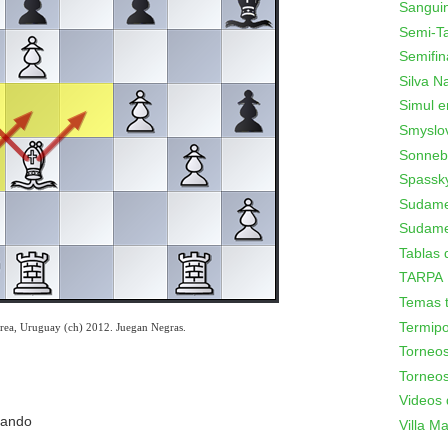
Sanguin
Semi-T
Semifin
Silva N
Simul e
Smyslo
Sonneb
Spassk
Sudamer
Sudame
Tablas 
TARPA
Temas t
Termipo
rea, Uruguay (ch) 2012. Juegan Negras.
Torneo
Torneos
Videos 
nando
Villa Mar