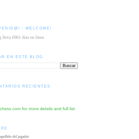
VENID@! - WELCOME!
g lleva 6961 días en línea.
AR EN ESTE BLOG
NTARIOS RECIENTES
IDE
 apellido del jugador: