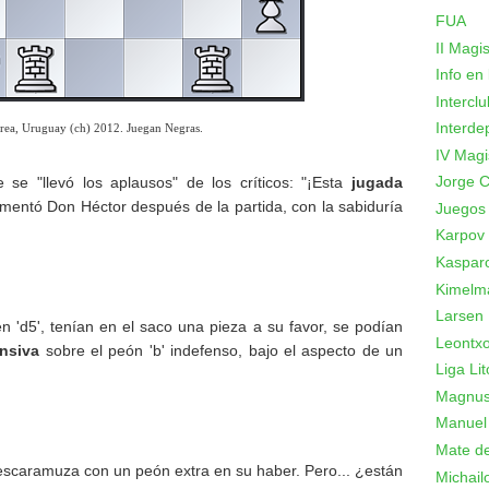
FUA
II Magi
Info en
Intercl
Interde
rea, Uruguay (ch) 2012. Juegan Negras.
IV Magi
Jorge C
 se "llevó los aplausos" de los críticos: "¡Esta
jugada
entó Don Héctor después de la partida, con la sabiduría
Juegos
Karpov
Kaspar
Kimelm
Larsen
n 'd5', tenían en el saco una pieza a su favor, se podían
Leontxo
nsiva
sobre el peón 'b' indefenso, bajo el aspecto de un
Liga Lit
Magnus
Manuel
Mate de
scaramuza con un peón extra en su haber. Pero... ¿están
Michail