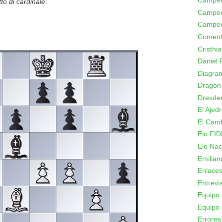
Campeo
to di cardinale
:
Campeo
Campeo
Coment
Cristhi
Daniel 
Diagram
Dragón
Dresde
El Ajed
El Camb
Elo FID
Elo Nac
Emilian
Enlace
Entrevi
Equipo 
Equipo 
Errores