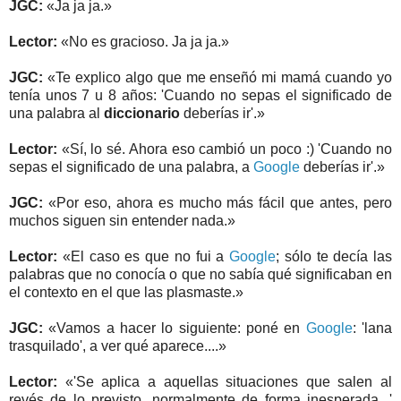
JGC:
«Ja ja ja.»
Lector:
«No es gracioso. Ja ja ja.»
JGC:
«Te explico algo que me enseñó mi mamá cuando yo
tenía unos 7 u 8 años: 'Cuando no sepas el significado de
una palabra al
diccionario
deberías ir'.»
Lector:
«Sí, lo sé. Ahora eso cambió un poco :) 'Cuando no
sepas el significado de una palabra, a
Google
deberías ir'.»
JGC:
«Por eso, ahora es mucho más fácil que antes, pero
muchos siguen sin entender nada.»
Lector:
«El caso es que no fui a
Google
; sólo te decía las
palabras que no conocía o que no sabía qué significaban en
el contexto en el que las plasmaste.»
JGC:
«Vamos a hacer lo siguiente: poné en
Google
: 'lana
trasquilado', a ver qué aparece....»
Lector:
«'Se aplica a aquellas situaciones que salen al
revés de lo previsto, normalmente de forma inesperada...'