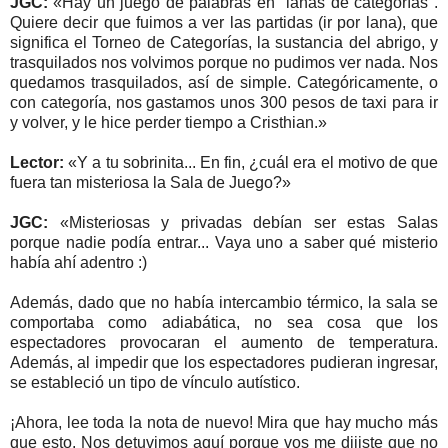
JGC:
«Hay un juego de palabras en "lanas de categorías".
Quiere decir que fuimos a ver las partidas (ir por lana), que
significa el Torneo de Categorías, la sustancia del abrigo, y
trasquilados nos volvimos porque no pudimos ver nada. Nos
quedamos trasquilados, así de simple. Categóricamente, o
con categoría, nos gastamos unos 300 pesos de taxi para ir
y volver, y le hice perder tiempo a Cristhian.»
Lector:
«Y a tu sobrinita... En fin, ¿cuál era el motivo de que
fuera tan misteriosa la Sala de Juego?»
JGC:
«Misteriosas y privadas debían ser estas Salas
porque nadie podía entrar... Vaya uno a saber qué misterio
había ahí adentro :)
Además, dado que no había intercambio térmico, la sala se
comportaba como adiabática, no sea cosa que los
espectadores provocaran el aumento de temperatura.
Además, al impedir que los espectadores pudieran ingresar,
se estableció un tipo de vínculo autístico.
¡Ahora, lee toda la nota de nuevo! Mira que hay mucho más
que esto. Nos detuvimos aquí porque vos me dijiste que no