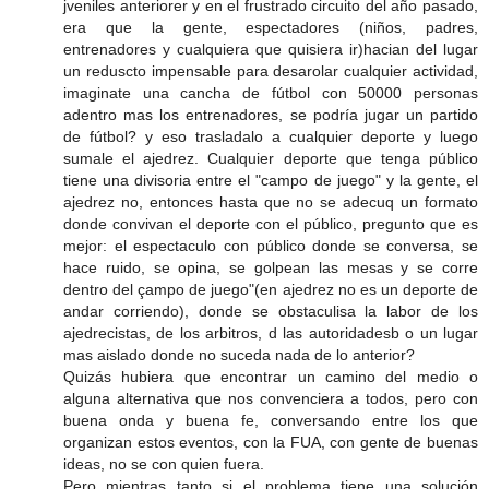
jveniles anteriorer y en el frustrado circuito del año pasado,
era que la gente, espectadores (niños, padres,
entrenadores y cualquiera que quisiera ir)hacian del lugar
un reduscto impensable para desarolar cualquier actividad,
imaginate una cancha de fútbol con 50000 personas
adentro mas los entrenadores, se podría jugar un partido
de fútbol? y eso trasladalo a cualquier deporte y luego
sumale el ajedrez. Cualquier deporte que tenga público
tiene una divisoria entre el "campo de juego" y la gente, el
ajedrez no, entonces hasta que no se adecuq un formato
donde convivan el deporte con el público, pregunto que es
mejor: el espectaculo con público donde se conversa, se
hace ruido, se opina, se golpean las mesas y se corre
dentro del çampo de juego"(en ajedrez no es un deporte de
andar corriendo), donde se obstaculisa la labor de los
ajedrecistas, de los arbitros, d las autoridadesb o un lugar
mas aislado donde no suceda nada de lo anterior?
Quizás hubiera que encontrar un camino del medio o
alguna alternativa que nos convenciera a todos, pero con
buena onda y buena fe, conversando entre los que
organizan estos eventos, con la FUA, con gente de buenas
ideas, no se con quien fuera.
Pero mientras tanto si el problema tiene una solución